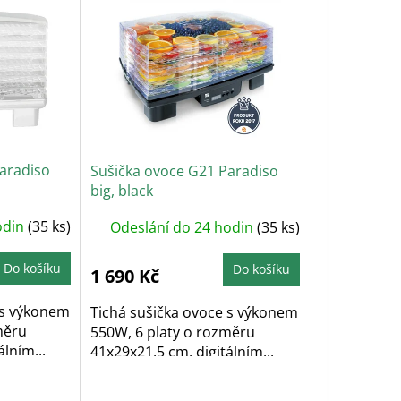
aradiso
Sušička ovoce G21 Paradiso
big, black
odin
(35 ks)
Odeslání do 24 hodin
(35 ks)
Do košíku
Do košíku
1 690 Kč
 s výkonem
Tichá sušička ovoce s výkonem
měru
550W, 6 platy o rozměru
lním...
41x29x21,5 cm, digitálním...