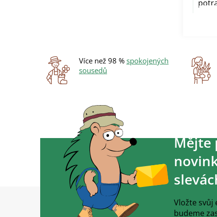
potra
Více než 98 %
spokojených
sousedů
Mějte 
novink
slevác
Z
á
Vložte svůj
p
budeme zasí