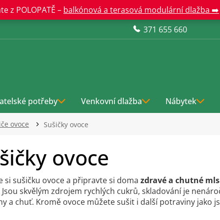
te z POLOPATĚ –
balkónová a terasová modulární dlažba ➡️
371 655 660
atelské potřeby
Venkovní dlažba
Nábytek
tiče ovoce
Sušičky ovoce
šičky ovoce
e si sušičku ovoce a připravte si doma
zdravé a chutné mls
 Jsou skvělým zdrojem rychlých cukrů, skladování je nenároč
ny a chuť. Kromě ovoce můžete sušit i další potraviny jako 