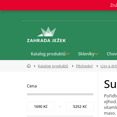
Přejít
Zná
na
obsah
Katalog produktů
Skleníky
Chov
Katalog produktů
Pěstování
Lisy a dr
P
Su
o
s
Cena
t
Pořiďt
r
výhod.
a
1690
Kč
5252
Kč
vitamí
n
maso.
n