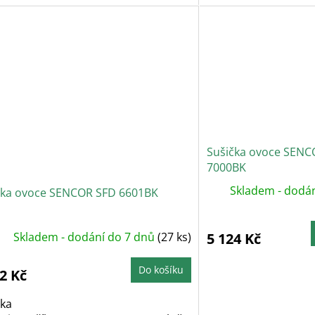
Sušička ovoce SENC
7000BK
Skladem - dodán
čka ovoce SENCOR SFD 6601BK
Skladem - dodání do 7 dnů
(27 ks)
5 124 Kč
Do košíku
2 Kč
čka