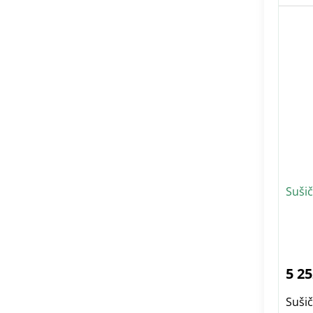
Suši
5 25
Suši