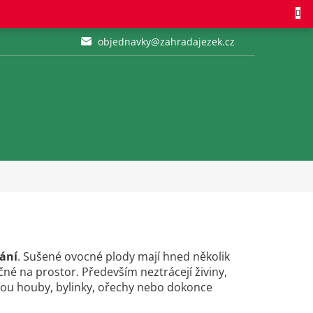
objednavky@zahradajezek.cz
ání
. Sušené ovocné plody mají hned několik
né na prostor. Především neztrácejí živiny,
jsou houby, bylinky, ořechy nebo dokonce