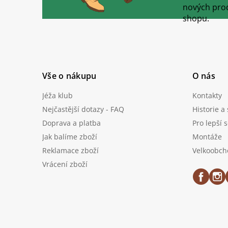
a
nových pro
t
shopu.
í
Vše o nákupu
O nás
Jéža klub
Kontakty
Nejčastější dotazy - FAQ
Historie a
Doprava a platba
Pro lepší 
Jak balíme zboží
Montáže
Reklamace zboží
Velkoobch
Vrácení zboží