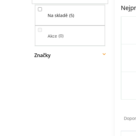
í
Nejpr
p
5
Na skladě
a
n
e
0
Akce
l
Značky
Ř
a
Dopo
z
e
V