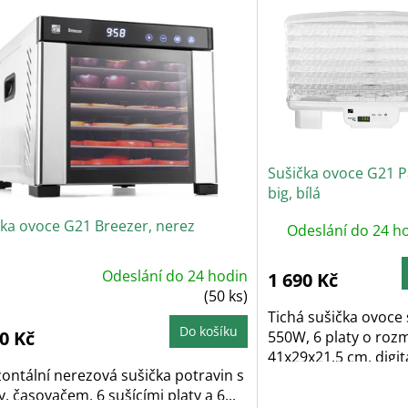
Sušička ovoce G21 P
big, bílá
čka ovoce G21 Breezer, nerez
Odeslání do 24 h
Odeslání do 24 hodin
1 690 Kč
ůměrné
dnocení
(50 ks)
oduktu
Tichá sušička ovoce
Do košíku
0 Kč
550W, 6 platy o roz
41x29x21,5 cm, digitá
zdiček.
ontální nerezová sušička potravin s
y, časovačem, 6 sušícími platy a 6...