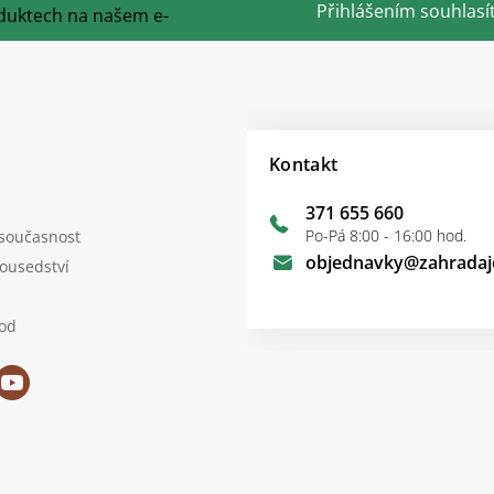
Přihlášením souhlasí
duktech na našem e-
Kontakt
371 655 660
Po-Pá 8:00 - 16:00 hod.
 současnost
objednavky
@
zahradaj
sousedství
od