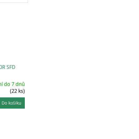
OR SFD
í do 7 dnů
(22 ks)
Do košíku