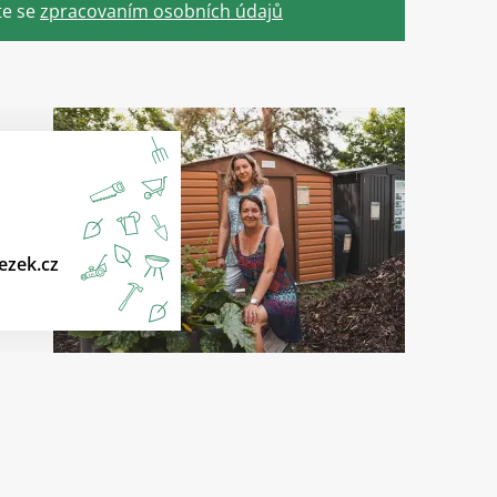
te se
zpracovaním osobních údajů
ezek.cz