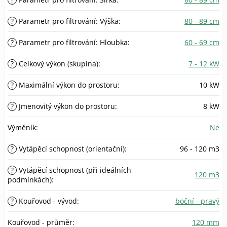
?
Parametr pro filtrování: Výška
:
80 - 89 cm
?
Parametr pro filtrování: Hloubka
:
60 - 69 cm
?
Celkový výkon (skupina)
:
7 - 12 kW
?
Maximální výkon do prostoru
:
10 kW
?
Jmenovitý výkon do prostoru
:
8 kW
Výměník
:
Ne
?
Vytápěcí schopnost (orientační)
:
96 - 120 m3
?
Vytápěcí schopnost (při ideálních
120 m3
podmínkách)
:
?
Kouřovod - vývod
:
boční - pravý
Kouřovod - průměr
:
120 mm