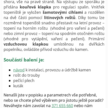
shora, vše na pravé straně. Na výstupu ze sporáku je
přidána
kouřová klapka
pro regulaci spalin. Vnitřek
topeniště je vyložen
šamotovými cihlami
a rozdělen
na dvě části pomocí
litinových roštů
. Díky tomu lze
rozměrné topeniště snadno přestavit na letní provoz –
topení na horním roštu (vhodné pro vaření a pečení)
nebo zimní provoz – topení na spodním otočném roštu
(vhodné pro vytápění, vaření a pečení). Primární
vzduchovou klapkou
umístěnou na dvířkách
popelníku, ovládáte přívod vzduchu do kamen.
Součástí balení je:
návod
k instalaci, provozu a údržbě kamen
rošt do trouby
pečící plech
kuták
Nenašli jste v popisku a parametrech vše potřebné,
nebo se chcete před výběrem pro jistotu ještě poradit?
Neváhejte nám zavolat na
371 655 660
nebo nám