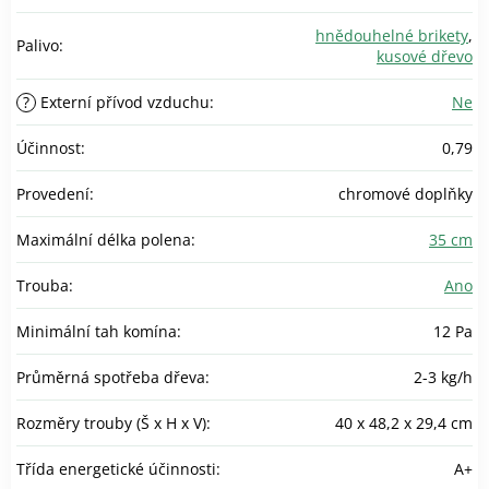
hnědouhelné brikety
,
Palivo
:
kusové dřevo
?
Externí přívod vzduchu
:
Ne
Účinnost
:
0,79
Provedení
:
chromové doplňky
Maximální délka polena
:
35 cm
Trouba
:
Ano
Minimální tah komína
:
12 Pa
Průměrná spotřeba dřeva
:
2-3 kg/h
Rozměry trouby (Š x H x V)
:
40 x 48,2 x 29,4 cm
Třída energetické účinnosti
:
A+