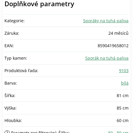
Doplňkové parametry
Kategorie
:
Sporáky na tuhá paliva
Záruka
:
24 měsíců
EAN
:
8590419658012
Typ kamen
:
Sporák na tuhá paliva
Produktová řada
:
9103
Barva
:
bílá
Šířka
:
81 cm
Výška
:
85 cm
Hloubka
:
60 cm
?
Parametr pro filtrování: Šířka
:
80 - 89 cm