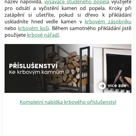
název napovídá,
vysavače studeného popela
využijete
pro odsátí a vyčistění kamen od popela. Kroky při
zatápění si ušetříte, pokud si dřevo k přikládání
uskladníte hned vedle kamen v
krbovém zásobníku
nebo
krbovém koši
. Během samotného přikládání jistě
použijete
krbové nářadí
.
Kompletní nabídka krbového příslušenství