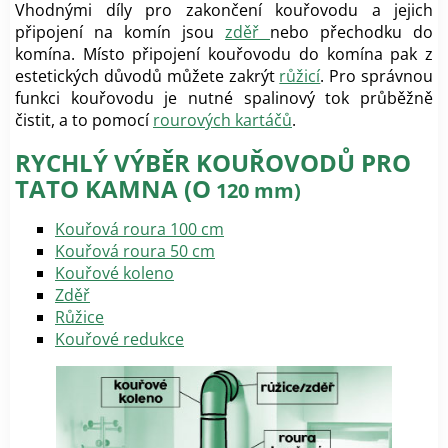
Vhodnými díly pro zakončení kouřovodu a jejich
připojení na komín jsou
zděř
nebo přechodku do
komína. Místo připojení kouřovodu do komína pak z
estetických důvodů můžete zakrýt
růžicí
. Pro správnou
funkci kouřovodu je nutné spalinový tok průběžně
čistit, a to pomocí
rourových kartáčů
.
RYCHLÝ VÝBĚR KOUŘOVODŮ PRO
TATO KAMNA (O
120 mm)
Kouřová roura 100 cm
Kouřová roura 50 cm
Kouřové koleno
Zděř
Růžice
Kouřové redukce