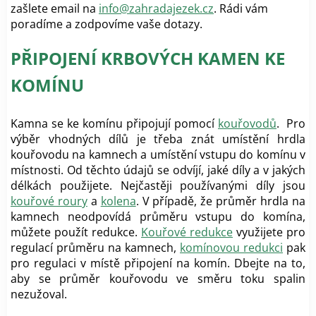
zašlete email na
info@zahradajezek.cz
. Rádi vám
poradíme a zodpovíme vaše dotazy.
PŘIPOJENÍ KRBOVÝCH KAMEN KE
KOMÍNU
Kamna se ke komínu připojují pomocí
kouřovodů
. Pro
výběr vhodných dílů je třeba znát umístění hrdla
kouřovodu na kamnech a umístění vstupu do komínu v
místnosti. Od těchto údajů se odvíjí, jaké díly a v jakých
délkách použijete. Nejčastěji používanými díly jsou
kouřové roury
a
kolena
. V případě, že průměr hrdla na
kamnech neodpovídá průměru vstupu do komína,
můžete použít redukce.
Kouřové redukce
využijete pro
regulací průměru na kamnech,
komínovou redukci
pak
pro regulaci v místě připojení na komín. Dbejte na to,
aby se průměr kouřovodu ve směru toku spalin
nezužoval.