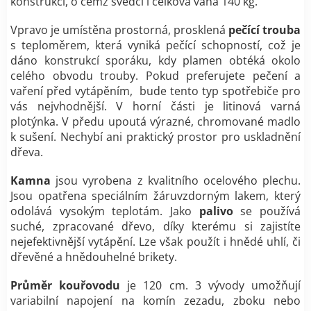
konstrukcí, o čemž svědčí i celková váha 140 kg.
Vpravo je umístěna prostorná, prosklená
pečící trouba
s teploměrem, která vyniká pečící schopností, což je
dáno konstrukcí sporáku, kdy plamen obtéká okolo
celého obvodu trouby. Pokud preferujete pečení a
vaření před vytápěním, bude tento typ spotřebiče pro
vás nejvhodnější. V horní části je litinová varná
plotýnka. V předu upoutá výrazné, chromované madlo
k sušení. Nechybí ani praktický prostor pro uskladnění
dřeva.
Kamna
jsou vyrobena z kvalitního ocelového plechu.
Jsou opatřena speciálním žáruvzdorným lakem, který
odolává vysokým teplotám. Jako
palivo
se používá
suché, zpracované dřevo, díky kterému si zajistíte
nejefektivnější vytápění. Lze však použít i hnědé uhlí, či
dřevěné a hnědouhelné brikety.
Průměr kouřovodu
je 120 cm. 3 vývody umožňují
variabilní napojení na komín zezadu, zboku nebo