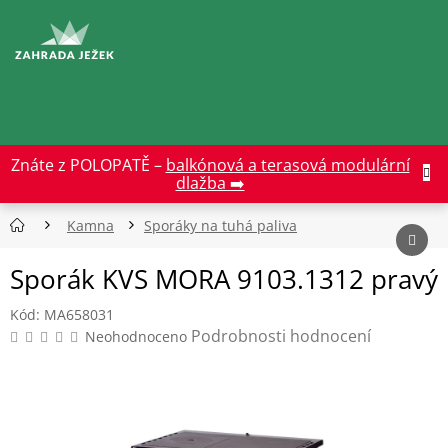
Přejít
na
CZK
obsah
Znáte z POLOPATĚ –
balkónová a terasová modulární
dlažba ➡️
Kamna
Sporáky na tuhá paliva
Sporák KVS MORA 9103.1312 pravý
Kód:
MA658031
Průměrné
Podrobnosti hodnocení
Neohodnoceno
hodnocení
produktu
je
0,0
z
5
hvězdiček.