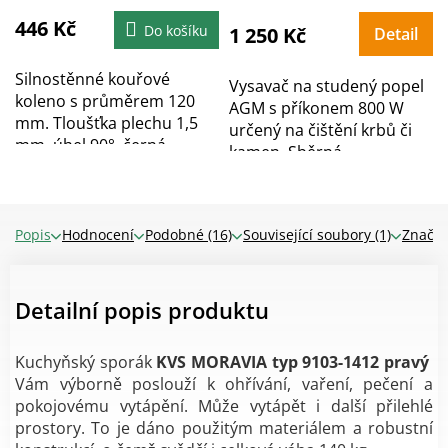
446 Kč
Do košíku
1 250 Kč
Detail
Silnostěnné kouřové
Vysavač na studený popel
koleno s průměrem 120
AGM s příkonem 800 W
mm. Tloušťka plechu 1,5
určený na čištění krbů či
mm, úhel 90°, černá...
kamen. Sběrná...
Popis
Hodnocení
Podobné (16)
Související soubory (1)
Značk
Detailní popis produktu
Kuchyňský sporák
KVS MORAVIA typ 9103-1412
pravý
Vám výborně poslouží k ohřívání, vaření, pečení a
pokojovému vytápění. Může vytápět i další přilehlé
prostory. To je dáno použitým materiálem a robustní