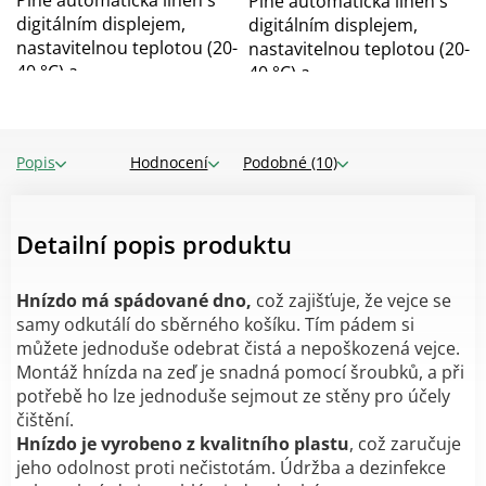
Plně automatická líheň s
digitálním displejem,
digitálním displejem,
nastavitelnou teplotou (20-
nastavitelnou teplotou (20-
40 °C) a...
40 °C) a...
Popis
Hodnocení
Podobné (10)
Detailní popis produktu
Hnízdo má spádované dno,
což zajišťuje, že vejce se
samy odkutálí do sběrného košíku. Tím pádem si
můžete jednoduše odebrat čistá a nepoškozená vejce.
Montáž hnízda na zeď je snadná pomocí šroubků, a při
potřebě ho lze jednoduše sejmout ze stěny pro účely
čištění.
Hnízdo je vyrobeno z kvalitního plastu
, což zaručuje
jeho odolnost proti nečistotám. Údržba a dezinfekce