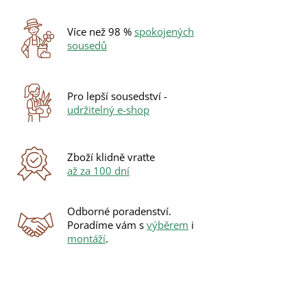
Více než 98 %
spokojených
sousedů
Pro lepší sousedství -
udržitelný e-shop
Zboží klidně vraťte
až za 100 dní
Odborné poradenství.
Poradíme vám s
výběrem
i
montáží
.