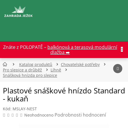
Přejít
na
CZK
obsah
Znáte z POLOPATĚ –
balkónová a terasová modulární
dlažba ➡️
Katalog produktů
Chovatelské potřeby
Pro slepice a drůběž
Líhně
Snášková hnízda pro slepice
Plastové snáškové hnízdo Standard
- kukaň
Kód:
MSLAY-NEST
Průměrné
Podrobnosti hodnocení
Neohodnoceno
hodnocení
produktu
je
0,0