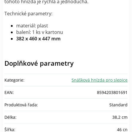
tohoto hnízda je rychlá a jednoduchá.
Technické parametry:
materiál: plast
balení: 1 ks v kartonu
382 x 460 x 447 mm
Doplňkové parametry
Kategorie
:
Snášková hnízda pro slepice
EAN
:
8594203801691
Produktová řada
:
Standard
Délka
:
38,2 cm
Šířka
:
46 cn