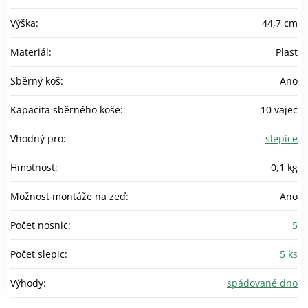
Výška
:
44,7 cm
Materiál
:
Plast
Sběrný koš
:
Ano
Kapacita sběrného koše
:
10 vajec
Vhodný pro
:
slepice
Hmotnost
:
0,1 kg
Možnost montáže na zeď
:
Ano
Počet nosnic
:
5
Počet slepic
:
5 ks
Výhody
:
spádované dno