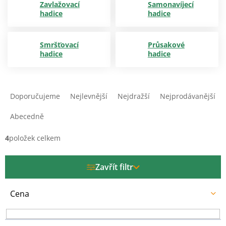
Zavlažovací
Samonavíjecí
hadice
hadice
Smršťovací
Průsakové
hadice
hadice
Ř
a
Doporučujeme
Nejlevnější
Nejdražší
Nejprodávanější
z
e
Abecedně
n
í
4
položek celkem
p
r
Zavřít filtr
o
d
u
Cena
k
t