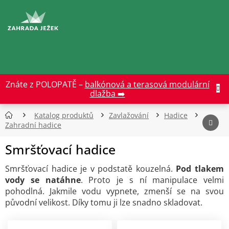
Přejít
na
CZK
obsah
Znáte z POLOPATĚ –
balkónová a terasová modulární
dlažba ➡️
Katalog produktů
Zavlažování
Hadice
Zahradní hadice
Smršťovací hadice
Smršťovací hadice je v podstatě kouzelná.
Pod tlakem
vody se natáhne
. Proto je s ní manipulace velmi
pohodlná. Jakmile vodu vypnete, zmenší se na svou
původní velikost. Díky tomu ji lze snadno skladovat.