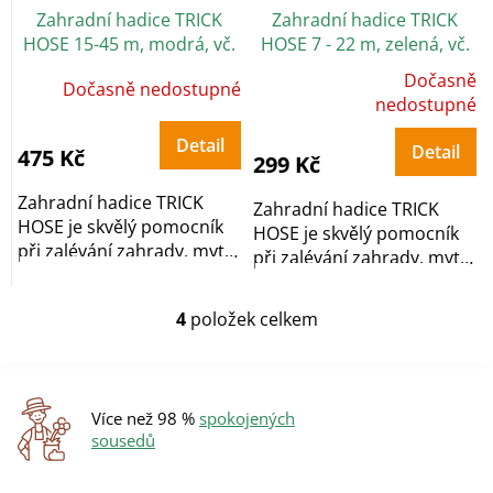
Zahradní hadice TRICK
Zahradní hadice TRICK
HOSE 15-45 m, modrá, vč.
HOSE 7 - 22 m, zelená, vč.
pistole 7 funkcí
pistole 7 funkcí
Dočasně
Dočasně nedostupné
Průměrné
hodnocení
nedostupné
produktu
je
5,0
Detail
Detail
475 Kč
z
299 Kč
5
hvězdiček.
Zahradní hadice TRICK
Zahradní hadice TRICK
HOSE je skvělý pomocník
HOSE je skvělý pomocník
při zalévání zahrady, mytí
při zalévání zahrady, mytí
aut a dalších...
aut a dalších...
4
položek celkem
O
v
l
á
d
Více než 98 %
spokojených
a
sousedů
c
í