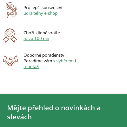
p
r
Pro lepší sousedství -
v
udržitelný e-shop
k
y
v
ý
Zboží klidně vraťte
p
až za 100 dní
i
s
u
Odborné poradenství.
Poradíme vám s
výběrem
i
montáží
.
Z
á
Mějte přehled o novinkách a
p
a
slevách
t
í