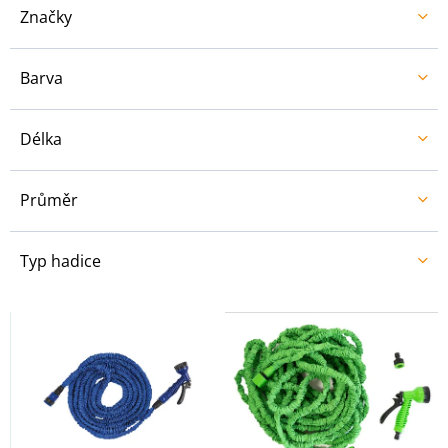
ů
Značky
Barva
Délka
Průměr
Typ hadice
V
ý
p
i
s
p