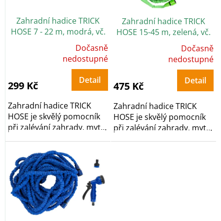
r
o
Zahradní hadice TRICK
Zahradní hadice TRICK
d
HOSE 7 - 22 m, modrá, vč.
HOSE 15-45 m, zelená, vč.
u
pistole 7 funkcí
pistole 7 funkcí
k
Dočasně
Dočasně
Průměrné
Průměrné
t
hodnocení
nedostupné
hodnocení
nedostupné
produktu
produktu
ů
je
je
5,0
5,0
Detail
Detail
z
z
299 Kč
475 Kč
5
5
hvězdiček.
hvězdiček.
Zahradní hadice TRICK
Zahradní hadice TRICK
HOSE je skvělý pomocník
HOSE je skvělý pomocník
při zalévání zahrady, mytí
při zalévání zahrady, mytí
aut a dalších...
aut a dalších...