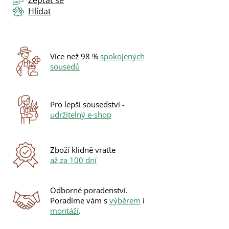
Zeptat se
Hlídat
Více než 98 %
spokojených
sousedů
Pro lepší sousedství -
udržitelný e-shop
Zboží klidně vraťte
až za 100 dní
Odborné poradenství.
Poradíme vám s
výběrem
i
montáží
.