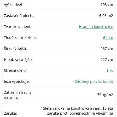
Výška dveří
:
193 cm
Zastavěná plocha
:
6,06 m2
Tvar provedení
:
Hranatá konstrukce
Tloušťka prosklení
:
6 mm
Šířka (vnější)
:
267 cm
Hloubka (vnější)
:
227 cm
Střešní okno
:
1 ks
Jéža vypichuje
:
Zesílený polykarbonát
Zatížení střechy
75 kg/m2
na sníh
:
15letá záruka na konstrukci a rám, 10letá
Záruka
:
záruka proti povětrnostním vlivům na