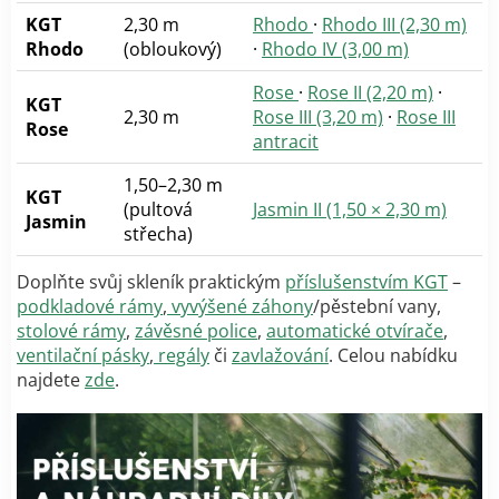
KGT
2,30 m
Rhodo
·
Rhodo III (2,30 m)
Rhodo
(obloukový)
·
Rhodo IV (3,00 m)
Rose
·
Rose II (2,20 m)
·
KGT
2,30 m
Rose III (3,20 m)
·
Rose III
Rose
antracit
1,50–2,30 m
KGT
(pultová
Jasmin II (1,50 × 2,30 m)
Jasmin
střecha)
Doplňte svůj skleník praktickým
příslušenstvím KGT
–
podkladové rámy
,
vyvýšené záhony
/pěstební vany,
stolové rámy
,
závěsné police
,
automatické otvírače
,
ventilační pásky
,
regály
či
zavlažování
. Celou nabídku
najdete
zde
.