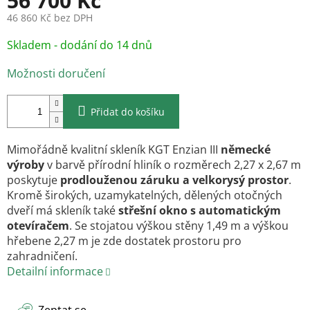
56 700 Kč
46 860 Kč bez DPH
Měrná
Skladem - dodání do 14 dnů
cena:
Možnosti doručení
Přidat do košíku
Mimořádně kvalitní skleník KGT Enzian III
německé
výroby
v barvě přírodní hliník o rozměrech 2,27 x 2,67 m
poskytuje
prodlouženou záruku a velkorysý prostor
.
Kromě širokých, uzamykatelných, dělených otočných
dveří má skleník také
střešní okno s automatickým
otevíračem
. Se stojatou výškou stěny 1,49 m a výškou
hřebene 2,27 m je zde dostatek prostoru pro
zahradničení.
Detailní informace