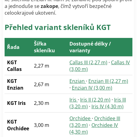
a jednoduše se
zakope
, čímž vytvoří bezpečné
celookrajové ukotvení.
Přehled variant skleník
ů
KGT
Šířka
Dostupné délky /
Řada
skleníku
varianty
KGT
Callas III (2,27 m)
·
Callas IV
2,27 m
Callas
(3,00 m)
KGT
Enzian
·
Enzian III (2,27 m)
2,67 m
Enzian
·
Enzian IV (3,00 m)
Iris
·
Iris II (2,20 m)
·
Iris III
KGT Iris
2,30 m
(3,20 m)
·
Iris IV (4,30 m)
Orchidee
·
Orchidee III
KGT
3,00 m
(3,20 m)
·
Orchidee IV
Orchidee
(4,30 m)