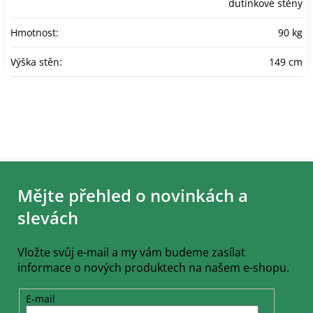
dutinkové stěny
Hmotnost
:
90 kg
Výška stěn
:
149 cm
Z
á
Mějte přehled o novinkách a
p
a
slevách
t
í
Vložte svůj e-mail a my vám budeme zasílat
informace o nových produktech na našem e-shopu.
E-mail