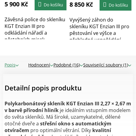
5 900 Kč
8 850 Kč
Do košíku
Do košíku
Závěsná police do skleníku
Vyvýšený záhon do
KGT Enzian III pro
skleníku KGT Enzian III pro
odkládání nářadí a
pěstování ve výšce a
pěstebních misek....
přehledné uspořádání...
Popis
Hodnocení
Podobné (16)
Související soubory (1)
Detailní popis produktu
Polykarbonátový skleník KGT Enzian III 2,27 × 2,67 m
v barvě přírodní hliník
je ideálním vstupním modelem
do světa skleníků. Má široké, uzamykatelné, dělené
otočné dveře a
střešní okno s automatickým
otvíračem
pro optimální větrání. Díky
kvalitní