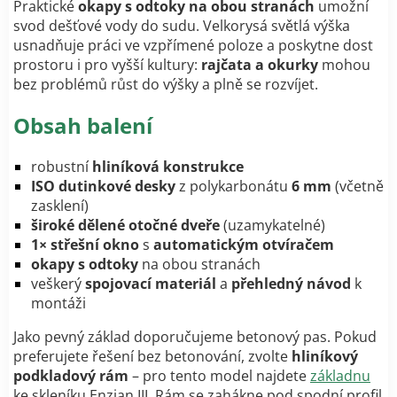
Praktické
okapy s odtoky na obou stranách
umožní
svod dešťové vody do sudu. Velkorysá světlá výška
usnadňuje práci ve vzpřímené poloze a poskytne dost
prostoru i pro vyšší kultury:
rajčata a okurky
mohou
bez problémů růst do výšky a plně se rozvíjet.
Obsah balení
robustní
hliníková konstrukce
ISO dutinkové desky
z polykarbonátu
6 mm
(včetně
zasklení)
široké dělené otočné dveře
(uzamykatelné)
1× střešní okno
s
automatickým otvíračem
okapy s odtoky
na obou stranách
veškerý
spojovací materiál
a
přehledný návod
k
montáži
Jako pevný základ doporučujeme betonový pas. Pokud
preferujete řešení bez betonování, zvolte
hliníkový
podkladový rám
– pro tento model najdete
základnu
ke skleníku Enzian III
. Rám se zahákne pod spodní profil