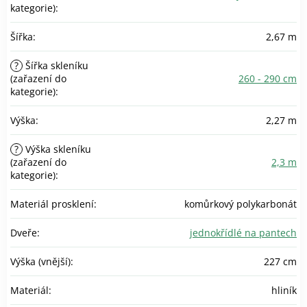
kategorie)
:
Šířka
:
2,67 m
?
Šířka skleníku
(zařazení do
260 - 290 cm
kategorie)
:
Výška
:
2,27 m
?
Výška skleníku
(zařazení do
2,3 m
kategorie)
:
Materiál prosklení
:
komůrkový polykarbonát
Dveře
:
jednokřídlé na pantech
Výška (vnější)
:
227 cm
Materiál
:
hliník