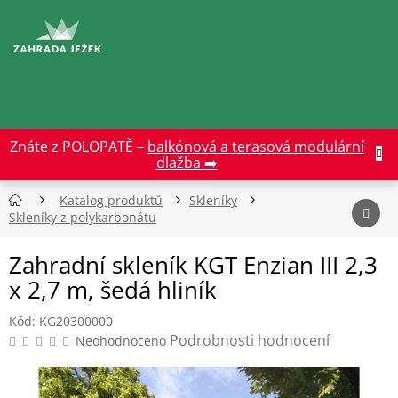
Přejít
na
CZK
obsah
Znáte z POLOPATĚ –
balkónová a terasová modulární
dlažba ➡️
Katalog produktů
Skleníky
Skleníky z polykarbonátu
Zahradní skleník KGT Enzian III 2,3
x 2,7 m, šedá hliník
Kód:
KG20300000
Průměrné
Podrobnosti hodnocení
Neohodnoceno
hodnocení
produktu
je
0,0
z