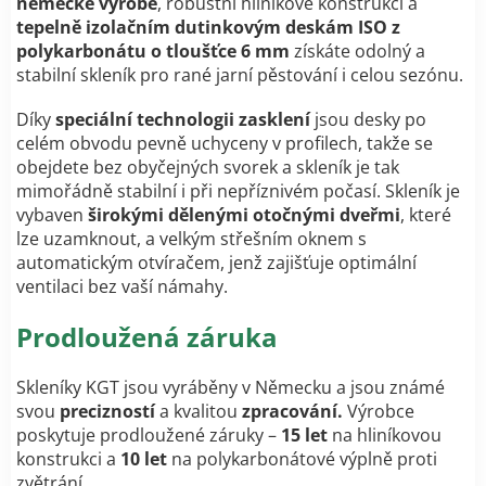
německé výrobě
, robustní hliníkové konstrukci a
tepelně izolačním dutinkovým deskám ISO z
polykarbonátu o tloušťce 6 mm
získáte odolný a
stabilní skleník pro rané jarní pěstování i celou sezónu.
Díky
speciální technologii zasklení
jsou desky po
celém obvodu pevně uchyceny v profilech, takže se
obejdete bez obyčejných svorek a skleník je tak
mimořádně stabilní i při nepříznivém počasí.
Skleník je
vybaven
širokými dělenými otočnými dveřmi
, které
lze uzamknout, a velkým střešním oknem s
automatickým otvíračem, jenž zajišťuje optimální
ventilaci bez vaší námahy.
Prodloužená záruka
Skleníky KGT jsou vyráběny v Německu a jsou známé
svou
precizností
a kvalitou
zpracování.
Výrobce
poskytuje prodloužené záruky –
15 let
na hliníkovou
konstrukci a
10 let
na polykarbonátové výplně proti
zvětrání.