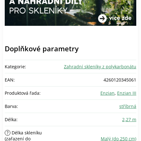
Doplňkové parametry
Kategorie
:
Zahradní skleníky z polykarbonátu
EAN
:
4260120345061
Produktová řada
:
Enzian
,
Enzian III
Barva
:
stříbrná
Délka
:
2,27 m
?
Délka skleníku
(zařazení do
Malý (do 250 cm)