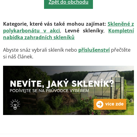
Zpět do obchodu
Kategorie, které vás také mohou zajímat:
Skleněné z
polykarbonátu v akci
,
Levné skleníky
,
Kompletní
nabídka zahradních skleníků
Abyste snáz vybrali skleník nebo
příslušenství
přečtěte
si náš článek.