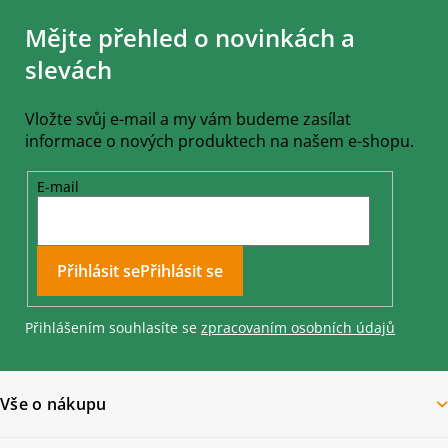
á
Mějte přehled o novinkách a
p
a
slevách
t
í
Vložte svůj e-mail a my vám budeme zasílat
informace o nových produktech na našem e-shopu.
E-mail
Přihlásit se
Přihlášením souhlasíte se
zpracovaním osobních údajů
Vše o nákupu