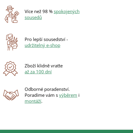
Více než 98 %
spokojených
sousedů
Pro lepší sousedství -
udržitelný e-shop
Zboží klidně vraťte
až za 100 dní
Odborné poradenství.
Poradíme vám s
výběrem
i
montáží
.
Z