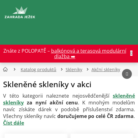
Přejít
na
CZK
obsah
Znáte z POLOPATĚ –
balkónová a terasová modulární
dlažba ➡️
Katalog produktů
Skleníky
Akční skleníky
Skleněné skleníky v akci
V této kategorii naleznete nejosvědčenější
skleněné
skleníky
za nyní akční cenu
. K mnohým modelům
navíc získáte dárek v podobě příslušenství zdarma.
Všechny skleníky navíc
doručujeme po celé ČR zdarma
.
Číst dále