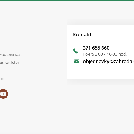
Kontakt
371 655 660
Po-Pá 8:00 - 16:00 hod.
 současnost
objednavky
@
zahradaj
sousedství
od