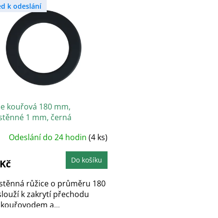
ed k odeslání
ce kouřová 180 mm,
ostěnné 1 mm, černá
Odeslání do 24 hodin
(4 ks)
Do košíku
 Kč
ostěnná růžice o průměru 180
louží k zakrytí přechodu
 kouřovodem a...