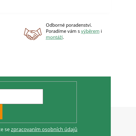
Odborné poradenství.
Poradíme vám s
výběrem
i
montáží
.
te se
zpracovaním osobních údajů