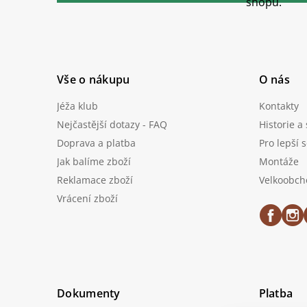
t
shopu.
í
Vše o nákupu
O nás
Jéža klub
Kontakty
Nejčastější dotazy - FAQ
Historie a
Doprava a platba
Pro lepší 
Jak balíme zboží
Montáže
Reklamace zboží
Velkoobch
Vrácení zboží
Dokumenty
Platba