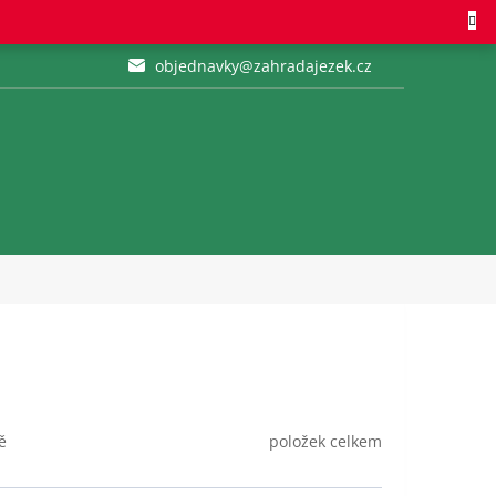
objednavky@zahradajezek.cz
položek celkem
ě