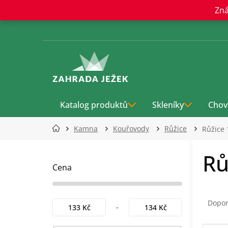
Přejít
Zná
na
obsah
Katalog produktů
Skleníky
Chov
Kamna
Kouřovody
Růžice
Růžice
P
Rů
o
s
Cena
t
r
Ř
a
a
Dopo
133
Kč
134
Kč
n
z
n
e