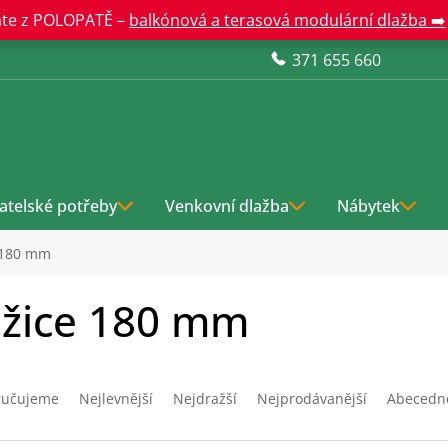
te z POLOPATĚ –
balkónová a terasová modulární dlažba ➡️
371 655 660
atelské potřeby
Venkovní dlažba
Nábytek
 180 mm
žice 180 mm
ručujeme
Nejlevnější
Nejdražší
Nejprodávanější
Abecedn