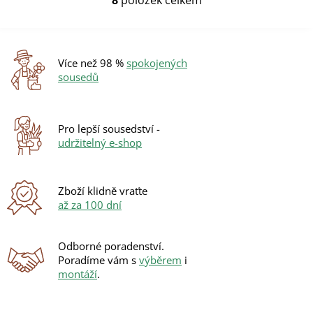
8
položek celkem
O
v
l
á
d
Více než 98 %
spokojených
a
sousedů
c
í
p
r
Pro lepší sousedství -
v
udržitelný e-shop
k
y
v
ý
Zboží klidně vraťte
p
až za 100 dní
i
s
u
Odborné poradenství.
Poradíme vám s
výběrem
i
montáží
.