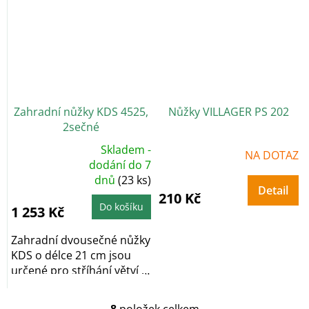
Zahradní nůžky KDS 4525,
Nůžky VILLAGER PS 202
2sečné
Skladem -
NA DOTAZ
Průměrné
dodání do 7
hodnocení
dnů
(23 ks)
produktu
je
Detail
210 Kč
5,0
z
Do košíku
1 253 Kč
5
hvězdiček.
Zahradní dvousečné nůžky
KDS o délce 21 cm jsou
určené pro stříhání větví a
výhonků do...