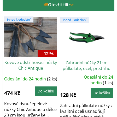
r
Otevřít filtr
o
d
V
u
ihned k odeslání
ihned k odeslání
ý
k
p
t
i
ů
s
p
r
–12 %
o
Kovové odstřihovací nůžky
Zahradní nůžky 21cm
d
Chic Antique
půlkulaté, ocel, pr.střihu
u
20mm ZE
k
Odeslání do 24
Odeslání do 24 hodin
(2 ks)
Průměrné
t
hodnocení
hodin
(1 ks)
produktu
ů
je
Do košíku
5,0
474 Kč
Do košíku
128 Kč
z
5
hvězdiček.
Kovové dvoučepelové
Zahradní půlkulaté nůžky z
nůžky Chic Antique o délce
kvalitní oceli usnadňují
23 cm jsou určeny ke