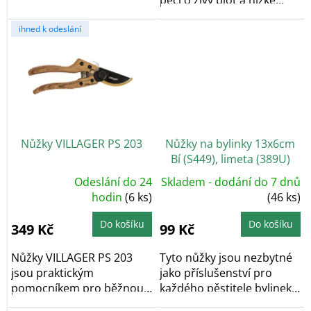
péči o živý plot a nízké
stříhání květin,...
křoviny.
ihned k odeslání
Nůžky VILLAGER PS 203
Nůžky na bylinky 13x6cm
Bí (S449), limeta (389U)
Odeslání do 24
Skladem - dodání do 7 dnů
Průměrné
hodnocení
hodin
(6 ks)
(46 ks)
produktu
je
5,0
Do košíku
Do košíku
349 Kč
99 Kč
z
5
hvězdiček.
Nůžky VILLAGER PS 203
Tyto nůžky jsou nezbytné
jsou praktickým
jako příslušenství pro
pomocníkem pro běžnou
každého pěstitele bylinek.
péči o zahradu. Díky...
Unikátní...