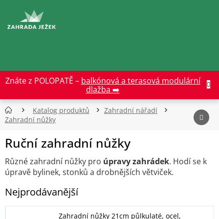
Přejít
na
CZK
obsah
Znáte z POLOPATĚ –
balkónová a terasová modulární
dlažba ➡️
Katalog produktů
Zahradní nářadí
Zahradní nůžky
Ruční zahradní nůžky
Různé zahradní nůžky pro
úpravy zahrádek
. Hodí se k
úpravě bylinek, stonků a drobnějších větviček.
Nejprodávanější
Zahradní nůžky 21cm půlkulaté, ocel,