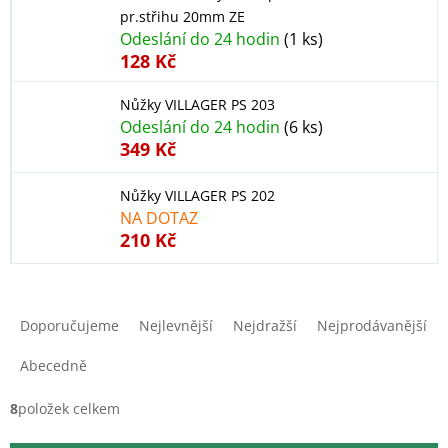
pr.střihu 20mm ZE
Odeslání do 24 hodin
(1 ks)
128 Kč
Nůžky VILLAGER PS 203
Odeslání do 24 hodin
(6 ks)
349 Kč
Nůžky VILLAGER PS 202
NA DOTAZ
210 Kč
Ř
a
Doporučujeme
Nejlevnější
Nejdražší
Nejprodávanější
z
e
Abecedně
n
í
8
položek celkem
p