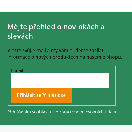
Z
á
Mějte přehled o novinkách a
p
a
slevách
t
í
Vložte svůj e-mail a my vám budeme zasílat
informace o nových produktech na našem e-shopu.
E-mail
Přihlásit se
Přihlášením souhlasíte se
zpracovaním osobních údajů