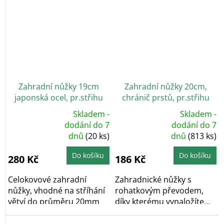
Zahradní nůžky 19cm
Zahradní nůžky 20cm,
japonská ocel, pr.střihu
chránič prstů, pr.střihu
20mm WINLAND
24mm
Skladem -
Skladem -
Průměrné
Průměrné
dodání do 7
dodání do 7
hodnocení
hodnocení
dnů
(20 ks)
dnů
(813 ks)
produktu
produktu
je
je
5,0
5,0
z
z
Do košíku
Do košíku
280 Kč
186 Kč
5
5
hvězdiček.
hvězdiček.
Celokovové zahradní
Zahradnické nůžky s
nůžky, vhodné na stříhání
rohatkovým převodem,
větví do průměru 20mm
díky kterému vynaložíte
menší množství síly...