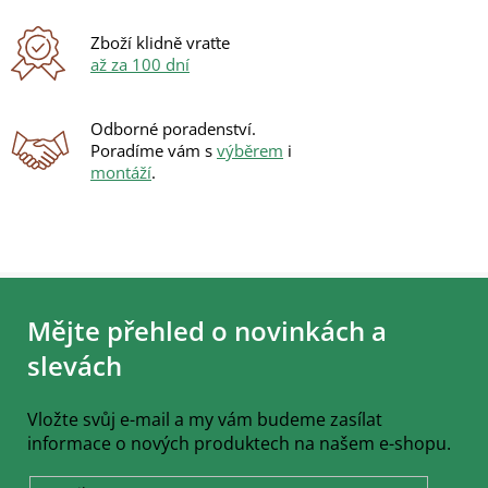
Zboží klidně vraťte
až za 100 dní
Odborné poradenství.
Poradíme vám s
výběrem
i
montáží
.
Z
á
Mějte přehled o novinkách a
p
a
slevách
t
í
Vložte svůj e-mail a my vám budeme zasílat
informace o nových produktech na našem e-shopu.