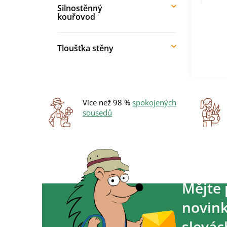
Délka
Silnostěnný
kouřovod
Tloušťka stěny
Více než 98 %
spokojených
sousedů
Mějte 
novink
slevác