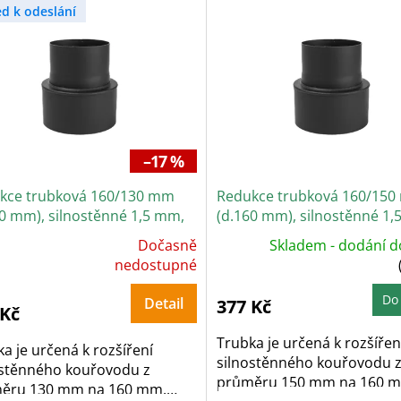
ed k odeslání
–17 %
kce trubková 160/130 mm
Redukce trubková 160/15
60 mm), silnostěnné 1,5 mm,
(d.160 mm), silnostěnné 1,
á
černá
Dočasně
Skladem - dodání d
ůměrné
dnocení
nedostupné
oduktu
Do
Detail
377 Kč
 Kč
zdiček.
Trubka je určená k rozšířen
a je určená k rozšíření
silnostěnného kouřovodu 
ostěnného kouřovodu z
průměru 150 mm na 160 
ěru 130 mm na 160 mm.