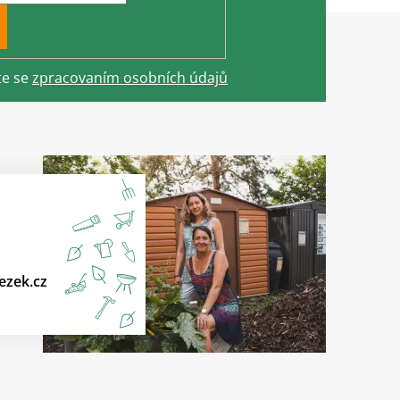
te se
zpracovaním osobních údajů
ezek.cz