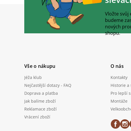
Z
á
Vložte svůj
p
budeme zasí
a
nových pro
t
shopu.
í
Vše o nákupu
O nás
Jéža klub
Kontakty
Nejčastější dotazy - FAQ
Historie a
Doprava a platba
Pro lepší 
Jak balíme zboží
Montáže
Reklamace zboží
Velkoobch
Vrácení zboží