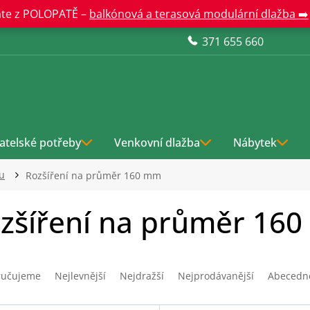
te z POLOPATĚ –
balkónová a terasová modulární dlažba ➡️
371 655 660
atelské potřeby
Venkovní dlažba
Nábytek
u
Rozšíření na průměr 160 mm
zšíření na průměr 16
ručujeme
Nejlevnější
Nejdražší
Nejprodávanější
Abecedn