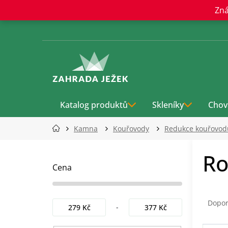
Přejít
Zná
na
obsah
Katalog produktů
Skleníky
Chov
Kamna
Kouřovody
Redukce kouřovod
P
Ro
o
s
Cena
t
r
Ř
a
a
Dopo
279
Kč
377
Kč
n
z
n
e