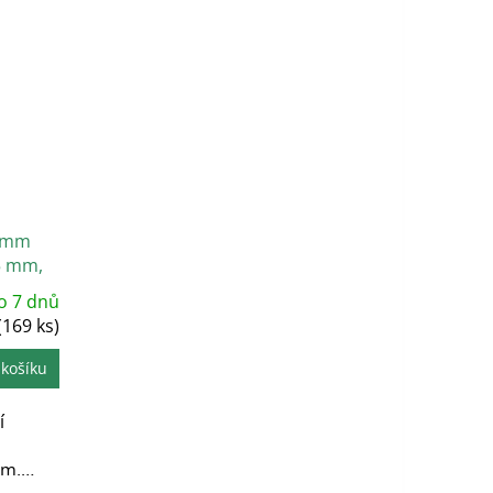
0 mm
5 mm,
o 7 dnů
(169 ks)
 košíku
í
z
mm.