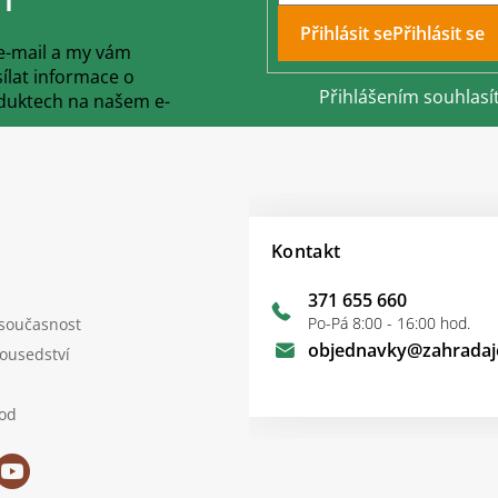
Přihlásit se
 e-mail a my vám
lat informace o
Přihlášením souhlasí
duktech na našem e-
Kontakt
371 655 660
Po-Pá 8:00 - 16:00 hod.
 současnost
objednavky
@
zahradaj
sousedství
od