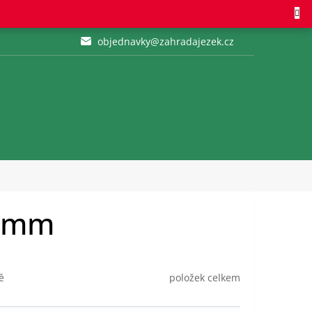
objednavky@zahradajezek.cz
0 mm
položek celkem
ě