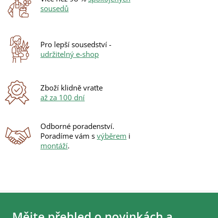
a
sousedů
c
í
p
r
Pro lepší sousedství -
v
udržitelný e-shop
k
y
v
ý
Zboží klidně vraťte
p
až za 100 dní
i
s
u
Odborné poradenství.
Poradíme vám s
výběrem
i
montáží
.
Z
á
Mějte přehled o novinkách a
p