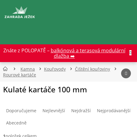
Přejít
na
CZK
obsah
Znáte z POLOPATĚ –
balkónová a terasová modulární
dlažba ➡️
Kamna
Kouřovody
Čištění kouřoviny
Rourové kartáče
Kulaté kartáče 100 mm
Ř
a
Doporučujeme
Nejlevnější
Nejdražší
Nejprodávanější
z
e
Abecedně
n
í
1
položek celkem