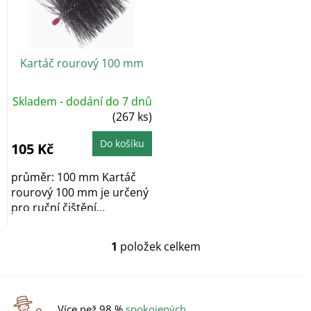
s
p
r
o
Kartáč rourový 100 mm
d
u
k
Skladem - dodání do 7 dnů
t
(267 ks)
ů
Do košíku
105 Kč
průměr: 100 mm Kartáč
rourový 100 mm je určený
pro ruční čištění
kouřovodů a jiných...
1
položek celkem
O
v
l
á
d
Více než 98 %
spokojených