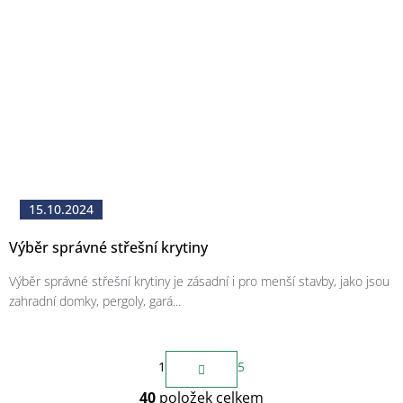
15.10.2024
Výběr správné střešní krytiny
Výběr správné střešní krytiny je zásadní i pro menší stavby, jako jsou
zahradní domky, pergoly, gará...
S
1
5
t
r
40
položek celkem
á