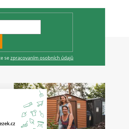
te se
zpracovaním osobních údajů
ezek.cz