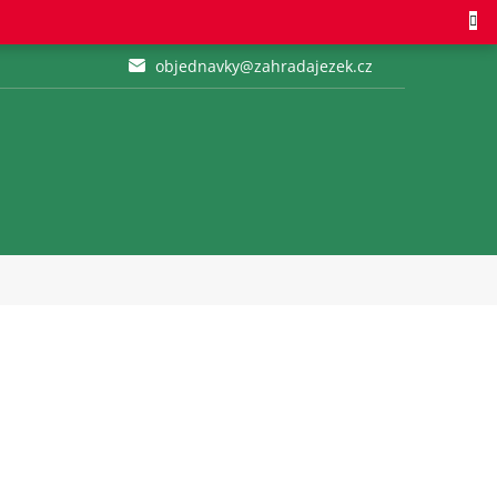
objednavky@zahradajezek.cz