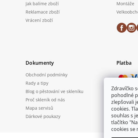
Jak balíme zboží
Montáže
Reklamace zboží
Velkoobch
Vrácení zboží
Dokumenty
Platba
Obchodní podmínky
Rady a tipy
Zdravíčko 
Blog o pěstování ve skleníku
Možnost
pohodlné p
Proč skleník od nás
zlepšovali 
Mapa servisů
cookies. Tl
souhlas s j
Dárkové poukazy
tlačítko "N
cookies se 