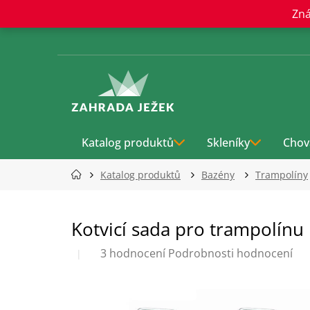
Přejít
Zná
na
obsah
Katalog produktů
Skleníky
Chov
Katalog produktů
Bazény
Trampolíny
Kotvicí sada pro trampolínu
Průměrné
3 hodnocení
Podrobnosti hodnocení
hodnocení
produktu
je
5,0
z
5
hvězdiček.