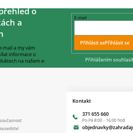
přehled o
E-mail
ách a
h
Přihlásit se
 e-mail a my vám
lat informace o
Přihlášením souhlasí
duktech na našem e-
Kontakt
371 655 660
Po-Pá 8:00 - 16:00 hod.
 současnost
objednavky
@
zahradaj
sousedství