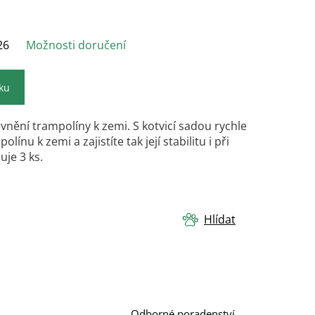
26
Možnosti doručení
íku
evnění trampolíny k zemi. S kotvicí sadou rychle
ínu k zemi a zajistíte tak její stabilitu i při
uje 3 ks.
Hlídat
Odborné poradenství.