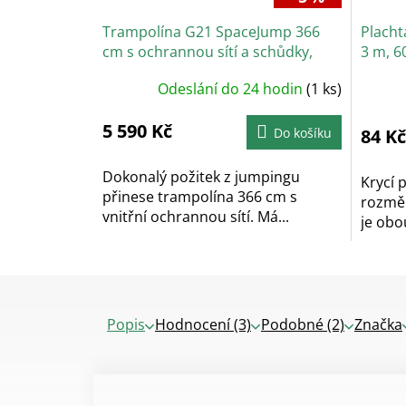
Trampolína G21 SpaceJump 366
Placht
cm s ochrannou sítí a schůdky,
3 m, 6
modrá
Odeslání do 24 hodin
(1 ks)
Prů
hodn
prod
je
5 590 Kč
Do košíku
84 Kč
5,0
z
5
hvěz
Dokonalý požitek z jumpingu
Krycí
přinese trampolína 366 cm s
rozměr
vnitřní ochrannou sítí. Má...
je obo
Popis
Hodnocení (3)
Podobné (2)
Značka