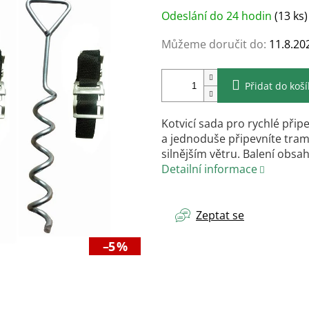
Měrná
Odeslání do 24 hodin
(13 ks)
cena:
Můžeme doručit do:
11.8.20
Přidat do koš
Kotvicí sada pro rychlé přip
a jednoduše připevníte trampol
silnějším větru. Balení obsah
Detailní informace
Zeptat se
–5 %