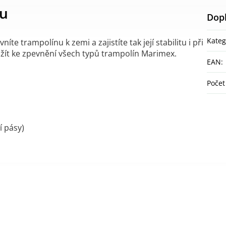
tu
Dop
Kateg
íte trampolínu k zemi a zajistíte tak její stabilitu i při
žít ke zpevnění všech typů trampolín Marimex.
EAN
:
Počet
cí pásy)