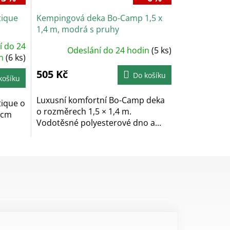
tique
Kempingová deka Bo-Camp 1,5 x
1,4 m, modrá s pruhy
í do 24
Odeslání do 24 hodin
(5 ks)
in
(6 ks)
505 Kč
Do košíku
košíku
Luxusní komfortní Bo-Camp deka
ique o
o rozměrech 1,5 × 1,4 m.
 cm
Vodotěsné polyesterové dno a...