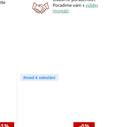
ťte
Poradíme vám s
výběrem
i
montáží
.
ihned k odeslání
–3 %
–0 %