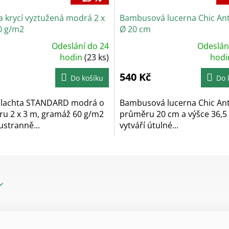
a krycí vyztužená modrá 2 x
Bambusová lucerna Chic An
0 g/m2
Ø 20 cm
Odeslání do 24
Odeslán
měrné
Průměrné
ocení
hodin
(23 ks)
hodnocení
hod
uktu
produktu
je
540 Kč
5,0
Do košíku
Do 
z
5
diček.
hvězdiček.
 plachta STANDARD modrá o
Bambusová lucerna Chic Ant
u 2 x 3 m, gramáž 60 g/m2
průměru 20 cm a výšce 36,5
ustranně...
vytváří útulné...