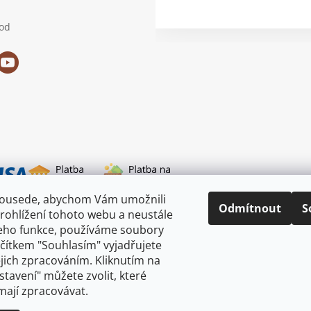
od
sousede, abychom Vám umožnili
i dopravy
Odmítnout
S
rohlížení tohoto webu a neustále
jeho funkce, používáme soubory
ačítkem "Souhlasím" vyjadřujete
ejich zpracováním. Kliknutím na
astavení" můžete zvolit, které
mají zpracovávat.