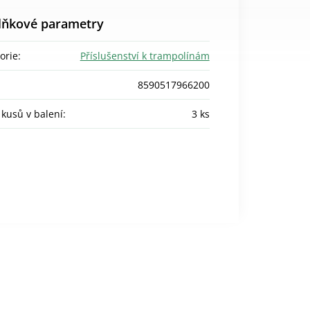
lňkové parametry
orie
:
Příslušenství k trampolínám
8590517966200
 kusů v balení
:
3 ks