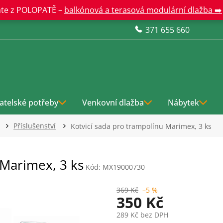
te z POLOPATĚ –
balkónová a terasová modulární dlažba ➡️
371 655 660
atelské potřeby
Venkovní dlažba
Nábytek
Příslušenství
Kotvicí sada pro trampolínu Marimex, 3 ks
 Marimex, 3 ks
Kód:
MX19000730
369 Kč
–5 %
350 Kč
289 Kč bez DPH