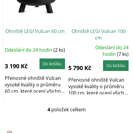
Ohniště LEGI Vulcan 60 cm
Ohniště LEGI Vulcan 100
cm
Odeslání do 24
Odeslání do 24 hodin
(2 ks)
Průměrné
hodnocení
hodin
(7 ks)
produktu
je
Do košíku
5,0
3 190 Kč
Do košíku
5 790 Kč
z
5
hvězdiček.
Přenosné ohniště Vulcan
Přenosné ohniště Vulcan
vysoké kvality o průměru
vysoké kvality o průměru
60 cm, které ocení všichni
100 cm, které ocení všichni
milovníci...
milovníci...
4
položek celkem
O
v
l
á