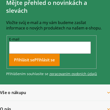
Mějte přehled o novinkách a
p
a
slevách
t
í
Vložte svůj e-mail a my vám budeme zasílat
informace o nových produktech na našem e-shopu.
E-mail
Přihlásit se
Přihlášením souhlasíte se
zpracovaním osobních údajů
Vše o nákupu
O nás