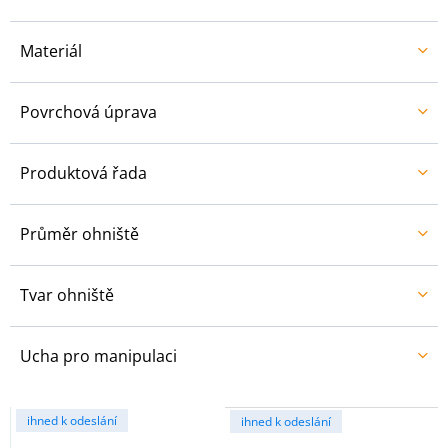
Materiál
Povrchová úprava
Produktová řada
Průměr ohniště
Tvar ohniště
Ucha pro manipulaci
V
ihned k odeslání
ihned k odeslání
ý