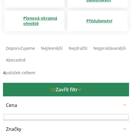
Plynová okrasná
Příslušenství
ohniště
Ř
a
Doporučujeme
Nejlevnější
Nejdražší
Nejprodávanější
z
e
Abecedně
n
í
4
položek celkem
p
r
Zavřít filtr
o
d
u
Cena
k
t
ů
Značky