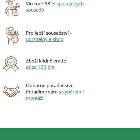
d
Více než 98 %
spokojených
a
sousedů
c
í
p
r
Pro lepší sousedství -
v
udržitelný e-shop
k
y
v
ý
Zboží klidně vraťte
p
až za 100 dní
i
s
u
Odborné poradenství.
Poradíme vám s
výběrem
i
montáží
.
Z
á