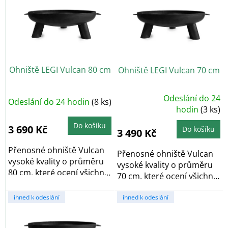
p
i
s
p
r
o
Ohniště LEGI Vulcan 80 cm
Ohniště LEGI Vulcan 70 cm
d
u
k
Odeslání do 24
Odeslání do 24 hodin
(8 ks)
Průměrné
t
hodnocení
hodin
(3 ks)
produktu
ů
je
Do košíku
5,0
3 690 Kč
Do košíku
3 490 Kč
z
5
hvězdiček.
Přenosné ohniště Vulcan
Přenosné ohniště Vulcan
vysoké kvality o průměru
vysoké kvality o průměru
80 cm, které ocení všichni
70 cm, které ocení všichni
milovníci...
milovníci...
ihned k odeslání
ihned k odeslání