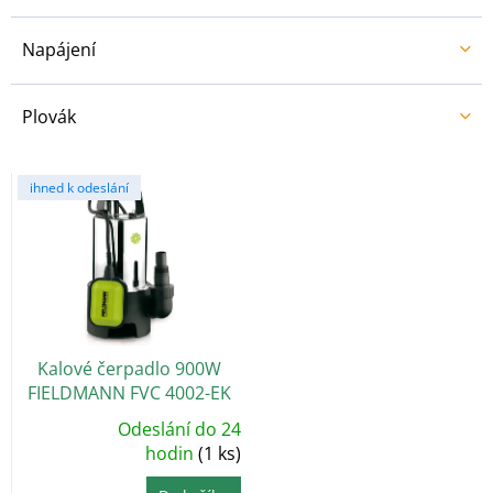
Napájení
Plovák
V
ihned k odeslání
ý
p
i
s
p
r
o
Kalové čerpadlo 900W
d
FIELDMANN FVC 4002-EK
u
k
Odeslání do 24
Průměrné
t
hodnocení
hodin
(1 ks)
produktu
ů
je