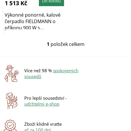
4,8
Do košíku
1 513 Kč
z
5
hvězdiček.
Výkonné ponorné, kalové
čerpadlo FIELDMANN o
příkonu 900 W s
plovákovým spínačem...
1
položek celkem
O
v
l
á
d
Více než 98 %
spokojených
a
sousedů
c
í
p
r
Pro lepší sousedství -
v
udržitelný e-shop
k
y
v
ý
Zboží klidně vraťte
p
až za 100 dní