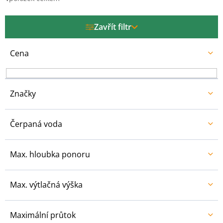
p
r
Zavřít filtr
o
d
u
Cena
k
t
ů
Značky
Čerpaná voda
Max. hloubka ponoru
Max. výtlačná výška
Maximální průtok