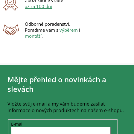
Zboží klidně vraťte
až za 100 dní
Odborné poradenství.
Poradíme vám s
výběrem
i
montáží
.
Z
á
Mějte přehled o novinkách a
p
a
slevách
t
í
Vložte svůj e-mail a my vám budeme zasílat
informace o nových produktech na našem e-shopu.
E-mail