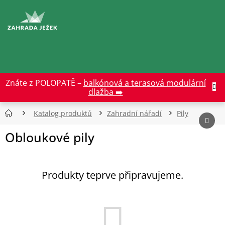
Přejít
na
CZK
obsah
Znáte z POLOPATĚ –
balkónová a terasová modulární
dlažba ➡️
Katalog produktů
Zahradní nářadí
Pily
Obloukové pily
Produkty teprve připravujeme.