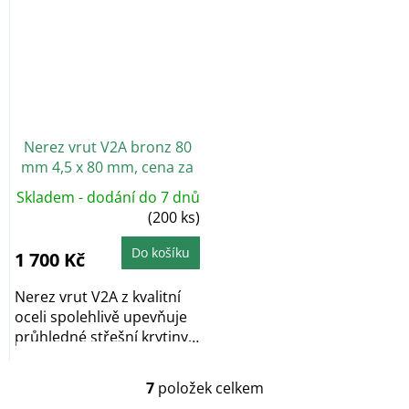
Nerez vrut V2A bronz 80
mm 4,5 x 80 mm, cena za
ks
Skladem - dodání do 7 dnů
(200 ks)
Do košíku
1 700 Kč
Nerez vrut V2A z kvalitní
oceli spolehlivě upevňuje
průhledné střešní krytiny
do...
7
položek celkem
O