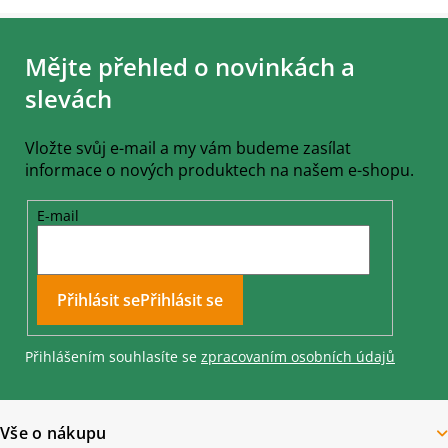
Z
á
Mějte přehled o novinkách a
p
a
slevách
t
í
Vložte svůj e-mail a my vám budeme zasílat
informace o nových produktech na našem e-shopu.
E-mail
Přihlásit se
Přihlášením souhlasíte se
zpracovaním osobních údajů
Vše o nákupu