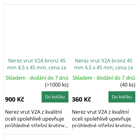
do...
do...
Nerez vrut V2A bronz 45
Nerez vrut V2A bronz 45
mm 4,5 x 45 mm, cena za
mm 4,5 x 45 mm, cena za
ks
ks
Skladem - dodání do 7 dnů
Skladem - dodání do 7 dnů
(>1000 ks)
(40 ks)
Do košíku
Do košíku
900 Kč
360 Kč
Nerez vrut V2A z kvalitní
Nerez vrut V2A z kvalitní
oceli spolehlivě upevňuje
oceli spolehlivě upevňuje
průhledné střešní krytiny
průhledné střešní krytiny
do...
do...