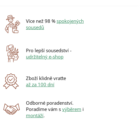
v
l
á
d
Více než 98 %
spokojených
a
sousedů
c
í
p
r
Pro lepší sousedství -
v
udržitelný e-shop
k
y
v
ý
Zboží klidně vraťte
p
až za 100 dní
i
s
u
Odborné poradenství.
Poradíme vám s
výběrem
i
montáží
.