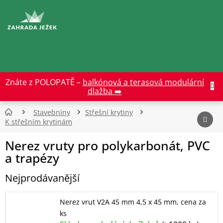
Přejít
na
CZK
obsah
Znáte z POLOPATĚ –
balkónová a terasová modulární
dlažba ➡️
Stavebniny
Střešní krytiny
K střešním krytinám
Nerez vruty pro polykarbonát, PVC
a trapézy
Nejprodávanější
Nerez vrut V2A 45 mm 4,5 x 45 mm, cena za
ks