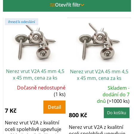
r
Otevřít filtr
o
d
V
u
ihned k odeslání
ý
k
p
t
i
ů
s
p
r
o
Nerez vrut V2A 45 mm 4,5
Nerez vrut V2A 45 mm 4,5
d
x 45 mm, cena za ks
x 45 mm, cena za ks
u
k
Dočasně nedostupné
Skladem -
t
(1 ks)
Průměrné
dodání do 7
hodnocení
ů
dnů
(>1000 ks)
produktu
je
Detail
5,0
7 Kč
z
Do košíku
800 Kč
5
hvězdiček.
Nerez vrut V2A z kvalitní
Nerez vrut V2A z kvalitní
oceli spolehlivě upevňuje
oceli spolehlivě upevňuje