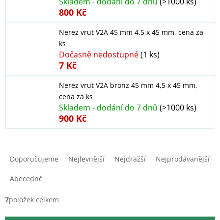
Skladem - dodání do 7 dnů
(>1000 ks)
800 Kč
Nerez vrut V2A 45 mm 4,5 x 45 mm, cena za
ks
Dočasně nedostupné
(1 ks)
7 Kč
Nerez vrut V2A bronz 45 mm 4,5 x 45 mm,
cena za ks
Skladem - dodání do 7 dnů
(>1000 ks)
900 Kč
Ř
a
Doporučujeme
Nejlevnější
Nejdražší
Nejprodávanější
z
e
Abecedně
n
í
7
položek celkem
p