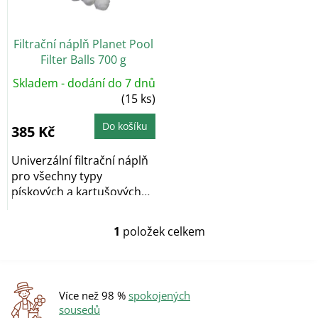
p
r
o
Filtrační náplň Planet Pool
d
Filter Balls 700 g
u
k
Skladem - dodání do 7 dnů
t
(15 ks)
ů
Do košíku
385 Kč
Univerzální filtrační náplň
pro všechny typy
pískových a kartušových
filtrací.
1
položek celkem
O
v
l
á
d
Více než 98 %
spokojených
a
sousedů
c