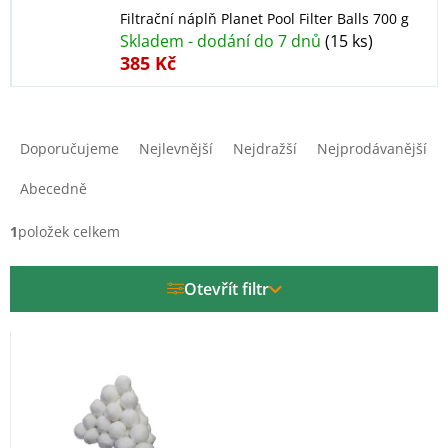
Filtrační náplň Planet Pool Filter Balls 700 g
Skladem - dodání do 7 dnů
(15 ks)
385 Kč
Ř
a
Doporučujeme
Nejlevnější
Nejdražší
Nejprodávanější
z
e
Abecedně
n
í
1
položek celkem
p
r
Otevřít filtr
o
d
V
u
ý
k
p
t
i
ů
s