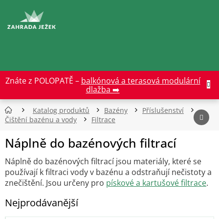
Přejít
na
CZK
obsah
Znáte z POLOPATĚ –
balkónová a terasová modulární
dlažba ➡️
Katalog produktů
Bazény
Příslušenství
Čištění bazénu a vody
Filtrace
Náplně do bazénových filtrací
Náplně do bazénových filtrací jsou materiály, které se
používají k filtraci vody v bazénu a odstraňují nečistoty a
znečištění. Jsou určeny pro
pískové a kartušové filtrace
.
Nejprodávanější