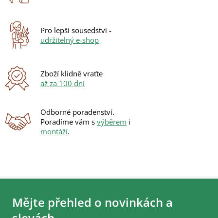
í
p
r
Pro lepší sousedství -
v
udržitelný e-shop
k
y
v
ý
Zboží klidně vraťte
p
až za 100 dní
i
s
u
Odborné poradenství.
Poradíme vám s
výběrem
i
montáží
.
Z
á
Mějte přehled o novinkách a
p
a
slevách