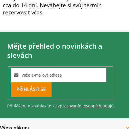
cca do 14 dní. Neváhejte si svůj termín
rezervovat včas.
Z
á
Mějte přehled o novinkách a
p
a
slevách
t
í
PŘIHLÁSIT
SE
Přihlášením souhlasíte se
zpracovaním osobních údajů
Vše o nákupu