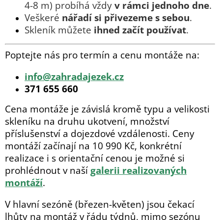
4-8 m) probíhá vždy
v rámci jednoho dne
.
Veškeré
nářadí si přivezeme s sebou
.
Skleník můžete
ihned začít používat
.
Poptejte nás pro termín a cenu montáže na:
info@zahradajezek.cz
371 655 660
Cena montáže je závislá kromě typu a velikosti
skleníku na druhu ukotvení, množství
příslušenství a dojezdové vzdálenosti. Ceny
montáží začínají na 10 990 Kč, konkrétní
realizace i s orientační cenou je možné si
prohlédnout v naší
galerii realizovaných
montáží
.
V hlavní sezóně (březen-květen) jsou čekací
lhůty na montáž v řádu týdnů, mimo sezónu