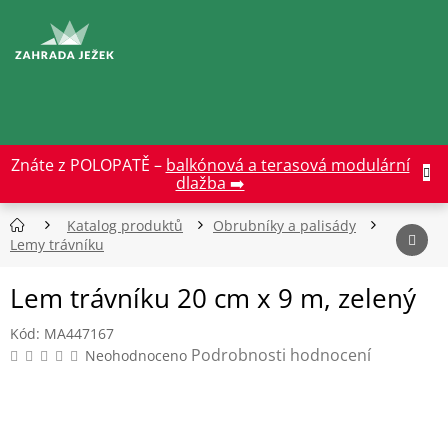
Přejít
na
CZK
obsah
Znáte z POLOPATĚ –
balkónová a terasová modulární
dlažba ➡️
Katalog produktů
Obrubníky a palisády
Lemy trávníku
Lem trávníku 20 cm x 9 m, zelený
Kód:
MA447167
Průměrné
Podrobnosti hodnocení
Neohodnoceno
hodnocení
produktu
je
0,0
z
5
hvězdiček.