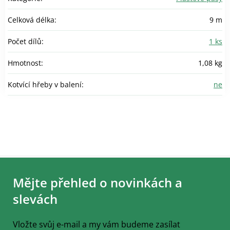
Celková délka
:
9 m
Počet dílů
:
1 ks
Hmotnost
:
1,08 kg
Kotvící hřeby v balení
:
ne
Z
á
Mějte přehled o novinkách a
p
a
slevách
t
í
Vložte svůj e-mail a my vám budeme zasílat