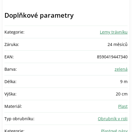
Doplňkové parametry
Kategorie
:
Lemy trávníku
Záruka
:
24 měsíců
EAN
:
8590419447340
Barva
:
zelená
Délka
:
9 m
Výška
:
20 cm
Materiál
:
Plast
Typ obrubníku
:
Obrubník v roli
Kategorie
:
Plastové pásy