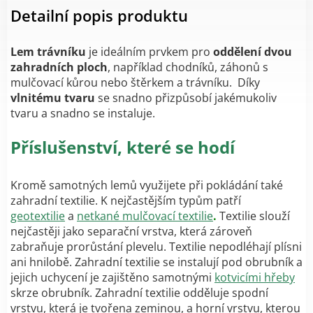
Detailní popis produktu
Lem trávníku
je ideálním prvkem pro
oddělení dvou
zahradních ploch
, například chodníků, záhonů s
mulčovací kůrou nebo štěrkem a trávníku.
Díky
vlnitému tvaru
se snadno přizpůsobí jakémukoliv
tvaru a snadno se instaluje.
Příslušenství, které se hodí
Kromě samotných lemů využijete při pokládání také
zahradní textilie. K nejčastějším typům patří
geotextilie
a
netkané mulčovací textilie
.
Textilie slouží
nejčastěji jako separační vrstva, která zároveň
zabraňuje prorůstání plevelu. Textilie nepodléhají plísni
ani hnilobě. Zahradní textilie se instalují pod obrubník a
jejich uchycení je zajištěno samotnými
kotvicími hřeby
skrze obrubník.
Zahradní textilie odděluje spodní
vrstvu, která je tvořena zeminou, a horní vrstvu, kterou