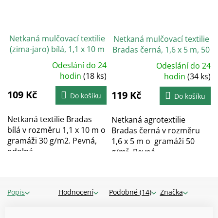
Netkaná mulčovací textilie
Netkaná mulčovací textilie
(zima-jaro) bílá, 1,1 x 10 m
Bradas černá, 1,6 x 5 m, 50
g/m2
Odeslání do 24
Odeslání do 24
Průměrné
Průměrné
hodnocení
hodin
(18 ks)
hodnocení
hodin
(34 ks)
produktu
produktu
je
je
109 Kč
5,0
119 Kč
5,0
Do košíku
Do košíku
z
z
5
5
hvězdiček.
hvězdiček.
Netkaná textilie Bradas
Netkaná agrotextilie
bílá v rozměru 1,1 x 10 m o
Bradas černá v rozměru
gramáži 30 g/m2. Pevná,
1,6 x 5 m o gramáži 50
odolná...
g/m². Pevná,...
Popis
Hodnocení
Podobné (14)
Značka