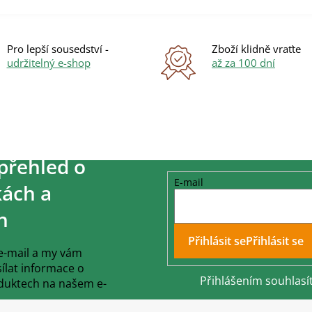
Pro lepší sousedství -
Zboží klidně vraťte
udržitelný e-shop
až za 100 dní
přehled o
E-mail
ách a
h
Přihlásit se
 e-mail a my vám
lat informace o
Přihlášením souhlasí
duktech na našem e-