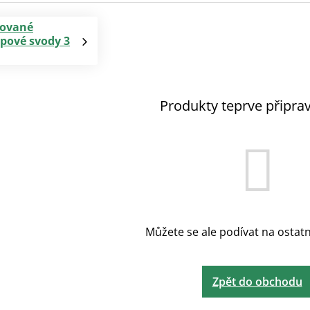
ované
pové svody 3
Produkty teprve připra
Můžete se ale podívat na ostatn
Zpět do obchodu