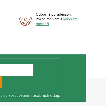
Odborné poradenství.
Poradíme vám s
výběrem
i
montáží
.
te se
zpracovaním osobních údajů