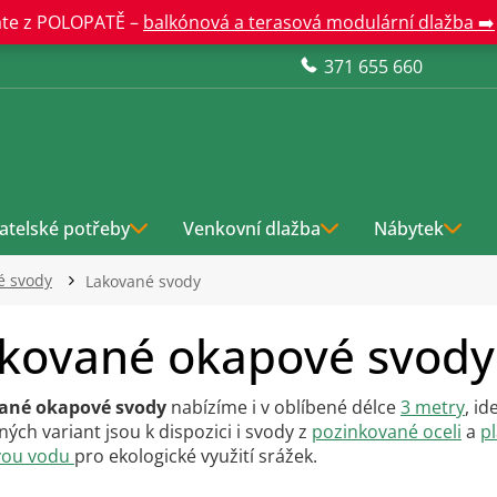
te z POLOPATĚ –
balkónová a terasová modulární dlažba ➡️
371 655 660
atelské potřeby
Venkovní dlažba
Nábytek
é svody
Lakované svody
kované okapové svody
ané okapové svody
nabízíme i v oblíbené délce
3 metry
, id
ných variant jsou k dispozici i svody z
pozinkované oceli
a
p
vou vodu
pro ekologické využití srážek.