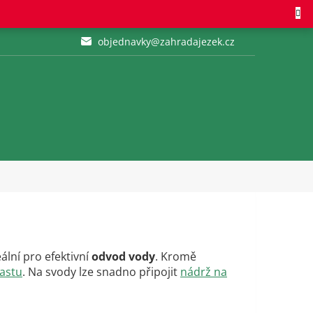
objednavky@zahradajezek.cz
eální pro efektivní
odvod vody
. Kromě
lastu
. Na svody lze snadno připojit
nádrž na