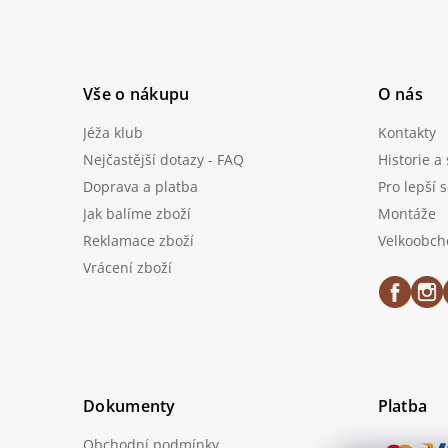
í
Vše o nákupu
O nás
Jéža klub
Kontakty
Nejčastější dotazy - FAQ
Historie a
Doprava a platba
Pro lepší 
Jak balíme zboží
Montáže
Reklamace zboží
Velkoobch
Vrácení zboží
Dokumenty
Platba
Obchodní podmínky