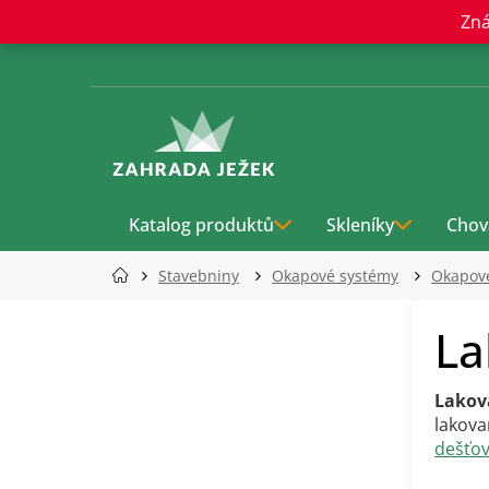
Přejít
Zná
na
obsah
Katalog produktů
Skleníky
Chov
Stavebniny
Okapové systémy
Okapov
P
La
o
s
t
Lakov
r
lakova
a
dešťo
n
n