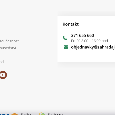
Kontakt
371 655 660
Po-Pá 8:00 - 16:00 hod.
 současnost
objednavky
@
zahradaj
sousedství
od