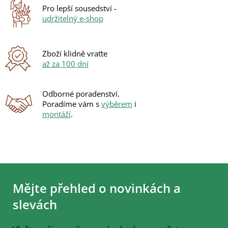
Pro lepší sousedství -
udržitelný e-shop
Zboží klidně vraťte
až za 100 dní
Odborné poradenství.
Poradíme vám s
výběrem
i
montáží
.
Z
á
Mějte přehled o novinkách a
p
a
slevách
t
í