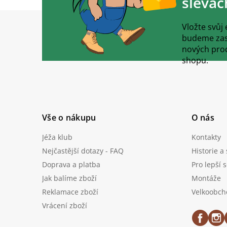
slevác
Z
á
Vložte svůj
p
budeme zasí
a
nových pro
t
shopu.
í
Vše o nákupu
O nás
Jéža klub
Kontakty
Nejčastější dotazy - FAQ
Historie a
Doprava a platba
Pro lepší 
Jak balíme zboží
Montáže
Reklamace zboží
Velkoobch
Vrácení zboží