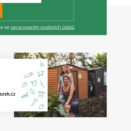
te se
zpracovaním osobních údajů
ezek.cz