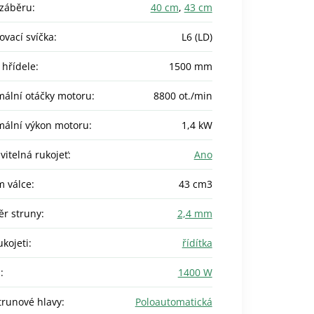
 záběru
:
40 cm
,
43 cm
ovací svíčka
:
L6 (LD)
 hřídele
:
1500 mm
ální otáčky motoru
:
8800 ot./min
ální výkon motoru
:
1,4 kW
vitelná rukojeť
:
Ano
 válce
:
43 cm3
r struny
:
2,4 mm
ukojeti
:
řídítka
n
:
1400 W
trunové hlavy
:
Poloautomatická