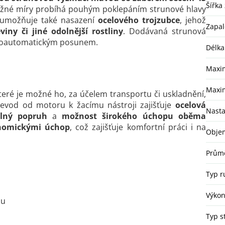
Šířka
ožné míry probíhá pouhým poklepáním strunové hlavy
 umožňuje také nasazení
ocelového trojzubce
, jehož
Zapal
iny či jiné odolnější rostliny
. Dodávaná strunová
oloautomatickým posunem.
Délka
Maxim
Maxim
které je možné ho, za účelem transportu či uskladnění,
Převod od motoru k žacímu nástroji zajišťuje
ocelová
Nasta
elný popruh
a
možnost širokého úchopu oběma
gonomickými úchop
, což zajišťuje komfortní práci i na
Objem
Průmě
Typ r
Výko
ou
Typ s