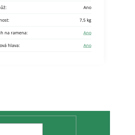
nůž
:
Ano
nost
:
7,5 kg
uh na ramena
:
Ano
ová hlava
:
Ano