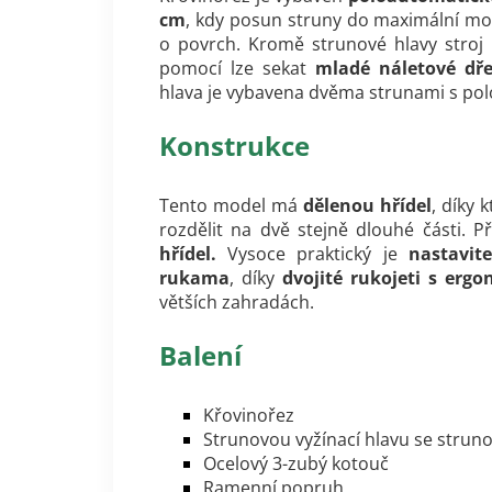
cm
, kdy posun struny do maximální m
o povrch.
Kromě strunové hlavy stroj
pomocí lze sekat
mladé náletové dřev
hlava je vybavena dvěma strunami s p
Konstrukce
Tento model má
dělenou hřídel
, díky 
rozdělit na dvě stejně dlouhé části. 
hřídel.
Vysoce praktický je
nastavit
rukama
, díky
dvojité rukojeti s er
větších zahradách.
Balení
K
řovinořez
Strunovou vyžínací hlavu se strun
Ocelový 3-zubý kotouč
Ramenní popruh