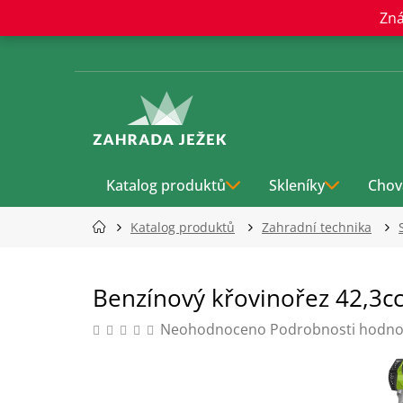
Přejít
Zná
na
obsah
Katalog produktů
Skleníky
Chov
Katalog produktů
Zahradní technika
Benzínový křovinořez 42,3
Průměrné
Neohodnoceno
Podrobnosti hodno
hodnocení
produktu
je
0,0
z
5
hvězdiček.