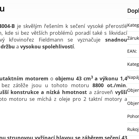
tu
Dop
Kateg
4004-B
je skvělým řešením k sečení vysoké přerostlé
h, kde si bez větších problémů poradí také s likvidací
Záru
ový křovinořez Fieldmann se vyznačuje
snadnou
údržbu
a
vysokou spolehlivostí
.
EAN
:
Kateg
Napáj
3
utaktním motorem
o
objemu 43 cm
a výkonu 1,4
bez zátěže jsou u tohoto motoru
8800 ot./min
.
Obje
ušší konstrukce a nízká hmotnost
a zároveň
vyšší
to motoru se míchá z oleje pro 2 taktní motory a
Objem
Poho
Rukoj
u strunovou vyžínací hlavou se záběrem sečení 43