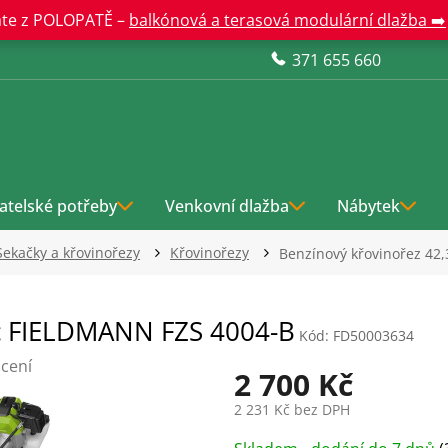
te z POLOPATĚ –
balkónová a terasová modulární dlažba ➡️
371 655 660
atelské potřeby
Venkovní dlažba
Nábytek
Sekačky a křovinořezy
Křovinořezy
Benzínový křovinořez 42
cc FIELDMANN FZS 4004-B
Kód:
FD50003634
cení
2 700 Kč
2 231 Kč bez DPH
Měrná