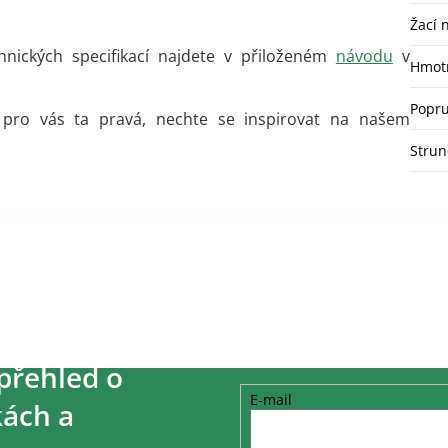
Žací 
chnických specifikací najdete v přiloženém
návodu
v
Hmot
Popr
je pro vás ta pravá, nechte se inspirovat na našem
Strun
přehled o
E-mail
ách a