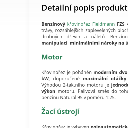
Detailní popis produk
Benzínový
křovinořez
Fieldmann
FZS 
trávy, rozsáhlejších zaplevelených ploc
drobných dřevin a náletů.
Benzín
manipulací
,
minimálními nároky na 
Motor
Křovinořez je poháněn
moderním dvo
kW,
doporučené
maximální otáčky
Výhodou 2-taktního motoru je
jednod
výkon
motoru. Palivová směs do toho
benzinu Natural 95 v poměru 1:25.
Žací ústrojí
Křovinořez je vybaven
poloautomaticko