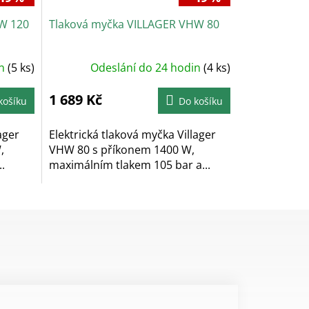
W 120
Tlaková myčka VILLAGER VHW 80
in
(5 ks)
Odeslání do 24 hodin
(4 ks)
1 689 Kč
košíku
Do košíku
ager
Elektrická tlaková myčka Villager
,
VHW 80 s příkonem 1400 W,
.
maximálním tlakem 105 bar a...