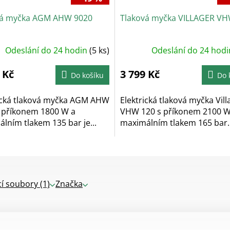
vá myčka AGM AHW 9020
Tlaková myčka VILLAGER VH
Odeslání do 24 hodin
(5 ks)
Odeslání do 24 hod
 Kč
3 799 Kč
Do košíku
Do 
ická tlaková myčka AGM AHW
Elektrická tlaková myčka Vill
 příkonem 1800 W a
VHW 120 s příkonem 2100 W
lním tlakem 135 bar je...
maximálním tlakem 165 bar..
cí soubory (1)
Značka