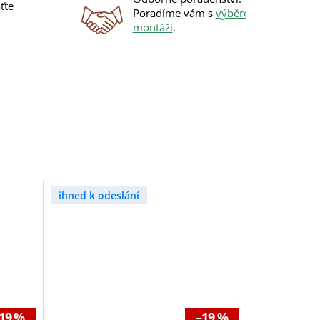
ťte
Poradíme vám s
výběrem
i
montáží
.
ihned k odeslání
19 %
–19 %