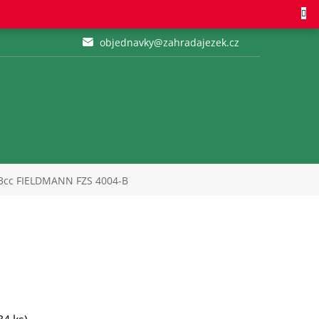
objednavky@zahradajezek.cz
,3cc FIELDMANN FZS 4004-B