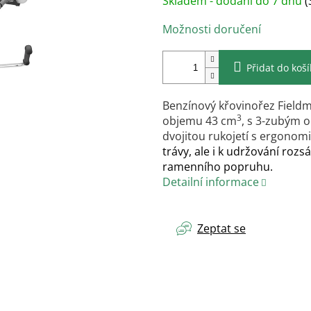
Skladem - dodání do 7 dnů
(
cena:
Možnosti doručení
Přidat do koš
Benzínový křovinořez Field
3
objemu 43 cm
, s 3-zubým 
dvojitou rukojetí s ergonomi
trávy, ale i k udržování roz
ramenního popruhu.
Detailní informace
Zeptat se