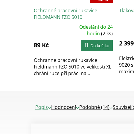
Ochranné pracovní rukavice
Tlako
FIELDMANN FZO 5010
Odeslání do 24
Průměrné
hodnocení
hodin
(2 ks)
produktu
je
2 399
89 Kč
5,0
Do košíku
z
5
hvězdiček.
Elektr
Ochranné pracovní rukavice
9020 s
Fieldmann FZO 5010 ve velikosti XL
maximá
chrání ruce při práci na...
Popis
Hodnocení
Podobné (14)
Souvisejí