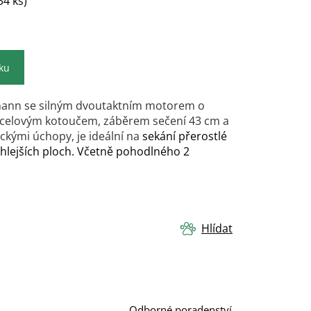
34 ks)
íku
mann se silným dvoutaktním motorem o
ocelovým kotoučem, záběrem sečení 43 cm a
ckými úchopy, je ideální na
sekání přerostlé
sáhlejších ploch. Včetně pohodlného 2
Hlídat
Odborné poradenství.