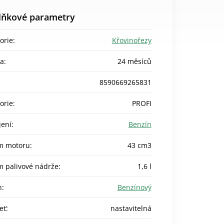
lňkové parametry
orie
:
Křovinořezy
ka
:
24 měsíců
8590669265831
orie
:
PROFI
ení
:
Benzín
m motoru
:
43 cm3
 palivové nádrže
:
1,6 l
n
:
Benzínový
eť
:
nastavitelná