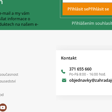
h
Přihlásit se
 e-mail a my vám
lat informace o
Přihlášením souhlasí
duktech na našem e-
Kontakt
371 655 660
Po-Pá 8:00 - 16:00 hod.
 současnost
objednavky
@
zahradaj
sousedství
od