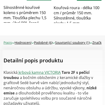
5
5
hvězdiček.
hvězdiček.
Silnostěnné kouřové
Kouřová roura - délka 100
koleno s průměrem 150
cm / průměr 150 mm.
mm. Tloušťka plechu 1,5
Silnostěnné, tloušťka
mm, úhel 90°, černá...
plechu 1,5 mm,...
Popis
Hodnocení
Podobné (6)
Související soubory (1)
Značka
Detailní popis produktu
Klasická
krbová kamna VICTORIA
Taro 2F
s pečící
troubou
a bočním obložením z keramické dlažby v
grafitově šedé barvě
vám nabízí
jednoduchý styl,
nenáročnou obsluhu a údržbu, vysoké výkony,
nízké
emise
a dlouhodobě prověřenou kvalitu - to vše
zaručuje spolehlivou volbu pro současné náročné
požadavky uživatelů.