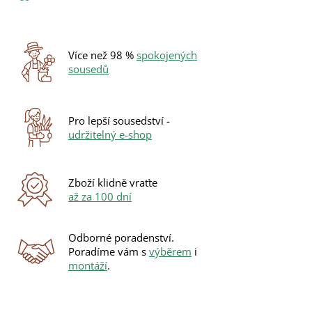
Více než 98 %
spokojených
sousedů
Pro lepší sousedství -
udržitelný e-shop
Zboží klidně vraťte
až za 100 dní
Odborné poradenství.
Poradíme vám s
výběrem
i
montáží
.