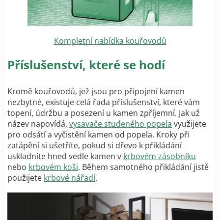
Kompletní nabídka kouřovodů
Příslušenství, které se hodí
Kromě kouřovodů, jež jsou pro připojení kamen
nezbytné, existuje celá řada příslušenství, které vám
topení, údržbu a posezení u kamen zpříjemní. Jak už
název napovídá,
vysavače studeného popela
využijete
pro odsátí a vyčistění kamen od popela. Kroky při
zatápění si ušetříte, pokud si dřevo k přikládání
uskladníte hned vedle kamen v
krbovém zásobníku
nebo
krbovém koši
. Během samotného přikládání jistě
použijete
krbové nářadí
.