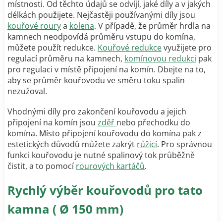
místnosti. Od těchto údajů se odvíjí, jaké díly a v jakých
délkách použijete. Nejčastěji používanými díly jsou
kouřové roury
a
kolena
. V případě, že průměr hrdla na
kamnech neodpovídá průměru vstupu do komína,
můžete použít redukce.
Kouřové redukce
využijete pro
regulací průměru na kamnech,
komínovou redukci
pak
pro regulaci v místě připojení na komín. Dbejte na to,
aby se průměr kouřovodu ve směru toku spalin
nezužoval.
Vhodnými díly pro zakončení kouřovodu a jejich
připojení na komín jsou
zděř
nebo přechodku do
komína. Místo připojení kouřovodu do komína pak z
estetických důvodů můžete zakrýt
růžicí
. Pro správnou
funkci kouřovodu je nutné spalinový tok průběžně
čistit, a to pomocí
rourových kartáčů
.
Rychlý výběr kouřovodů pro tato
kamna ( Ø 150 mm)