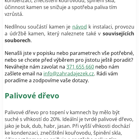
kondenzaci, znečištění kouřovodu, špinění skla,
účinnost kamen se snižuje a spotřeba paliva tím
vzrůstá.
Nedílnou součástí kamen je
návod
k instalaci, provozu
a údržbě kamen, který naleznete také v
souvisejících
souborech
.
Nenašli jste v popisku nebo parametrech vše potřebné,
nebo se chcete před výběrem pro jistotu ještě poradit?
Neváhejte nám zavolat na
371 655 660
nebo nám
zašlete email na
info@zahradajezek.cz
. Rádi vám
poradíme a zodpovíme vaše dotazy.
Palivové dřevo
Palivové dřevo pro topení v kamnech by mělo být
suché s vlhkostí do 20%. Ideální je tvrdé palivové dřevo,
jako je buk, dub, habr, jasan.
Při vyšší vlhkosti dochází
ke kondenzaci, znečištění kouřovodu, špinění skla,