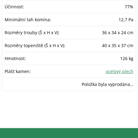
Účinnost
:
77%
Minimální tah komína
:
12,7 Pa
Rozměry trouby (Š x H x V)
:
36 x 34 x 24 cm
Rozměry topeniště (Š x H x V)
:
40 x 35 x 37 cm
Hmotnost
:
126 kg
Plášť kamen
:
ocelový plech
Položka byla vyprodána…
Z
á