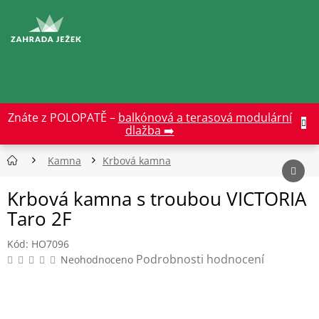
Přejít
na
CZK
obsah
Znáte z POLOPATĚ –
balkónová a terasová modulární
dlažba ➡️
Kamna
Krbová kamna
Krbová kamna s troubou VICTORIA
Taro 2F
Kód:
HO7096
Průměrné
Podrobnosti hodnocení
Neohodnoceno
hodnocení
produktu
je
0,0
z
5
hvězdiček.