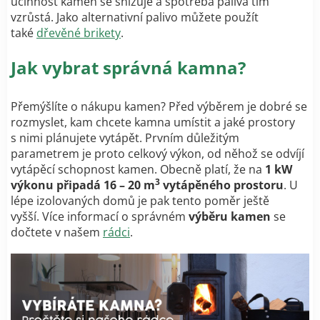
účinnost kamen se snižuje a spotřeba paliva tím
vzrůstá. Jako alternativní palivo můžete použít
také
dřevěné brikety
.
Jak vybrat správná kamna?
Přemýšlíte o nákupu kamen? Před výběrem je dobré se
rozmyslet, kam chcete kamna umístit a jaké prostory
s nimi plánujete vytápět. Prvním důležitým
parametrem je proto celkový výkon, od něhož se odvíjí
vytápěcí schopnost kamen. Obecně platí, že na
1 kW
3
výkonu připadá 16 – 20 m
vytápěného prostoru
. U
lépe izolovaných domů je pak tento poměr ještě
vyšší.
Více informací o správném
výběru kamen
se
dočtete v našem
rádci
.