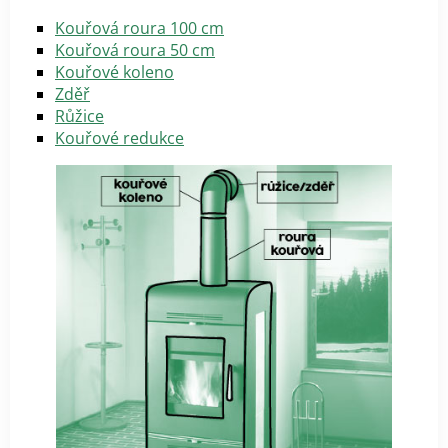
Kouřová roura 100 cm
Kouřová roura 50 cm
Kouřové koleno
Zděř
Růžice
Kouřové redukce