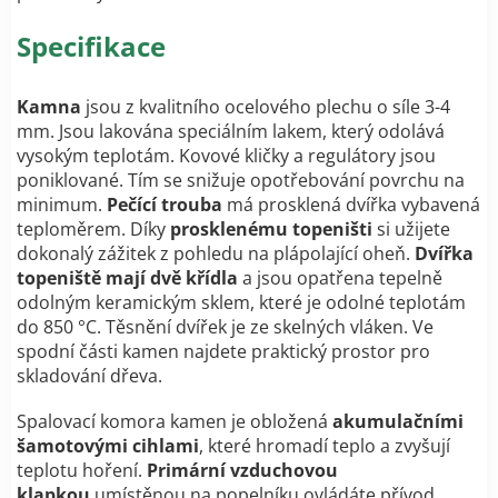
Specifikace
Kamna
jsou z kvalitního ocelového plechu o síle 3-4
mm. Jsou lakována speciálním lakem, který odolává
vysokým teplotám. Kovové kličky a regulátory jsou
poniklované. Tím se snižuje opotřebování povrchu na
minimum.
Pečící trouba
má
prosklená dvířka vybavená
teploměrem.
Díky
prosklenému topeništi
si užijete
dokonalý zážitek z pohledu na plápolající oheň.
Dvířka
topeniště mají dvě křídla
a jsou opatřena tepelně
odolným keramickým sklem, které je
odolné teplotám
do 850 °C
. Těsnění dvířek je ze skelných vláken. Ve
spodní části kamen najdete praktický prostor pro
skladování dřeva.
Spalovací komora kamen je obložená
akumulačními
šamotovými cihlami
, které hromadí teplo a zvyšují
teplotu hoření.
Primární vzduchovou
klapkou
umístěnou na popelníku ovládáte přívod