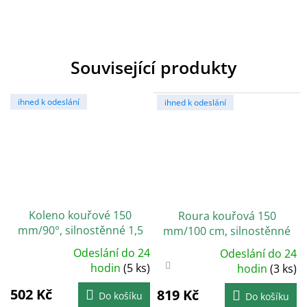
Související produkty
ihned k odeslání
ihned k odeslání
Koleno kouřové 150
Roura kouřová 150
mm/90°, silnostěnné 1,5
mm/100 cm, silnostěnné
mm, černé
1,5 mm, černá
Odeslání do 24
Odeslání do 24
Průměrné
Průměrné
hodnocení
hodin
(5 ks)
hodnocení
hodin
(3 ks)
produktu
produktu
je
je
502 Kč
5,0
819 Kč
4,3
Do košíku
Do košíku
z
z