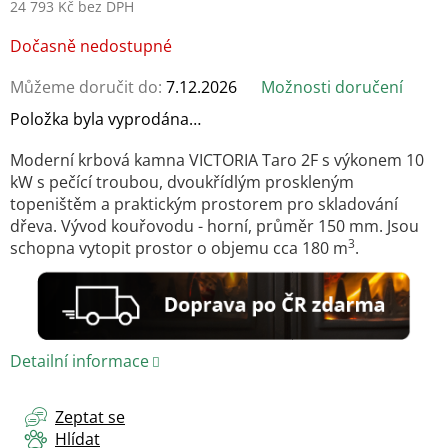
24 793 Kč bez DPH
Měrná
Dočasně nedostupné
cena:
Můžeme doručit do:
7.12.2026
Možnosti doručení
Položka byla vyprodána…
Moderní krbová kamna VICTORIA Taro 2F s výkonem 10
kW s pečící troubou, dvoukřídlým proskleným
topeništěm a praktickým prostorem pro skladování
dřeva. Vývod kouřovodu - horní, průměr 150 mm. Jsou
3
schopna vytopit prostor o objemu cca 180 m
.
Detailní informace
Zeptat se
Hlídat