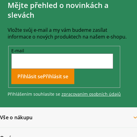
Mějte přehled o novinkách a
p
a
slevách
t
í
Vložte svůj e-mail a my vám budeme zasílat
informace o nových produktech na našem e-shopu.
E-mail
Přihlásit se
Přihlášením souhlasíte se
zpracovaním osobních údajů
Vše o nákupu