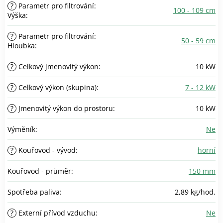
?
Parametr pro filtrování:
100 - 109 cm
Výška
:
?
Parametr pro filtrování:
50 - 59 cm
Hloubka
:
?
Celkový jmenovitý výkon
:
10 kW
?
Celkový výkon (skupina)
:
7 - 12 kW
?
Jmenovitý výkon do prostoru
:
10 kW
Výměník
:
Ne
?
Kouřovod - vývod
:
horní
Kouřovod - průměr
:
150 mm
Spotřeba paliva
:
2,89 kg/hod.
?
Externí přívod vzduchu
:
Ne