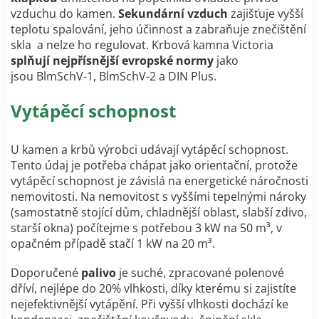
vzduchu do kamen.
S
ekundární vzduch
zajišťuje vyšší
teplotu spalování, jeho účinnost a zabraňuje znečištění
skla a nelze ho regulovat.
Krbová kamna Victoria
splňují
nejpřísnější evropské normy
jako
jsou BlmSchV-1, BlmSchV-2 a DIN Plus.
Vytápěcí schopnost
U kamen a krbů výrobci udávají vytápěcí schopnost.
Tento údaj je potřeba chápat jako orientační, protože
vytápěcí schopnost je závislá na energetické náročnosti
nemovitosti. Na nemovitost s vyššími tepelnými nároky
(samostatně stojící dům, chladnější oblast, slabší zdivo,
starší okna) počítejme s potřebou 3 kW na 50 m³, v
opačném případě stačí 1 kW na 20 m³.
Doporučené
palivo
je suché, zpracované polenové
dříví, nejlépe do 20% vlhkosti, díky kterému si zajistíte
nejefektivnější vytápění. Při vyšší vlhkosti dochází ke