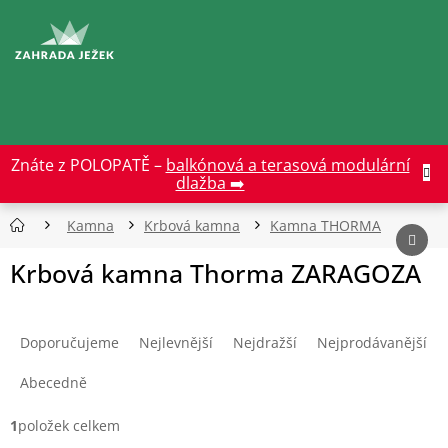
Přejít
na
CZK
obsah
Znáte z POLOPATĚ –
balkónová a terasová modulární
dlažba ➡️
Kamna
Krbová kamna
Kamna THORMA
Krbová kamna Thorma ZARAGOZA
Ř
a
Doporučujeme
Nejlevnější
Nejdražší
Nejprodávanější
z
e
Abecedně
n
í
1
položek celkem