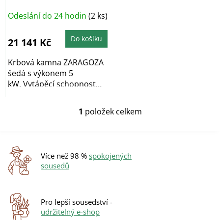
k
Odeslání do 24 hodin
(2 ks)
t
ů
Do košíku
21 141 Kč
Krbová kamna ZARAGOZA
šedá s výkonem 5
kW. Vytápěcí schopnost
kamen činí 48 - 124...
1
položek celkem
O
v
l
á
d
Více než 98 %
spokojených
a
sousedů
c
í
p
r
Pro lepší sousedství -
v
udržitelný e-shop
k