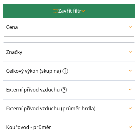
p
r
Zavřít filtr
o
d
u
Cena
k
t
ů
Značky
Celkový výkon (skupina)
?
Externí přívod vzduchu
?
Externí přívod vzduchu (průměr hrdla)
Kouřovod - průměr