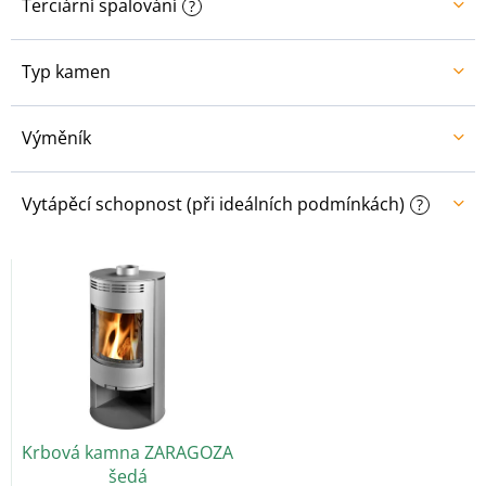
Terciární spalování
?
Typ kamen
Výměník
Vytápěcí schopnost (při ideálních podmínkách)
?
V
ý
p
i
s
p
r
o
Krbová kamna ZARAGOZA
d
šedá
u