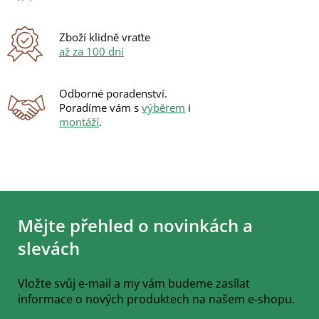
y
v
ý
Zboží klidně vraťte
p
až za 100 dní
i
s
u
Odborné poradenství.
Poradíme vám s
výběrem
i
montáží
.
Z
á
Mějte přehled o novinkách a
p
a
slevách
t
í
Vložte svůj e-mail a my vám budeme zasílat
informace o nových produktech na našem e-shopu.