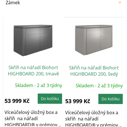
Zámek
V
ý
p
i
s
p
r
o
Skříň na nářadí Biohort
Skříň na nářadí Biohort
d
HIGHBOARD 200, tmavě
HIGHBOARD 200, šedý
u
šedá
křemen
k
Skladem - 2 až 3 týdny
Skladem - 2 až 3 týdny
t
ů
Do košíku
Do košíku
53 999 Kč
53 999 Kč
Víceúčelový úložný box a
Víceúčelový úložný box a
skříň na nářadí
skříň na nářadí
HIGHBOARD® v prémiové
HIGHBOARD® v prémiové