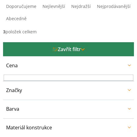
a
Doporučujeme
Nejlevnější
Nejdražší
Nejprodávanější
z
e
Abecedně
n
í
3
položek celkem
p
r
Zavřít filtr
o
d
u
Cena
k
t
ů
Značky
Barva
Materiál konstrukce