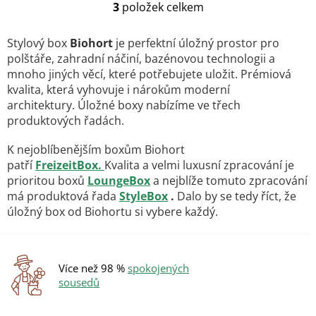
3
položek celkem
O
v
l
Stylový box
Biohort
je perfektní úložný prostor pro
á
polštáře, zahradní náčiní, bazénovou technologii a
d
mnoho jiných věcí, které potřebujete uložit. Prémiová
a
kvalita, která vyhovuje i nárokům moderní
c
architektury. Úložné boxy nabízíme ve třech
í
p
produktových řadách.
r
v
K nejoblíbenějším boxům Biohort
k
patří
FreizeitBox.
Kvalita a velmi luxusní zpracování je
y
prioritou boxů
LoungeBox
a nejblíže tomuto zpracování
v
má produktová řada
StyleBox
.
Dalo by se tedy říct, že
ý
úložný box od Biohortu si vybere každý.
p
i
s
u
Více než 98 %
spokojených
sousedů