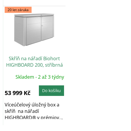
kvalitě, v provedení...
kvalitě, v provedení...
20 let záruka
Skříň na nářadí Biohort
HIGHBOARD 200, stříbrná
metalíza
Skladem - 2 až 3 týdny
Do košíku
53 999 Kč
Víceúčelový úložný box a
skříň na nářadí
HIGHBOARD® v prémiové
kvalitě, v provedení...