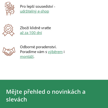
Pro lepší sousedství -
udržitelný e-shop
Zboží klidně vraťte
až za 100 dní
Odborné poradenství.
Poradíme vám s
výběrem
i
montáží
.
Z
á
Mějte přehled o novinkách a
p
a
slevách
t
í