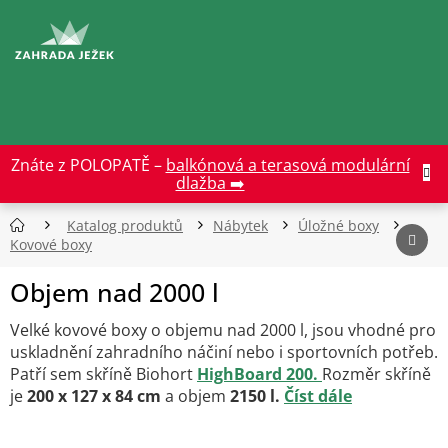
Přejít
na
CZK
obsah
Znáte z POLOPATĚ –
balkónová a terasová modulární
dlažba ➡️
Katalog produktů
Nábytek
Úložné boxy
Kovové boxy
Objem nad 2000 l
Velké kovové boxy o objemu nad 2000 l, jsou vhodné pro
uskladnění zahradního náčiní nebo i sportovních potřeb.
Patří sem
skříně Biohort
HighBoard 200.
Rozměr skříně
je
200 x 127 x 84 cm
a objem
2150 l.
Číst dále
Ř