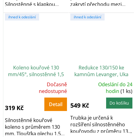
Silnostěnné s klapkou
zakrytí přechodu mezi
určenou pro regulaci...
kouřovodem a...
ihned k odeslání
ihned k odeslání
Koleno kouřové 130
Redukce 130/150 ke
mm/45°, silnostěnné 1,5
kamnům Levanger, Uka
mm, černé
Dočasně
Odeslání do 24
Průměrné
Průměrné
hodnocení
nedostupné
hodnocení
hodin
(1 ks)
produktu
produktu
je
je
5,0
5,0
Do košíku
Detail
549 Kč
z
z
319 Kč
5
5
hvězdiček.
hvězdiček.
Trubka je určená k
Silnostěnné kouřové
rozšíření silnostěnného
koleno s průměrem 130
kouřovodu z průměru 130
mm. Tloušťka plechu 1,5