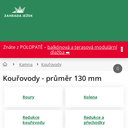
Přejít
na
CZK
obsah
Znáte z POLOPATĚ –
balkónová a terasová modulární
dlažba ➡️
Kamna
Kouřovody
Kouřovody - průměr 130 mm
Roury
Kolena
Redukce
Redukce a
kouřovodu
přechodky