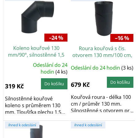
ý
p
i
s
p
r
–24 %
–16 %
o
Koleno kouřové 130
Roura kouřová s čis.
d
mm/90°, silnostěnné 1,5
otvorem 130 mm/100 cm,
u
mm, černé
silnostěnné 1,5 mm, černá
k
Odeslání do 24
Odeslání do 24 hodin
(3 ks)
Průměrné
t
hodnocení
hodin
(4 ks)
produktu
ů
je
Do košíku
5,0
679 Kč
Do košíku
319 Kč
z
5
hvězdiček.
Kouřová roura - délka 100
Silnostěnné kouřové
cm / průměr 130 mm.
koleno s průměrem 130
Silnostěnné s otvorem pro
mm. Tloušťka plechu 1,5
čištění,...
mm, úhel 90°, černá...
ihned k odeslání
ihned k odeslání