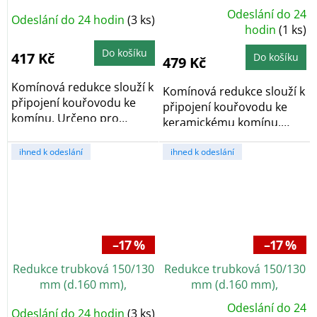
silnostěnné 1,5 mm, černá
1,5 mm, s těs. šňůrou,
Odeslání do 24
Odeslání do 24 hodin
(3 ks)
Průměrné
černá
hodnocení
hodin
(1 ks)
produktu
je
Do košíku
5,0
417 Kč
Do košíku
479 Kč
z
5
hvězdiček.
Komínová redukce slouží k
Komínová redukce slouží k
připojení kouřovodu ke
připojení kouřovodu ke
komínu. Určeno pro
keramickému komínu.
nasazení na...
Určeno pro...
ihned k odeslání
ihned k odeslání
–17 %
–17 %
Redukce trubková 150/130
Redukce trubková 150/130
mm (d.160 mm),
mm (d.160 mm),
silnostěnná 2 mm, černá
silnostěnné 1,5 mm, černá
Odeslání do 24
Odeslání do 24 hodin
(3 ks)
Průměrné