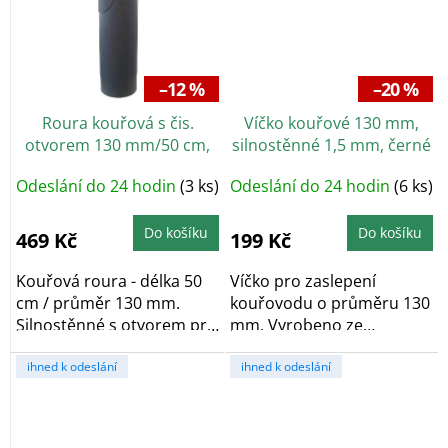
–12 %
–20 %
Roura kouřová s čis.
Víčko kouřové 130 mm,
otvorem 130 mm/50 cm,
silnostěnné 1,5 mm, černé
silnostěnné 1,5 mm, černá
Odeslání do 24 hodin
(3 ks)
Odeslání do 24 hodin
(6 ks)
Do košíku
Do košíku
469 Kč
199 Kč
Kouřová roura - délka 50
Víčko pro zaslepení
cm / průměr 130 mm.
kouřovodu o průměru 130
Silnostěnné s otvorem pro
mm. Vyrobeno ze
čištění,...
silnostěnného plechu o...
ihned k odeslání
ihned k odeslání