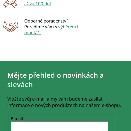
u
až za 100 dní
Odborné poradenství.
Poradíme vám s
výběrem
i
montáží
.
Z
á
Mějte přehled o novinkách a
p
a
slevách
t
í
Vložte svůj e-mail a my vám budeme zasílat
informace o nových produktech na našem e-shopu.
E-mail