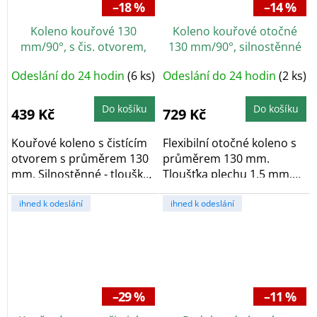
–18 %
–14 %
Koleno kouřové 130
Koleno kouřové otočné
mm/90°, s čis. otvorem,
130 mm/90°, silnostěnné
silnostěnné 1,5 mm, černé
1,5 mm, černé
Odeslání do 24 hodin
(6 ks)
Odeslání do 24 hodin
(2 ks)
Do košíku
Do košíku
439 Kč
729 Kč
Kouřové koleno s čistícím
Flexibilní otočné koleno s
otvorem s průměrem 130
průměrem 130 mm.
mm. Silnostěnné - tlouška
Tloušťka plechu 1,5 mm,
plechu 1,5...
úhel 90°, černá...
ihned k odeslání
ihned k odeslání
–29 %
–11 %