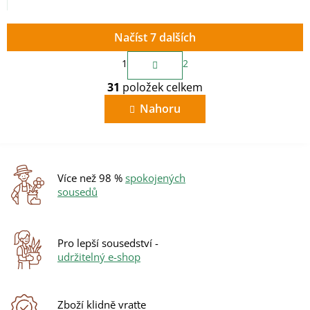
mm na 150 mm. Se...
mm, úhel 45°, černá...
Načíst 7 dalších
S
1
2
t
O
r
31
položek celkem
v
á
n
l
Nahoru
k
á
o
d
v
a
á
c
n
í
í
Více než 98 %
spokojených
p
sousedů
r
v
k
y
Pro lepší sousedství -
v
udržitelný e-shop
ý
p
i
s
Zboží klidně vraťte