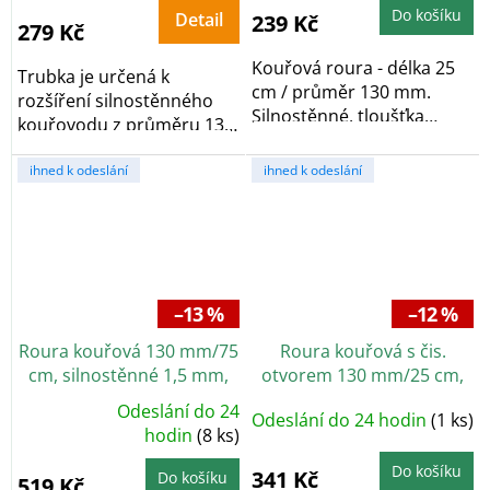
5,0
5,0
Do košíku
Detail
239 Kč
z
z
279 Kč
5
5
hvězdiček.
hvězdiček.
Kouřová roura - délka 25
Trubka je určená k
cm / průměr 130 mm.
rozšíření silnostěnného
Silnostěnné, tloušťka
kouřovodu z průměru 130
plechu 1,5 mm, černá...
mm na 160 mm. Délka...
ihned k odeslání
ihned k odeslání
–13 %
–12 %
Roura kouřová 130 mm/75
Roura kouřová s čis.
cm, silnostěnné 1,5 mm,
otvorem 130 mm/25 cm,
černá
silnostěnné 1,5 mm, černá
Odeslání do 24
Odeslání do 24 hodin
(1 ks)
Průměrné
hodnocení
hodin
(8 ks)
produktu
je
Do košíku
5,0
341 Kč
Do košíku
519 Kč
z