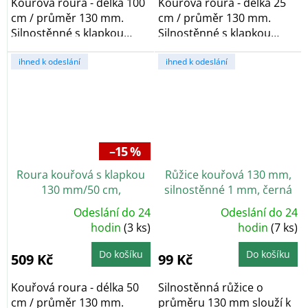
Kouřová roura - délka 100
Kouřová roura - délka 25
cm / průměr 130 mm.
cm / průměr 130 mm.
Silnostěnné s klapkou
Silnostěnné s klapkou
určenou pro...
určenou pro regulaci...
ihned k odeslání
ihned k odeslání
–15 %
Roura kouřová s klapkou
Růžice kouřová 130 mm,
130 mm/50 cm,
silnostěnné 1 mm, černá
silnostěnné 1,5 mm, černá
Odeslání do 24
Odeslání do 24
Průměrné
Průměrné
hodnocení
hodin
(3 ks)
hodnocení
hodin
(7 ks)
produktu
produktu
je
je
5,0
5,0
Do košíku
Do košíku
509 Kč
99 Kč
z
z
5
5
hvězdiček.
hvězdiček.
Kouřová roura - délka 50
Silnostěnná růžice o
cm / průměr 130 mm.
průměru 130 mm slouží k