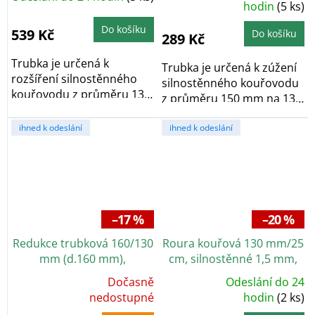
hodnocení
hodin
(5 ks)
produktu
je
Do košíku
5,0
539 Kč
Do košíku
289 Kč
z
5
hvězdiček.
Trubka je určená k
Trubka je určená k zúžení
rozšíření silnostěnného
silnostěnného kouřovodu
kouřovodu z průměru 130
z průměru 150 mm na 130
mm na 150 mm. Délka...
mm. Délka 16...
ihned k odeslání
ihned k odeslání
–17 %
–20 %
Redukce trubková 160/130
Roura kouřová 130 mm/25
mm (d.160 mm),
cm, silnostěnné 1,5 mm,
silnostěnné 1,5 mm, černá
černá
Dočasně
Odeslání do 24
Průměrné
Průměrné
hodnocení
nedostupné
hodnocení
hodin
(2 ks)
produktu
produktu
je
je