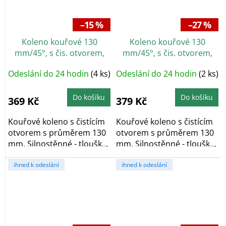
–15 %
–27 %
Koleno kouřové 130
Koleno kouřové 130
mm/45°, s čis. otvorem,
mm/45°, s čis. otvorem,
silnostěnné 1,5 mm, černé
silnostěnné 2 mm, černé
Odeslání do 24 hodin
(4 ks)
Odeslání do 24 hodin
(2 ks)
Do košíku
Do košíku
369 Kč
379 Kč
Kouřové koleno s čistícím
Kouřové koleno s čistícím
otvorem s průměrem 130
otvorem s průměrem 130
mm. Silnostěnné - tlouška
mm. Silnostěnné - tlouška
plechu 1,5...
plechu 2 mm,...
ihned k odeslání
ihned k odeslání