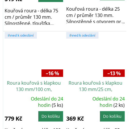
5
hvězdiček.
Kouřová roura - délka 25
Kouřová roura - délka 75
cm / průměr 130 mm.
cm / průměr 130 mm.
Silnostěnné s otvorem pro
Silnostěnné, tloušťka
čištění,...
plechu 1,5 mm, černá...
ihned k odeslání
ihned k odeslání
–16 %
–13 %
Roura kouřová s klapkou
Roura kouřová s klapkou
130 mm/100 cm,
130 mm/25 cm,
silnostěnné 1,5 mm, černá
silnostěnné 1,5 mm, černá
Odeslání do 24
Odeslání do 24
Průměrné
Průměrné
hodnocení
hodin
(5 ks)
hodnocení
hodin
(2 ks)
produktu
produktu
je
je
5,0
5,0
Do košíku
Do košíku
779 Kč
369 Kč
z
z
5
5
hvězdiček.
hvězdiček.