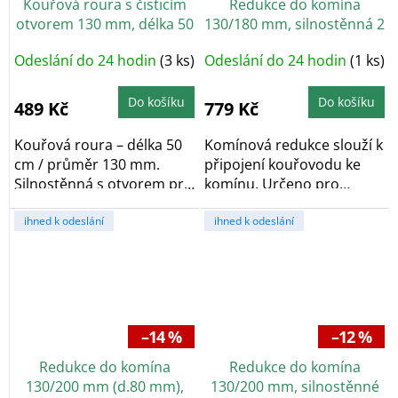
Kouřová roura s čisticím
Redukce do komína
otvorem 130 mm, délka 50
130/180 mm, silnostěnná 2
cm, tloušťka 2 mm, černá
mm, černá
Odeslání do 24 hodin
(3 ks)
Odeslání do 24 hodin
(1 ks)
Do košíku
Do košíku
489 Kč
779 Kč
Kouřová roura – délka 50
Komínová redukce slouží k
cm / průměr 130 mm.
připojení kouřovodu ke
Silnostěnná s otvorem pro
komínu. Určeno pro
čištění,...
nasazení na...
ihned k odeslání
ihned k odeslání
–14 %
–12 %
Redukce do komína
Redukce do komína
130/200 mm (d.80 mm),
130/200 mm, silnostěnné