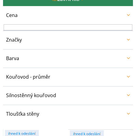
o
d
u
Cena
k
t
ů
Značky
Barva
Kouřovod - průměr
Silnostěnný kouřovod
Tloušťka stěny
V
ihned k odeslání
ihned k odeslání