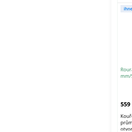
ihn
Rour
mm/5
čern
559
Kouřo
prům
otvor