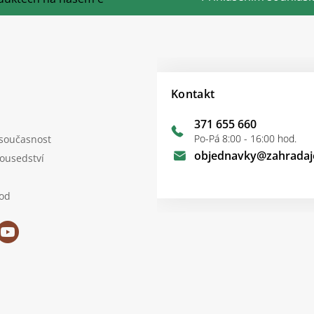
Kontakt
371 655 660
Po-Pá 8:00 - 16:00 hod.
 současnost
objednavky
@
zahradaj
sousedství
od