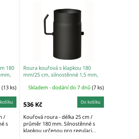
em 180
Roura kouřová s klapkou 180
5 mm,
mm/25 cm, silnostěnné 1,5 mm,
černá
ů
(13 ks)
Skladem - dodání do 7 dnů
(7 ks)
košíku
Do košíku
536 Kč
m /
Kouřová roura - délka 25 cm /
né s
průměr 180 mm. Silnostěnné s
klapkou určenou pro regulaci...