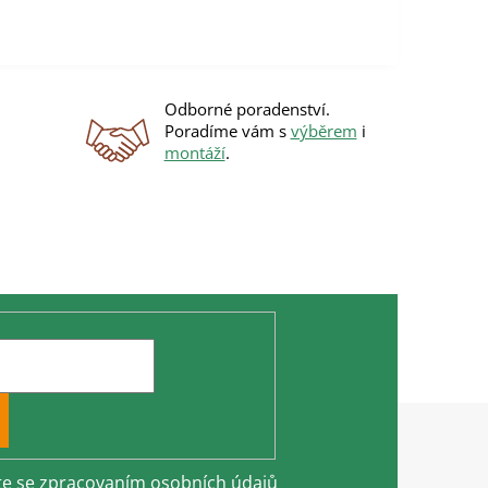
Odborné poradenství.
Poradíme vám s
výběrem
i
montáží
.
te se
zpracovaním osobních údajů