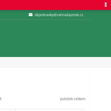
objednavky@zahradajezek.cz
položek celkem
ě