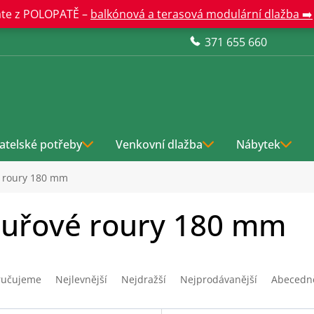
te z POLOPATĚ –
balkónová a terasová modulární dlažba ➡️
371 655 660
atelské potřeby
Venkovní dlažba
Nábytek
 roury 180 mm
uřové roury 180 mm
ručujeme
Nejlevnější
Nejdražší
Nejprodávanější
Abecedn