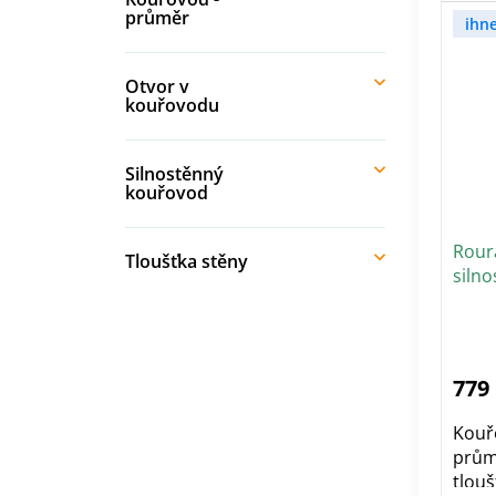
průměr
ihn
Otvor v
kouřovodu
Silnostěnný
kouřovod
Rour
Tloušťka stěny
siln
Pr
ho
pr
je
5,0
779
z
5
hvě
Kouřo
prům
tlouš