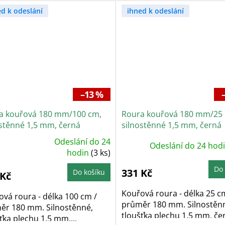
ed k odeslání
ihned k odeslání
–13 %
a kouřová 180 mm/100 cm,
Roura kouřová 180 mm/25
ostěnné 1,5 mm, černá
silnostěnné 1,5 mm, černá
Odeslání do 24
Odeslání do 24 hod
ůměrné
dnocení
hodin
(3 ks)
oduktu
Do 
331 Kč
Do košíku
 Kč
zdiček.
Kouřová roura - délka 25 c
vá roura - délka 100 cm /
průměr 180 mm. Silnostěn
ěr 180 mm. Silnostěnné,
tloušťka plechu 1,5 mm, čer
ťka plechu 1,5 mm,...