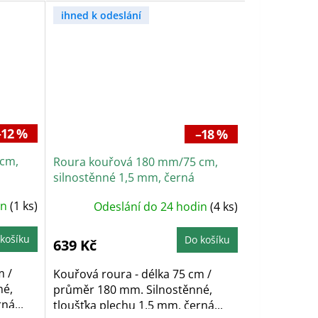
ihned k odeslání
–12 %
–18 %
 cm,
Roura kouřová 180 mm/75 cm,
silnostěnné 1,5 mm, černá
in
(1 ks)
Odeslání do 24 hodin
(4 ks)
košíku
Do košíku
639 Kč
m /
Kouřová roura - délka 75 cm /
né,
průměr 180 mm. Silnostěnné,
ná...
tloušťka plechu 1,5 mm, černá...