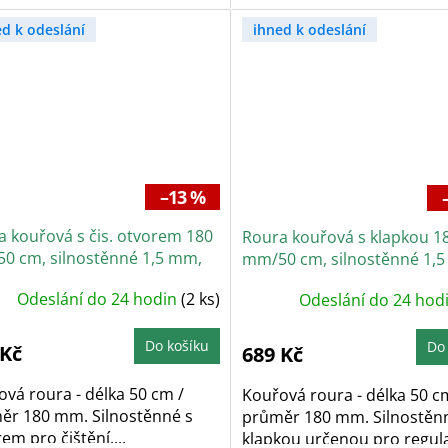
ed k odeslání
ihned k odeslání
–13 %
a kouřová s čis. otvorem 180
Roura kouřová s klapkou 1
0 cm, silnostěnné 1,5 mm,
mm/50 cm, silnostěnné 1,
á
černá
Odeslání do 24 hodin
(2 ks)
Odeslání do 24 hod
Do košíku
Do
 Kč
689 Kč
vá roura - délka 50 cm /
Kouřová roura - délka 50 c
ěr 180 mm. Silnostěnné s
průměr 180 mm. Silnostěn
em pro čištění,...
klapkou určenou pro regulac