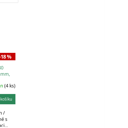
–18 %
80
5 mm,
in
(4 ks)
 košíku
m /
né s
i...