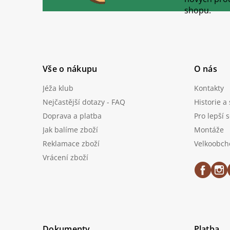
t
shopu.
í
Vše o nákupu
O nás
Jéža klub
Kontakty
Nejčastější dotazy - FAQ
Historie a
Doprava a platba
Pro lepší 
Jak balíme zboží
Montáže
Reklamace zboží
Velkoobch
Vrácení zboží
Dokumenty
Platba