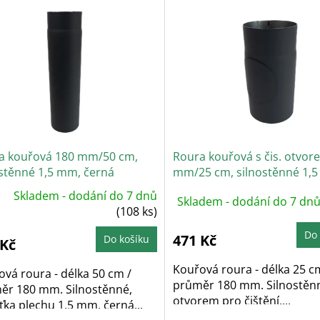
a kouřová 180 mm/50 cm,
Roura kouřová s čis. otvor
ostěnné 1,5 mm, černá
mm/25 cm, silnostěnné 1,
černá
Skladem - dodání do 7 dnů
Skladem - dodání do 7 dn
(108 ks)
Do 
471 Kč
Do košíku
 Kč
Kouřová roura - délka 25 c
vá roura - délka 50 cm /
průměr 180 mm. Silnostěn
ěr 180 mm. Silnostěnné,
otvorem pro čištění,...
ťka plechu 1,5 mm, černá...