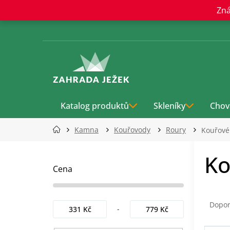
Přejít
Zná
na
obsah
Katalog produktů
Skleníky
Chov
Kamna
Kouřovody
Roury
Kouřové
P
Ko
o
s
Cena
t
r
Ř
a
a
Dopo
331
Kč
779
Kč
n
z
n
e