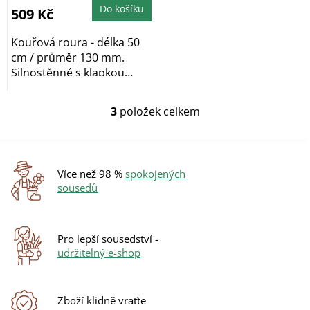
5,0
Do košíku
509 Kč
z
5
hvězdiček.
Kouřová roura - délka 50
cm / průměr 130 mm.
Silnostěnné s klapkou
určenou pro regulaci...
3
položek celkem
O
v
l
á
d
Více než 98 %
spokojených
a
sousedů
c
í
p
r
Pro lepší sousedství -
v
udržitelný e-shop
k
y
v
ý
Zboží klidně vraťte