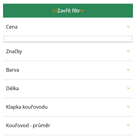
p
r
Zavřít filtr
o
d
u
Cena
k
t
ů
Značky
Barva
Délka
Klapka kouřovodu
Kouřovod - průměr