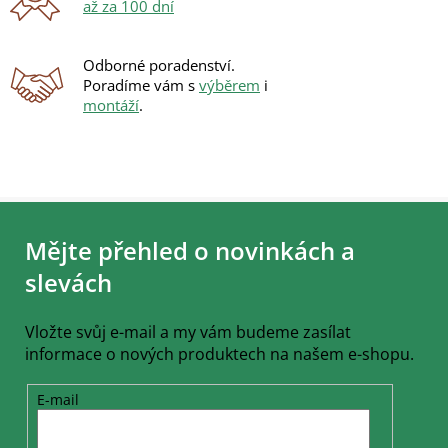
p
až za 100 dní
i
s
u
Odborné poradenství.
Poradíme vám s
výběrem
i
montáží
.
Z
á
Mějte přehled o novinkách a
p
a
slevách
t
í
Vložte svůj e-mail a my vám budeme zasílat
informace o nových produktech na našem e-shopu.
E-mail