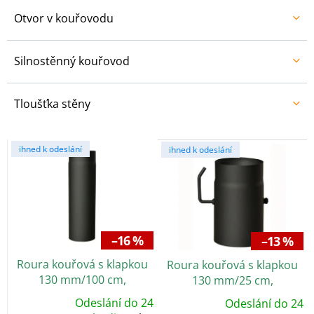
Otvor v kouřovodu
Silnostěnný kouřovod
Tloušťka stěny
V
ihned k odeslání
ihned k odeslání
ý
p
i
s
p
r
–16 %
–13 %
o
Roura kouřová s klapkou
Roura kouřová s klapkou
d
130 mm/100 cm,
130 mm/25 cm,
u
silnostěnné 1,5 mm, černá
silnostěnné 1,5 mm, černá
k
Odeslání do 24
Odeslání do 24
Průměrné
Průměrné