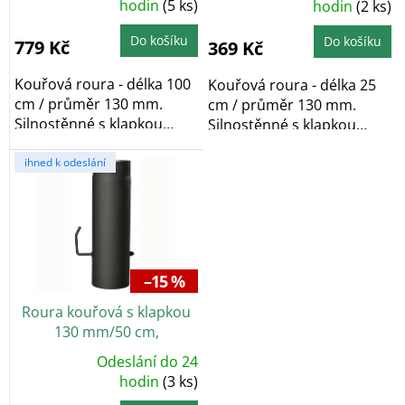
t
hodnocení
hodin
(5 ks)
hodnocení
hodin
(2 ks)
produktu
produktu
ů
je
je
5,0
5,0
Do košíku
Do košíku
779 Kč
369 Kč
z
z
5
5
hvězdiček.
hvězdiček.
Kouřová roura - délka 100
Kouřová roura - délka 25
cm / průměr 130 mm.
cm / průměr 130 mm.
Silnostěnné s klapkou
Silnostěnné s klapkou
určenou pro...
určenou pro regulaci...
ihned k odeslání
–15 %
Roura kouřová s klapkou
130 mm/50 cm,
silnostěnné 1,5 mm, černá
Odeslání do 24
Průměrné
hodnocení
hodin
(3 ks)
produktu
je