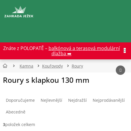
Přejít
na
CZK
obsah
Znáte z POLOPATĚ –
balkónová a terasová modulární
dlažba ➡️
Kamna
Kouřovody
Roury
Roury s klapkou 130 mm
Ř
a
Doporučujeme
Nejlevnější
Nejdražší
Nejprodávanější
z
e
Abecedně
n
í
3
položek celkem