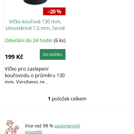
p
r
–20 %
o
Víčko kouřové 130 mm,
d
silnostěnné 1,5 mm, černé
u
k
Odeslání do 24 hodin
(6 ks)
t
ů
Do košíku
199 Kč
Víčko pro zaslepení
kouřovodu o průměru 130
mm. Vyrobeno ze
silnostěnného plechu o...
1
položek celkem
O
v
l
á
d
Více než 98 %
spokojených
a
sousedů