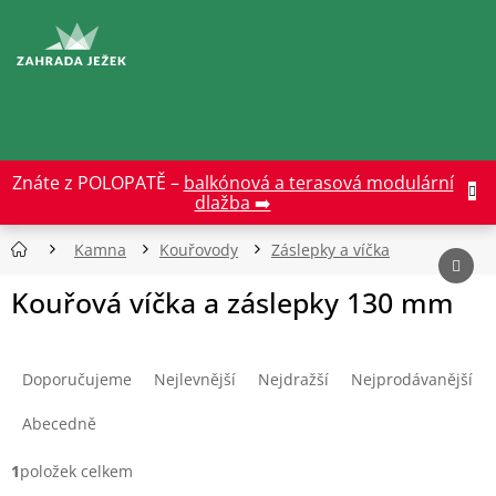
Přejít
na
CZK
obsah
Znáte z POLOPATĚ –
balkónová a terasová modulární
dlažba ➡️
Kamna
Kouřovody
Záslepky a víčka
Kouřová víčka a záslepky 130 mm
Ř
a
Doporučujeme
Nejlevnější
Nejdražší
Nejprodávanější
z
e
Abecedně
n
í
1
položek celkem