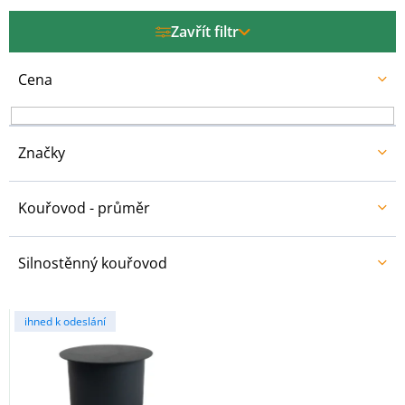
p
r
Zavřít filtr
o
d
u
Cena
k
t
ů
Značky
Kouřovod - průměr
Silnostěnný kouřovod
V
ihned k odeslání
ý
p
i
s