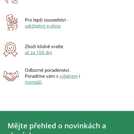
c
í
p
r
Pro lepší sousedství -
v
udržitelný e-shop
k
y
v
ý
Zboží klidně vraťte
p
až za 100 dní
i
s
u
Odborné poradenství.
Poradíme vám s
výběrem
i
montáží
.
Z
á
Mějte přehled o novinkách a
p
a