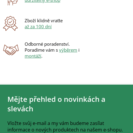
k
y
v
ý
Zboží klidně vraťte
p
až za 100 dní
i
s
u
Odborné poradenství.
Poradíme vám s
výběrem
i
montáží
.
Z
á
Mějte přehled o novinkách a
p
a
slevách
t
í
Vložte svůj e-mail a my vám budeme zasílat
informace o nových produktech na našem e-shopu.