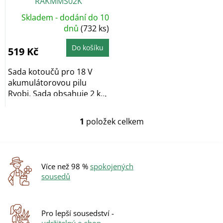
RAKMMS02K
u
k
Skladem - dodání do 10
t
dnů
(732 ks)
ů
Do košíku
519 Kč
Sada kotoučů pro 18 V
akumulátorovou pilu
Ryobi. Sada obsahuje 2 ks
kotoučů pro pilu do...
1
položek celkem
O
v
l
á
d
Více než 98 %
spokojených
a
sousedů
c
í
p
r
Pro lepší sousedství -
v
udržitelný e-shop