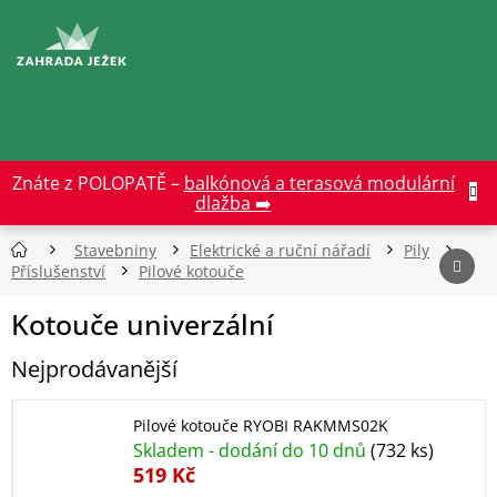
Přejít
na
CZK
obsah
Znáte z POLOPATĚ –
balkónová a terasová modulární
dlažba ➡️
Stavebniny
Elektrické a ruční nářadí
Pily
Příslušenství
Pilové kotouče
Kotouče univerzální
Nejprodávanější
Pilové kotouče RYOBI RAKMMS02K
Skladem - dodání do 10 dnů
(732 ks)
519 Kč