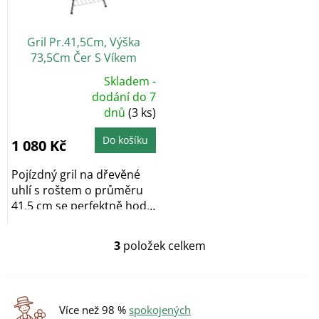
Gril Pr.41,5Cm, Výška
73,5Cm Čer S Víkem
Skladem -
Průměrné
dodání do 7
hodnocení
dnů
(3 ks)
produktu
je
5,0
z
Do košíku
1 080 Kč
5
hvězdiček.
Pojízdný gril na dřevěné
uhlí s roštem o průměru
41,5 cm se perfektně hodí
na domácí...
3
položek celkem
O
v
l
á
d
Více než 98 %
spokojených
a