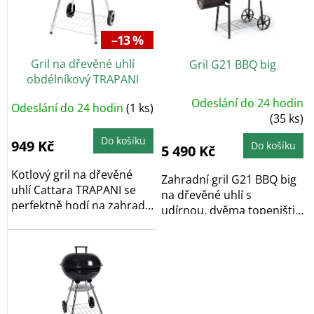
s
p
r
–13 %
o
Gril na dřevěné uhlí
Gril G21 BBQ big
d
obdélníkový TRAPANI
u
46cm
k
Odeslání do 24 hodin
Odeslání do 24 hodin
(1 ks)
t
(35 ks)
ů
Do košíku
949 Kč
Do košíku
5 490 Kč
Kotlový gril na dřevěné
Zahradní gril G21 BBQ big
uhlí Cattara TRAPANI se
na dřevěné uhlí s
perfektně hodí na zahrady,
udírnou, dvěma topeništi
či terasy. S...
a grilovacími...