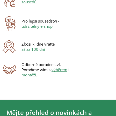
sousedů
c
í
p
r
Pro lepší sousedství -
v
udržitelný e-shop
k
y
v
ý
Zboží klidně vraťte
p
až za 100 dní
i
s
u
Odborné poradenství.
Poradíme vám s
výběrem
i
montáží
.
Z
á
Mějte přehled o novinkách a
p