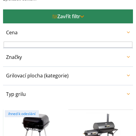
p
r
Zavřít filtr
o
d
u
Cena
k
t
ů
Značky
Grilovací plocha (kategorie)
Typ grilu
V
ihned k odeslání
ý
p
i