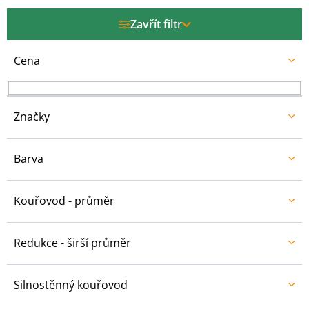
p
r
Zavřít filtr
o
d
u
Cena
k
t
ů
Značky
Barva
Kouřovod - průměr
Redukce - širší průměr
Silnostěnný kouřovod