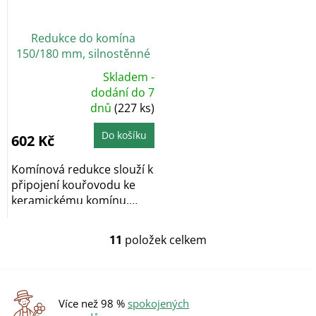
Redukce do komína
150/180 mm, silnostěnné
1,5 mm, s těs. šňůrou,
Skladem -
černá
Průměrné
dodání do 7
hodnocení
dnů
(227 ks)
produktu
je
5,0
z
Do košíku
602 Kč
5
hvězdiček.
Komínová redukce slouží k
připojení kouřovodu ke
keramickému komínu.
Určeno pro...
11
položek celkem
O
v
l
á
d
Více než 98 %
spokojených
a