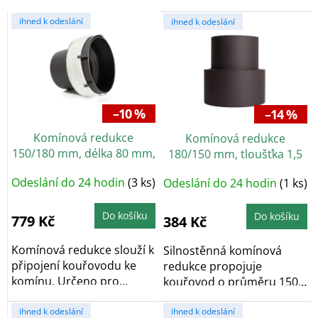
V
ihned k odeslání
ihned k odeslání
ý
p
i
s
p
r
–10 %
–14 %
o
Komínová redukce
Komínová redukce
d
150/180 mm, délka 80 mm,
180/150 mm, tloušťka 1,5
u
tloušťka 2 mm, černá
mm
k
Odeslání do 24 hodin
(3 ks)
Odeslání do 24 hodin
(1 ks)
t
ů
Do košíku
Do košíku
779 Kč
384 Kč
Komínová redukce slouží k
Silnostěnná komínová
připojení kouřovodu ke
redukce propojuje
komínu. Určeno pro
kouřovod o průměru 150
nasazení na...
mm s hrdlem 180 mm. Je...
ihned k odeslání
ihned k odeslání