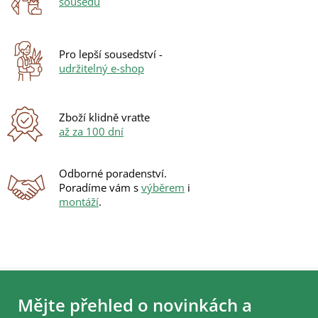
sousedů
c
í
p
r
Pro lepší sousedství -
v
udržitelný e-shop
k
y
v
ý
Zboží klidně vraťte
p
až za 100 dní
i
s
u
Odborné poradenství.
Poradíme vám s
výběrem
i
montáží
.
Z
á
Mějte přehled o novinkách a
p