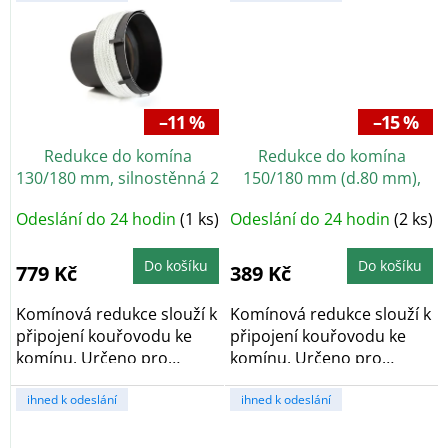
–11 %
–15 %
Redukce do komína
Redukce do komína
130/180 mm, silnostěnná 2
150/180 mm (d.80 mm),
mm, černá
silnostěnné 1,5 mm, černá
Odeslání do 24 hodin
(1 ks)
Odeslání do 24 hodin
(2 ks)
Do košíku
Do košíku
779 Kč
389 Kč
Komínová redukce slouží k
Komínová redukce slouží k
připojení kouřovodu ke
připojení kouřovodu ke
komínu. Určeno pro
komínu. Určeno pro
nasazení na...
nasazení na...
ihned k odeslání
ihned k odeslání