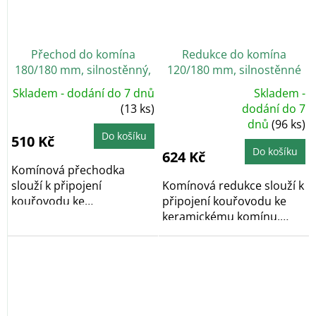
Přechod do komína
Redukce do komína
180/180 mm, silnostěnný,
120/180 mm, silnostěnné
s těs. šňůrou, černá
1,5 mm, s těs. šňůrou,
Skladem - dodání do 7 dnů
Skladem -
černá
Průměrné
(13 ks)
dodání do 7
hodnocení
dnů
(96 ks)
produktu
je
Do košíku
510 Kč
5,0
z
Do košíku
624 Kč
5
hvězdiček.
Komínová přechodka
slouží k připojení
Komínová redukce slouží k
kouřovodu ke
připojení kouřovodu ke
keramickému komínu.
keramickému komínu.
Určeno pro...
Určeno pro...