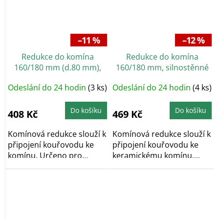
–11 %
–12 %
Redukce do komína
Redukce do komína
160/180 mm (d.80 mm),
160/180 mm, silnostěnné
silnostěnné 1,5 mm, černá
1,5 mm, s těs. šňůrou,
Odeslání do 24 hodin
(3 ks)
Odeslání do 24 hodin
(4 ks)
černá
Do košíku
Do košíku
408 Kč
469 Kč
Komínová redukce slouží k
Komínová redukce slouží k
připojení kouřovodu ke
připojení kouřovodu ke
komínu. Určeno pro
keramickému komínu.
nasazení na...
Určeno pro...