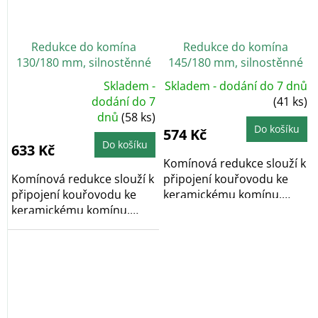
Redukce do komína
Redukce do komína
130/180 mm, silnostěnné
145/180 mm, silnostěnné
1,5 mm, s těs. šňůrou,
1,5 mm, s těs. šňůrou,
Skladem -
Skladem - dodání do 7 dnů
černá
černá
Průměrné
dodání do 7
(41 ks)
hodnocení
dnů
(58 ks)
produktu
je
Do košíku
574 Kč
4,5
z
Do košíku
633 Kč
5
hvězdiček.
Komínová redukce slouží k
Komínová redukce slouží k
připojení kouřovodu ke
připojení kouřovodu ke
keramickému komínu.
keramickému komínu.
Určeno pro...
Určeno pro...