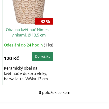
–32 %
Obal na květináč Nimes s
vlnkami, Ø 13,5 cm
Odeslání do 24 hodin
(1 ks)
Do košíku
120 Kč
Keramický obal na
květináč v dekoru vlnky,
barva latte. Výška 13 cm,
průměr 13,5 cm.
3
položek celkem
O
v
l
á