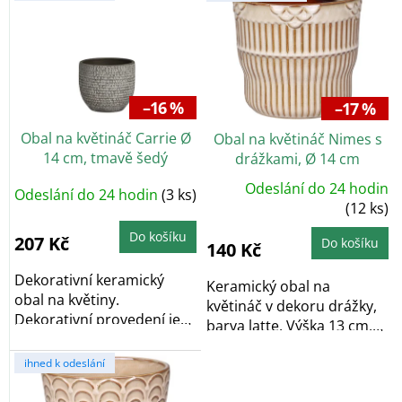
ý
p
i
s
p
r
–16 %
–17 %
o
Obal na květináč Carrie Ø
Obal na květináč Nimes s
d
14 cm, tmavě šedý
drážkami, Ø 14 cm
u
k
Odeslání do 24 hodin
Odeslání do 24 hodin
(3 ks)
t
(12 ks)
ů
Do košíku
207 Kč
Do košíku
140 Kč
Dekorativní keramický
Keramický obal na
obal na květiny.
květináč v dekoru drážky,
Dekorativní provedení je
barva latte. Výška 13 cm,
určeno pro vložení...
průměr 14 cm.
ihned k odeslání