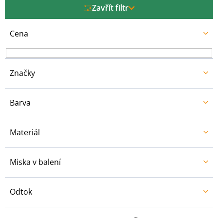
r
Zavřít filtr
o
d
u
Cena
k
t
ů
Značky
Barva
Materiál
Miska v balení
Odtok