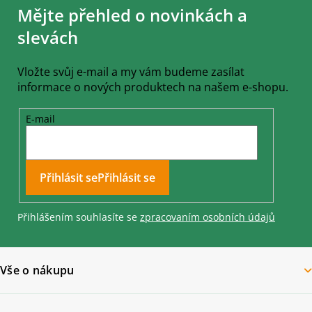
Mějte přehled o novinkách a
p
a
slevách
t
í
Vložte svůj e-mail a my vám budeme zasílat
informace o nových produktech na našem e-shopu.
E-mail
Přihlásit se
Přihlášením souhlasíte se
zpracovaním osobních údajů
Vše o nákupu