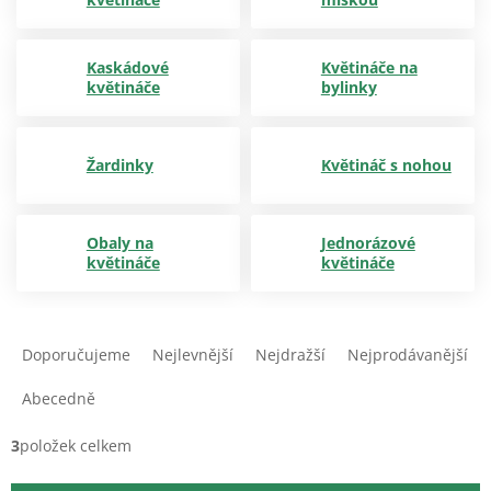
Kaskádové
Květináče na
květináče
bylinky
Žardinky
Květináč s nohou
Obaly na
Jednorázové
květináče
květináče
Ř
a
Doporučujeme
Nejlevnější
Nejdražší
Nejprodávanější
z
e
Abecedně
n
í
3
položek celkem
p