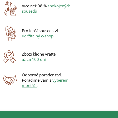
d
Více než 98 %
spokojených
a
sousedů
c
í
p
r
Pro lepší sousedství -
v
udržitelný e-shop
k
y
v
ý
Zboží klidně vraťte
p
až za 100 dní
i
s
u
Odborné poradenství.
Poradíme vám s
výběrem
i
montáží
.
Z
á