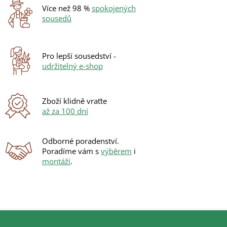
Více než 98 %
spokojených
sousedů
Pro lepší sousedství -
udržitelný e-shop
Zboží klidně vraťte
až za 100 dní
Odborné poradenství.
Poradíme vám s
výběrem
i
montáží
.
Z
á