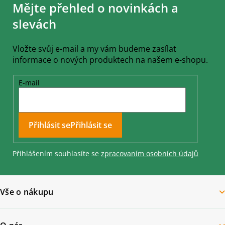
Mějte přehled o novinkách a
p
a
slevách
t
í
Vložte svůj e-mail a my vám budeme zasílat
informace o nových produktech na našem e-shopu.
E-mail
Přihlásit se
Přihlášením souhlasíte se
zpracovaním osobních údajů
Vše o nákupu