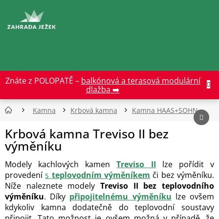
Přejít
na
CZK
obsah
Znáte z POLOPATĚ –
balkónová a terasová modulární
dlažba ➡️
Kamna
Krbová kamna
Kamna HAAS+SOHN
Krbová kamna Treviso II bez
výměníku
Modely kachlových kamen
Treviso II
lze pořídit v
provedení
s
teplovodním výměníkem
či bez výměníku.
Níže naleznete modely
Treviso II bez teplovodního
výměníku
. Díky
připojitelnému výměníku
lze ovšem
kdykoliv kamna dodatečně do teplovodní soustavy
připojit. Tato možnost je ovšem možná v případě, že