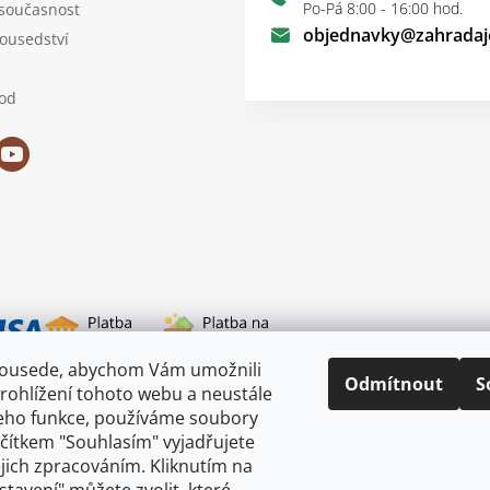
Po-Pá 8:00 - 16:00 hod.
 současnost
objednavky
@
zahradaj
sousedství
od
sousede, abychom Vám umožnili
i dopravy
Odmítnout
S
rohlížení tohoto webu a neustále
jeho funkce, používáme soubory
ačítkem "Souhlasím" vyjadřujete
ejich zpracováním. Kliknutím na