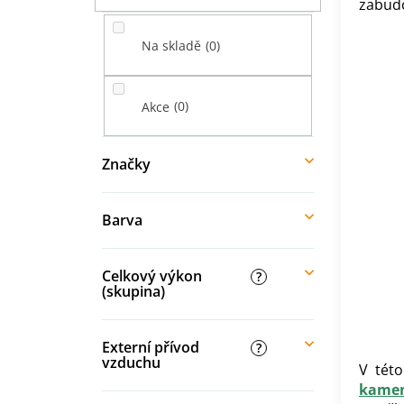
zabud
í
p
0
Na skladě
a
n
e
0
Akce
l
Značky
Barva
Celkový výkon
?
(skupina)
Externí přívod
?
vzduchu
V této
kame