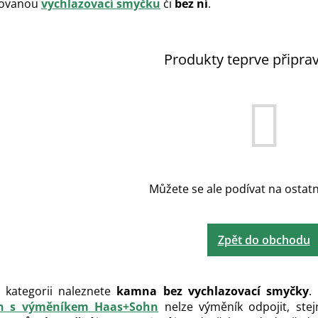
ovanou
vychlazovací smyčku
či
bez ní
.
Produkty teprve připra
Můžete se ale podívat na ostatn
Zpět do obchodu
 kategorii naleznete
kamna bez vychlazovací smyčky
.
n s výměníkem Haas+Sohn
nelze výměník odpojit, stej