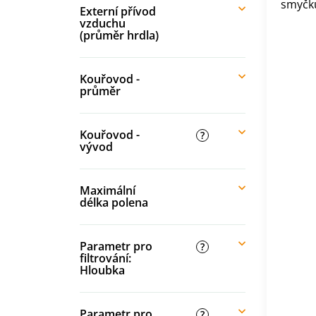
smyčk
Externí přívod
vzduchu
(průměr hrdla)
Kouřovod -
průměr
Kouřovod -
?
vývod
Maximální
délka polena
Parametr pro
?
filtrování:
Hloubka
Parametr pro
?