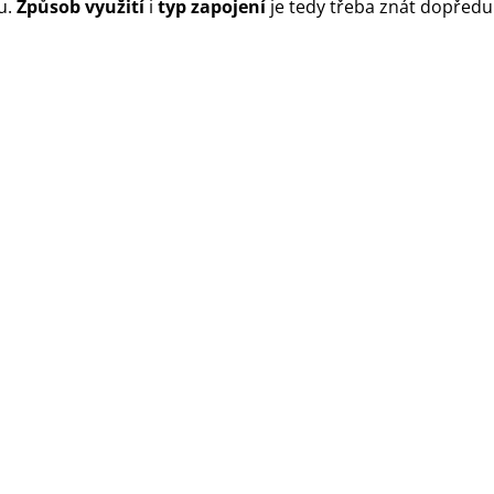
u.
Způsob využití
i
typ zapojení
je tedy třeba znát dopředu 