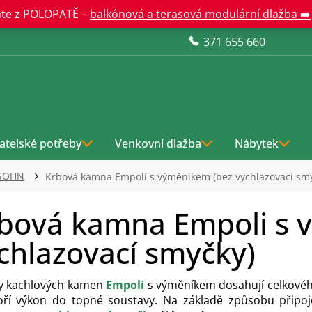
te z POLOPATĚ –
balkónová a terasová modulární dlažba ➡️
371 655 660
atelské potřeby
Venkovní dlažba
Nábytek
SOHN
Krbová kamna Empoli s výměníkem (bez vychlazovací sm
bová kamna Empoli s 
chlazovací smyčky)
y kachlových kamen
Empoli
s výměníkem dosahují celkové
ří výkon do topné soustavy. Na základě způsobu připoje