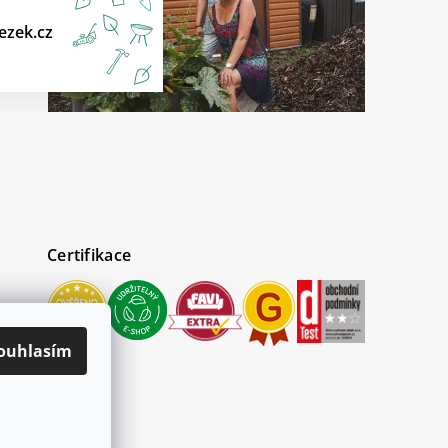
ezek.cz
Certifikace
ouhlasím