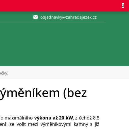
objednavky@zahradajezek.cz
yčky)
výměníkem (bez
ho maximálního
výkonu až 20 kW
, z čehož 8,8
ní lze volit mezi výměníkovými kamny s již