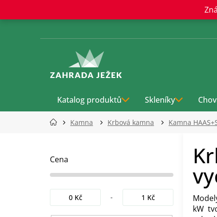
Přejít
Zná
na
obsah
Katalog produktů
Skleníky
Chov
Kamna
Krbová kamna
Kamna HAAS+
P
Kr
o
s
Cena
vy
t
r
a
0
Kč
1
Kč
Model
n
kW tvo
n