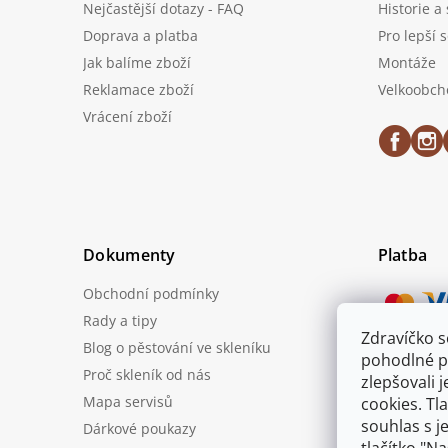
Nejčastější dotazy - FAQ
Historie a
Doprava a platba
Pro lepší 
Jak balíme zboží
Montáže
Reklamace zboží
Velkoobch
Vrácení zboží
Dokumenty
Platba
Obchodní podmínky
Rady a tipy
Zdravíčko 
Blog o pěstování ve skleníku
Možnost
pohodlné p
Proč skleník od nás
zlepšovali 
Mapa servisů
cookies. Tl
souhlas s j
Dárkové poukazy