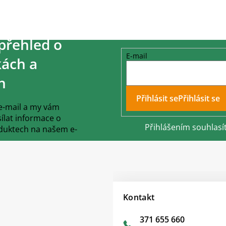
přehled o
E-mail
ách a
h
Přihlásit se
 e-mail a my vám
lat informace o
Přihlášením souhlasí
duktech na našem e-
Kontakt
371 655 660