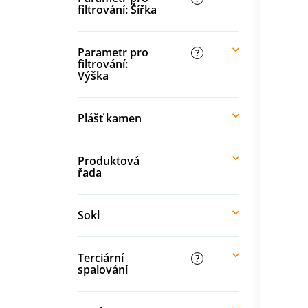
filtrování: Šířka
Parametr pro
?
filtrování:
Výška
Plášť kamen
Produktová
řada
Sokl
Terciární
?
spalování