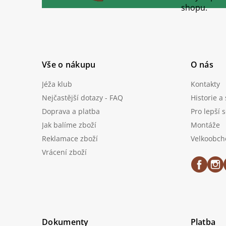
t
shopu.
í
Vše o nákupu
O nás
Jéža klub
Kontakty
Nejčastější dotazy - FAQ
Historie a
Doprava a platba
Pro lepší 
Jak balíme zboží
Montáže
Reklamace zboží
Velkoobch
Vrácení zboží
Dokumenty
Platba