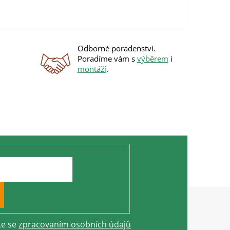
Odborné poradenství.
Poradíme vám s
výběrem
i
montáží
.
te se
zpracovaním osobních údajů