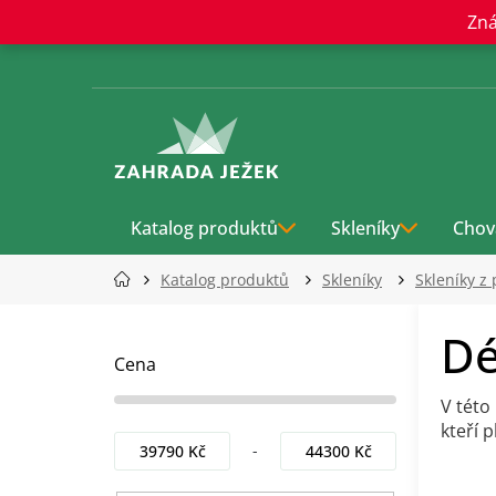
Přejít
Zná
na
obsah
Katalog produktů
Skleníky
Chov
Katalog produktů
Skleníky
Skleníky z
P
Dé
o
s
Cena
t
V této
r
kteří 
a
39790
Kč
44300
Kč
n
Ř
n