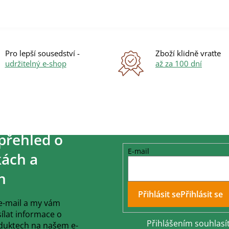
Pro lepší sousedství -
Zboží klidně vraťte
udržitelný e-shop
až za 100 dní
přehled o
E-mail
ách a
h
Přihlásit se
 e-mail a my vám
lat informace o
Přihlášením souhlasí
duktech na našem e-