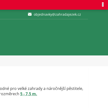
objednavky@zahradajezek.cz
hodné pro velké zahrady a náročnější pěstitele,
 v rozměrech
5 - 7,5 m.