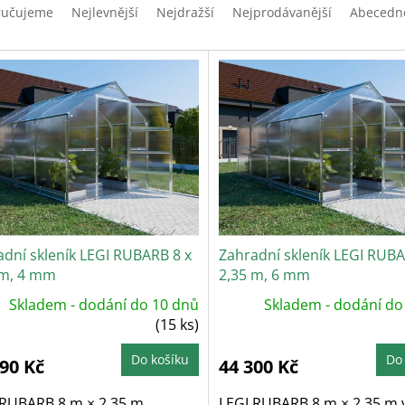
ručujeme
Nejlevnější
Nejdražší
Nejprodávanější
Abecedn
adní skleník LEGI RUBARB 8 x
Zahradní skleník LEGI RUBA
 m, 4 mm
2,35 m, 6 mm
Skladem - dodání do 10 dnů
Skladem - dodání do
(15 ks)
Do košíku
Do
790 Kč
44 300 Kč
 RUBARB 8 m × 2,35 m.
LEGI RUBARB 8 m × 2,35 m 