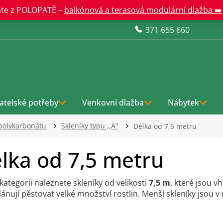
te z POLOPATĚ –
balkónová a terasová modulární dlažba ➡️
371 655 660
atelské potřeby
Venkovní dlažba
Nábytek
 polykarbonátu
Skleníky typu ,,A"
Délka od 7,5 metru
lka od 7,5 metru
 kategorii naleznete skleníky od velikosti
7,5 m
, které jsou v
plánují pěstovat velké množství rostlin. Menší skleníky jsou