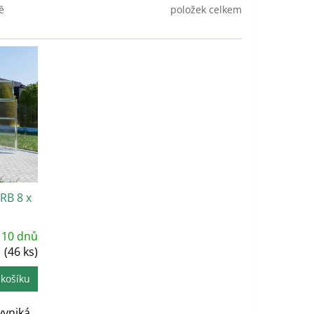
položek celkem
ě
RB 8 x
 10 dnů
(46 ks)
 košíku
vyniká