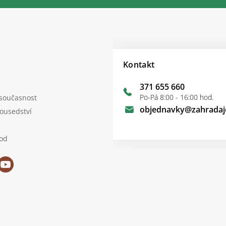
Kontakt
371 655 660
Po-Pá 8:00 - 16:00 hod.
 současnost
objednavky
@
zahradaj
sousedství
od