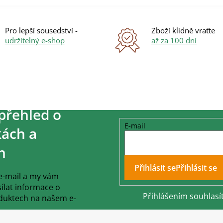
Pro lepší sousedství -
Zboží klidně vraťte
udržitelný e-shop
až za 100 dní
přehled o
E-mail
ách a
h
Přihlásit se
 e-mail a my vám
lat informace o
Přihlášením souhlasí
duktech na našem e-