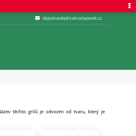
objednavky@zahradajezek.cz
 Název těchto grilů je odvozen od tvaru, který je