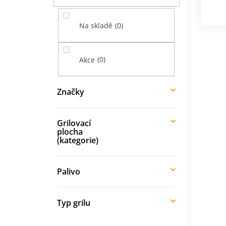
í
p
0
Na skladě
a
n
e
0
Akce
l
Značky
Grilovací
plocha
(kategorie)
Palivo
Typ grilu