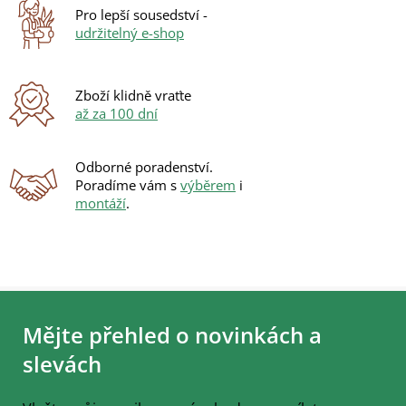
Pro lepší sousedství -
udržitelný e-shop
Zboží klidně vraťte
až za 100 dní
Odborné poradenství.
Poradíme vám s
výběrem
i
montáží
.
Z
á
Mějte přehled o novinkách a
p
a
slevách
t
í