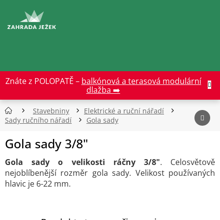
Přejít
na
CZK
obsah
Znáte z POLOPATĚ –
balkónová a terasová modulární
dlažba ➡️
Stavebniny
Elektrické a ruční nářadí
Sady ručního nářadí
Gola sady
Gola sady 3/8"
Gola sady o velikosti ráčny 3/8"
. Celosvětově
nejoblíbenější rozměr gola sady. Velikost používaných
hlavic je 6-22 mm.