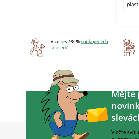
plast
Více než 98 %
spokojených
sousedů
Mějte 
novink
slevác
Z
á
Vložte svůj
p
budeme zasí