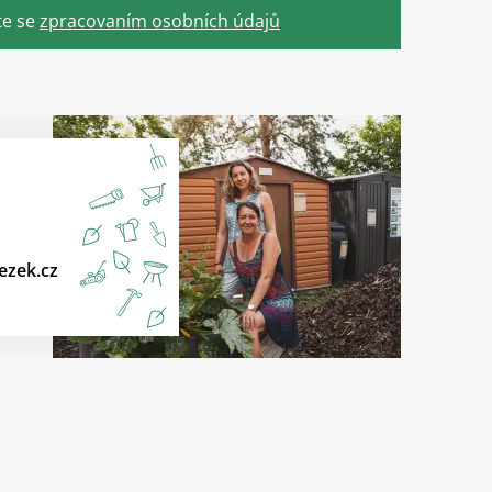
te se
zpracovaním osobních údajů
ezek.cz