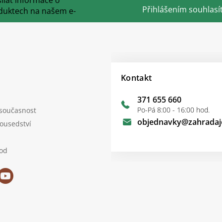
Přihlášením souhlasí
duktech na našem e-
Kontakt
371 655 660
Po-Pá 8:00 - 16:00 hod.
 současnost
objednavky
@
zahradaj
sousedství
od