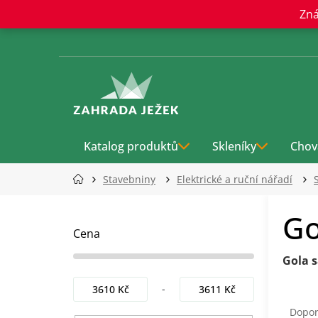
Přejít
Zná
na
obsah
Katalog produktů
Skleníky
Chov
Stavebniny
Elektrické a ruční nářadí
P
Go
o
s
Cena
t
Gola s
r
a
3610
Kč
3611
Kč
Ř
n
a
n
Dopo