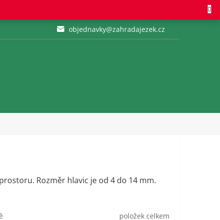
objednavky@zahradajezek.cz
 prostoru. Rozměr hlavic je od 4 do 14 mm.
položek celkem
ě