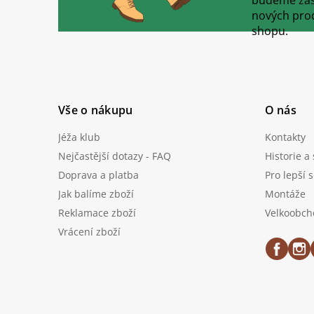
a
nových pro
t
shopu.
í
Vše o nákupu
O nás
Jéža klub
Kontakty
Nejčastější dotazy - FAQ
Historie a
Doprava a platba
Pro lepší 
Jak balíme zboží
Montáže
Reklamace zboží
Velkoobch
Vrácení zboží