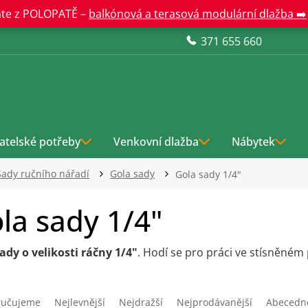
te z POLOPATĚ –
balkónová a terasová modulární dlažba ➡️
371 655 660
atelské potřeby
Venkovní dlažba
Nábytek
Sady ručního nářadí
Gola sady
Gola sady 1/4"
la sady 1/4"
ady o velikosti ráčny 1/4"
. Hodí se pro práci ve stísněném
ručujeme
Nejlevnější
Nejdražší
Nejprodávanější
Abecedn