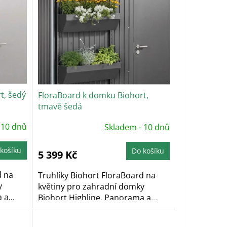
t, šedý
FloraBoard k domku Biohort,
tmavě šedá
 10 dnů
Skladem - 10 dnů
košíku
Do košíku
5 399 Kč
d na
Truhlíky Biohort FloraBoard na
y
květiny pro zahradní domky
a...
Biohort Highline, Panorama a...