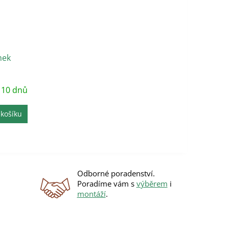
mek
 10 dnů
 košíku
Odborné poradenství.
Poradíme vám s
výběrem
i
montáží
.