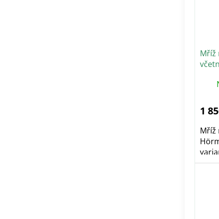
Mříž
včetn
1 85
Mříž
Hörm
vari