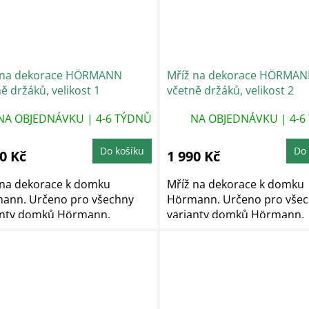
 na dekorace HÖRMANN
Mříž na dekorace HÖRMA
ě držáků, velikost 1
včetně držáků, velikost 2
NA OBJEDNÁVKU | 4-6 TÝDNŮ
NA OBJEDNÁVKU | 4-6
Do košíku
Do 
0 Kč
1 990 Kč
 na dekorace k domku
Mříž na dekorace k domku
ann. Určeno pro všechny
Hörmann. Určeno pro vše
anty domků Hörmann.
varianty domků Hörmann.