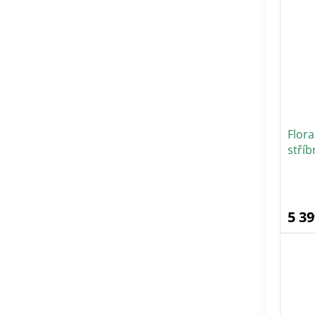
Flor
stříb
5 39