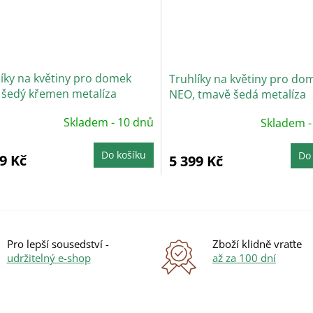
líky na květiny pro domek
Truhlíky na květiny pro do
 šedý křemen metalíza
NEO, tmavě šedá metalíza
Skladem - 10 dnů
Skladem -
Do košíku
Do
9 Kč
5 399 Kč
O
v
l
á
Pro lepší sousedství -
Zboží klidně vraťte
d
udržitelný e-shop
až za 100 dní
a
c
í
p