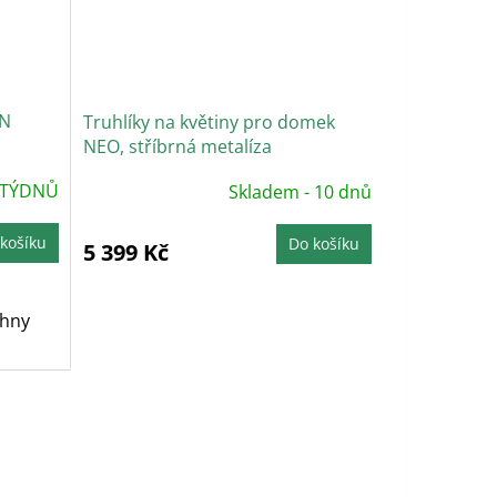
NN
Truhlíky na květiny pro domek
NEO, stříbrná metalíza
 TÝDNŮ
Skladem - 10 dnů
košíku
Do košíku
5 399 Kč
chny