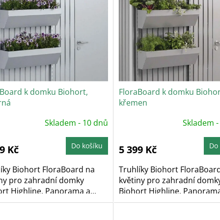
aBoard k domku Biohort,
FloraBoard k domku Biohor
rná
křemen
Skladem - 10 dnů
Skladem -
Do košíku
Do 
9 Kč
5 399 Kč
íky Biohort FloraBoard na
Truhlíky Biohort FloraBoar
iny pro zahradní domky
květiny pro zahradní domk
rt Highline, Panorama a...
Biohort Highline, Panorama 