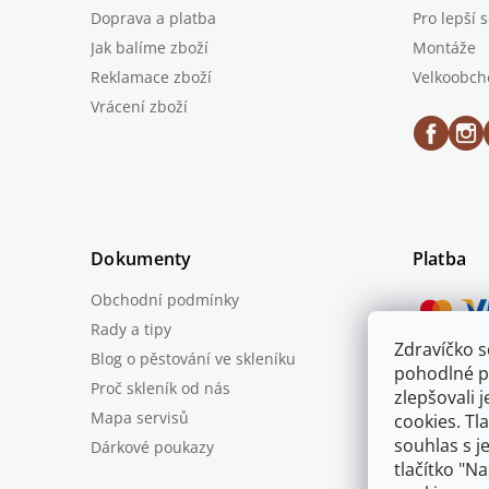
Doprava a platba
Pro lepší 
Jak balíme zboží
Montáže
Reklamace zboží
Velkoobch
Vrácení zboží
Dokumenty
Platba
Obchodní podmínky
Rady a tipy
Zdravíčko 
Blog o pěstování ve skleníku
Možnost
pohodlné p
Proč skleník od nás
zlepšovali 
Mapa servisů
cookies. Tl
souhlas s j
Dárkové poukazy
tlačítko "N