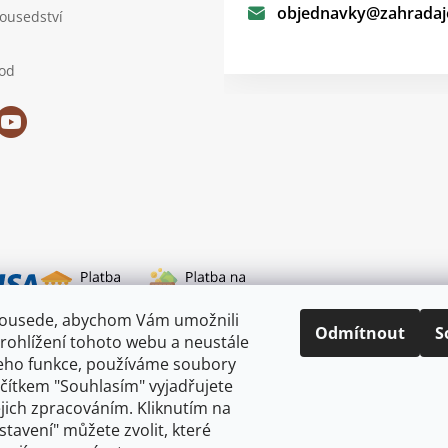
objednavky
@
zahradaj
sousedství
od
sousede, abychom Vám umožnili
i dopravy
Odmítnout
S
rohlížení tohoto webu a neustále
jeho funkce, používáme soubory
ačítkem "Souhlasím" vyjadřujete
ejich zpracováním. Kliknutím na
astavení" můžete zvolit, které