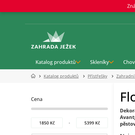
Přejít
Zná
na
obsah
Katalog produktů
Skleníky
Chov
Katalog produktů
Přístřešky
Zahradn
P
Fl
o
s
Cena
t
Dekor
r
Avant
a
1850
Kč
5399
Kč
pěstov
n
n