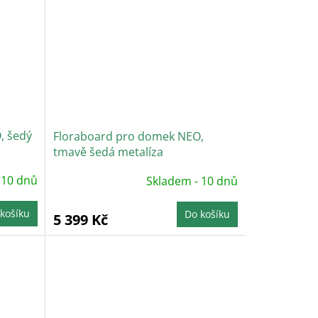
, šedý
Floraboard pro domek NEO,
tmavě šedá metalíza
 10 dnů
Skladem - 10 dnů
košíku
Do košíku
5 399 Kč