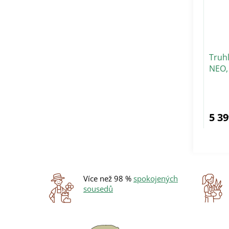
Truh
NEO,
5 39
Více než 98 %
spokojených
sousedů