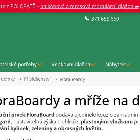
te z POLOPATĚ –
balkónová a terasová modulární dlažba ➡️
371 655 660
atelské potřeby
Venkovní dlažba
Nábytek
í domky
Příslušenství
FloraBoardy
oraBoardy a mříže na 
ační prvek FloraBoard
dodává ojedinělé kouzlo zahradn
gard,
nastavitelná výška truhlíků s
plastovými vložkami
pr
ání bylinek, zeleniny a okrasných květin.