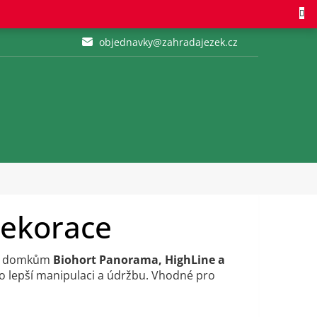
objednavky@zahradajezek.cz
dekorace
ím domkům
Biohort Panorama, HighLine a
o lepší manipulaci a údržbu. Vhodné pro