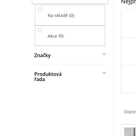
Nejpr
í
p
0
Na skladě
a
n
e
0
Akce
l
Značky
Produktová
řada
Ř
a
Dopo
z
e
V
n
ý