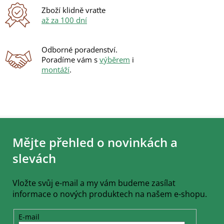
Zboží klidně vraťte
až za 100 dní
Odborné poradenství.
Poradíme vám s
výběrem
i
montáží
.
Z
á
Mějte přehled o novinkách a
p
a
slevách
t
í
Vložte svůj e-mail a my vám budeme zasílat
informace o nových produktech na našem e-shopu.
E-mail