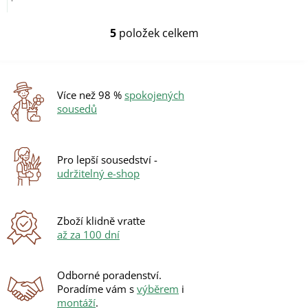
mm je...
5
položek celkem
O
v
l
á
d
Více než 98 %
spokojených
a
sousedů
c
í
p
r
Pro lepší sousedství -
v
udržitelný e-shop
k
y
v
ý
Zboží klidně vraťte
p
až za 100 dní
i
s
u
Odborné poradenství.
Poradíme vám s
výběrem
i
montáží
.