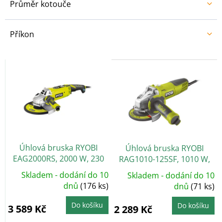
Průměr kotouče
Příkon
V
ý
p
i
s
p
r
o
Úhlová bruska RYOBI
Úhlová bruska RYOBI
d
EAG2000RS, 2000 W, 230
RAG1010-125SF, 1010 W,
u
mm
125 mm
k
Skladem - dodání do 10
Skladem - dodání do 10
t
dnů
(176 ks)
dnů
(71 ks)
ů
Do košíku
Do košíku
3 589 Kč
2 289 Kč