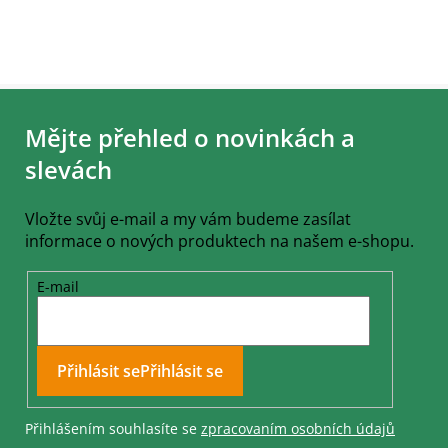
Z
á
Mějte přehled o novinkách a
p
a
slevách
t
í
Vložte svůj e-mail a my vám budeme zasílat
informace o nových produktech na našem e-shopu.
E-mail
Přihlásit se
Přihlášením souhlasíte se
zpracovaním osobních údajů