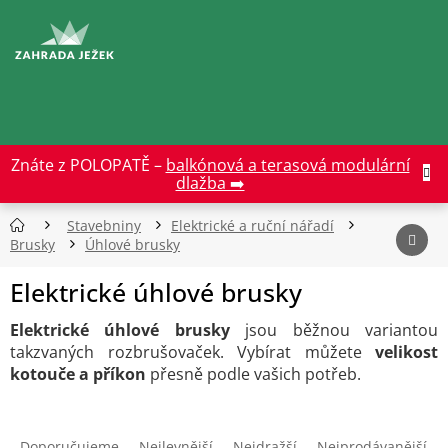
Přejít
na
CZK
obsah
Znáte z POLOPATĚ –
balkónová a terasová modulární
dlažba ➡️
Stavebniny
Elektrické a ruční nářadí
Brusky
Úhlové brusky
Elektrické úhlové brusky
Elektrické úhlové brusky
jsou běžnou variantou
takzvaných rozbrušovaček. Vybírat můžete
velikost
kotouče a příkon
přesně podle vašich potřeb.
Ř
a
Doporučujeme
Nejlevnější
Nejdražší
Nejprodávanější