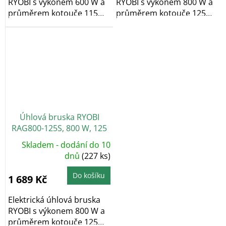
RYOBI s výkonem 600 W a
RYOBI s výkonem 800 W a
průměrem kotouče 115
průměrem kotouče 125
mm je perfektním...
mm je...
Úhlová bruska RYOBI
RAG800-125S, 800 W, 125
mm + taška
Skladem - dodání do 10
dnů
(227 ks)
Do košíku
1 689 Kč
Elektrická úhlová bruska
RYOBI s výkonem 800 W a
průměrem kotouče 125