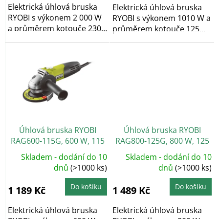
Elektrická úhlová bruska
Elektrická úhlová bruska
RYOBI s výkonem 2 000 W
RYOBI s výkonem 1010 W a
a průměrem kotouče 230
průměrem kotouče 125
mm splňuje...
mm je...
Úhlová bruska RYOBI
Úhlová bruska RYOBI
RAG600-115G, 600 W, 115
RAG800-125G, 800 W, 125
mm
mm
Skladem - dodání do 10
Skladem - dodání do 10
dnů
(>1000 ks)
dnů
(>1000 ks)
Do košíku
Do košíku
1 189 Kč
1 489 Kč
Elektrická úhlová bruska
Elektrická úhlová bruska