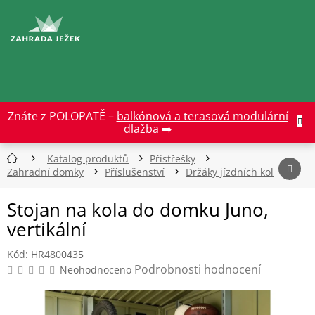
Přejít
na
CZK
obsah
Znáte z POLOPATĚ –
balkónová a terasová modulární
dlažba ➡️
Katalog produktů
Přístřešky
Zahradní domky
Příslušenství
Držáky jízdních kol
Stojan na kola do domku Juno,
vertikální
Kód:
HR4800435
Průměrné
Podrobnosti hodnocení
Neohodnoceno
hodnocení
produktu
je
0,0
z