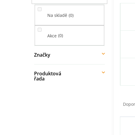
í
p
0
Na skladě
a
n
e
0
Akce
l
Značky
Produktová
řada
Ř
a
Dopo
z
e
V
n
ý
í
p