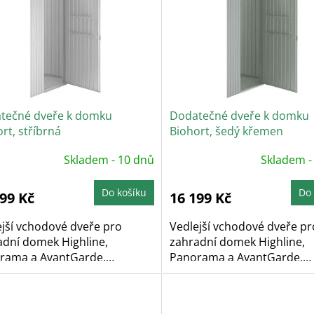
tečné dveře k domku
Dodatečné dveře k domku
rt, stříbrná
Biohort, šedý křemen
Skladem - 10 dnů
Skladem -
Do košíku
Do 
199 Kč
16 199 Kč
ejší vchodové dveře pro
Vedlejší vchodové dveře pr
adní domek Highline,
zahradní domek Highline,
rama a AvantGarde,
Panorama a AvantGarde,
ují...
umožňují...