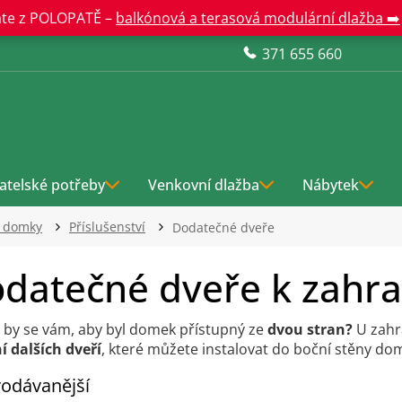
te z POLOPATĚ –
balkónová a terasová modulární dlažba ➡️
371 655 660
atelské potřeby
Venkovní dlažba
Nábytek
í domky
Příslušenství
Dodatečné dveře
datečné dveře k zah
 by se vám, aby byl domek přístupný ze
dvou stran?
U zah
í dalších dveří
, které můžete instalovat do boční stěny do
odávanější