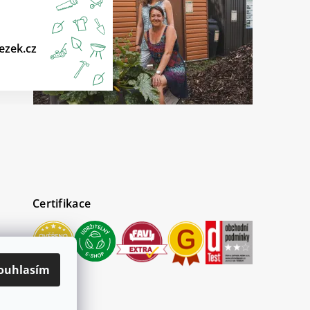
ezek.cz
Certifikace
ouhlasím