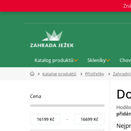
Přejít
Zná
na
obsah
Katalog produktů
Skleníky
Chov
Katalog produktů
Přístřešky
Zahradn
P
Do
o
s
Cena
t
Hodilo
r
přidán
a
16199
Kč
16699
Kč
n
Nejpr
n