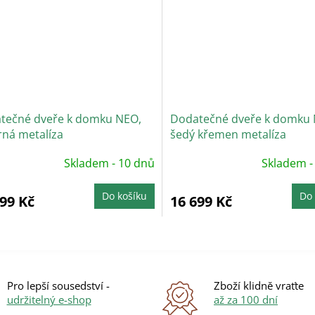
tečné dveře k domku NEO,
Dodatečné dveře k domku 
rná metalíza
šedý křemen metalíza
Skladem - 10 dnů
Skladem -
Do košíku
Do 
699 Kč
16 699 Kč
O
v
l
á
Pro lepší sousedství -
Zboží klidně vraťte
d
udržitelný e-shop
až za 100 dní
a