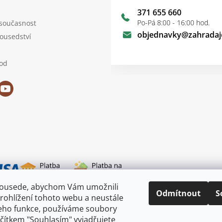
371 655 660
Po-Pá 8:00 - 16:00 hod.
 současnost
objednavky
@
zahradaj
sousedství
od
sousede, abychom Vám umožnili
i dopravy
Odmítnout
S
rohlížení tohoto webu a neustále
jeho funkce, používáme soubory
ačítkem "Souhlasím" vyjadřujete