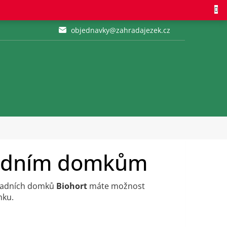
objednavky@zahradajezek.cz
radním domkům
radních domků
Biohort
máte možnost
mku.