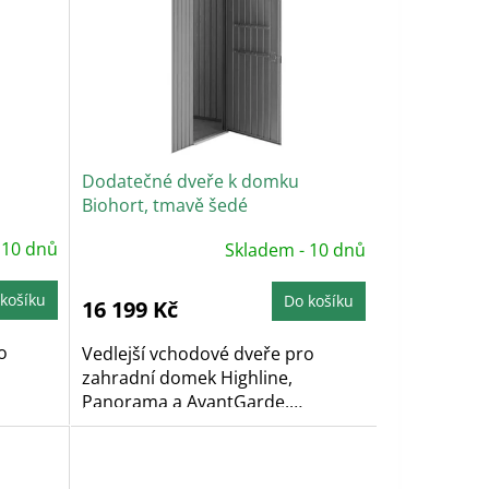
Dodatečné dveře k domku
Biohort, tmavě šedé
 10 dnů
Skladem - 10 dnů
košíku
Do košíku
16 199 Kč
o
Vedlejší vchodové dveře pro
zahradní domek Highline,
Panorama a AvantGarde,
umožňují...