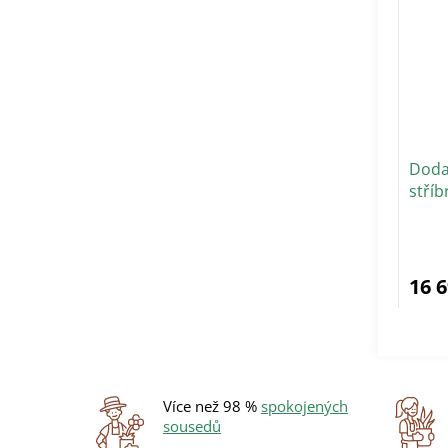
Doda
stříb
16 
Více než 98 %
spokojených
sousedů