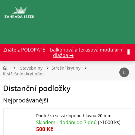
Přejít
na
CZK
obsah
Znáte z POLOPATĚ –
balkónová a terasová modulární
dlažba ➡️
Stavebniny
Střešní krytiny
K střešním krytinám
Distanční podložky
Nejprodávanější
Podložka se záklopnou hlavou 20 mm
Skladem - dodání do 7 dnů
(>1000 ks)
500 Kč