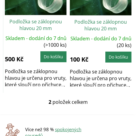
p
r
o
Podložka se záklopnou
Podložka se záklopnou
d
hlavou 20 mm
hlavou 20 mm
u
k
Skladem - dodání do 7 dnů
Skladem - dodání do 7 dnů
t
(>1000 ks)
(20 ks)
ů
Do košíku
Do košíku
500 Kč
100 Kč
Podložka se záklopnou
Podložka se záklopnou
hlavou je určena pro vruty,
hlavou je určena pro vruty,
které slouží pro přichycení
které slouží pro přichycení
průhledné...
průhledné...
2
položek celkem
O
v
l
á
d
Více než 98 %
spokojených
a
sousedů