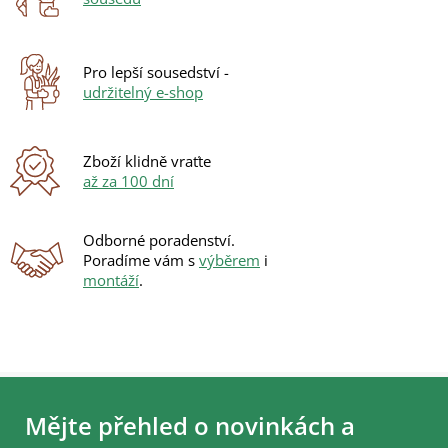
c
í
p
r
Pro lepší sousedství -
v
udržitelný e-shop
k
y
v
ý
Zboží klidně vraťte
p
až za 100 dní
i
s
u
Odborné poradenství.
Poradíme vám s
výběrem
i
montáží
.
Z
á
Mějte přehled o novinkách a
p
a