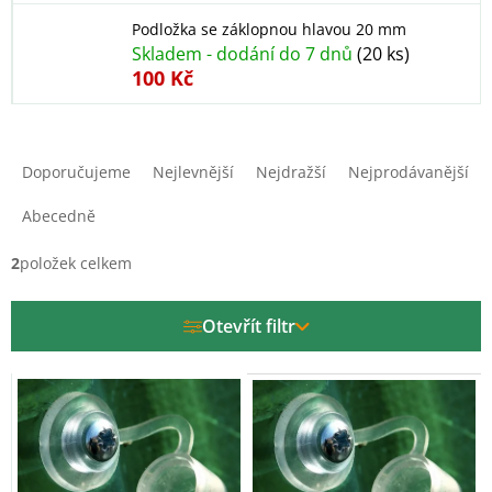
Podložka se záklopnou hlavou 20 mm
Skladem - dodání do 7 dnů
(20 ks)
100 Kč
Ř
a
Doporučujeme
Nejlevnější
Nejdražší
Nejprodávanější
z
e
Abecedně
n
í
2
položek celkem
p
r
Otevřít filtr
o
d
V
u
ý
k
p
t
i
ů
s