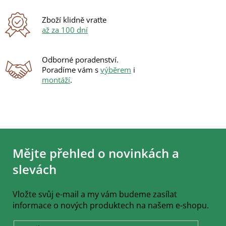
Zboží klidně vraťte
až za 100 dní
Odborné poradenství.
Poradíme vám s
výběrem
i
montáží
.
Z
á
Mějte přehled o novinkách a
p
a
slevách
t
í
Vložte svůj e-mail a my vám budeme zasílat
informace o nových produktech na našem e-shopu.