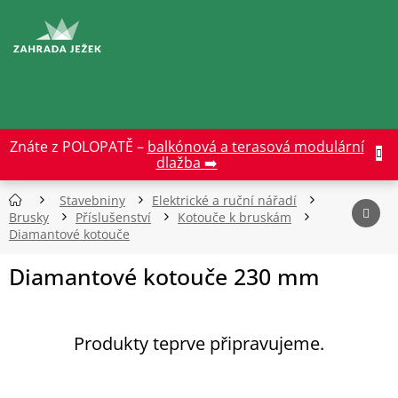
Přejít
na
CZK
obsah
Znáte z POLOPATĚ –
balkónová a terasová modulární
dlažba ➡️
Stavebniny
Elektrické a ruční nářadí
Brusky
Příslušenství
Kotouče k bruskám
Diamantové kotouče
Diamantové kotouče 230 mm
Produkty teprve připravujeme.