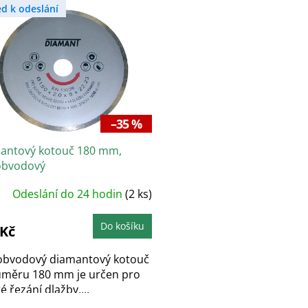
ed k odeslání
–35 %
antový kotouč 180 mm,
obvodový
Odeslání do 24 hodin
(2 ks)
Do košíku
 Kč
obvodový diamantový kotouč
ůměru 180 mm je určen pro
 řezání dlažby,...