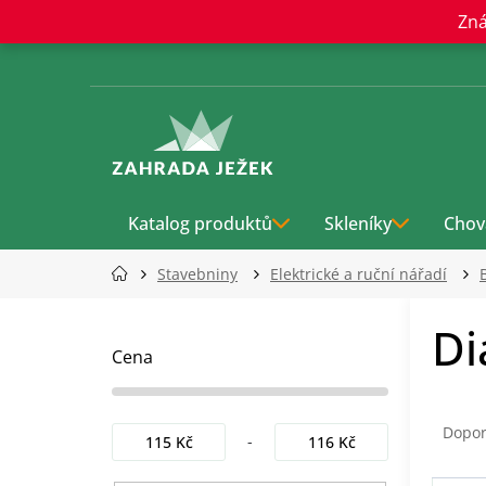
Přejít
Zná
na
obsah
Katalog produktů
Skleníky
Chov
Stavebniny
Elektrické a ruční nářadí
P
Di
o
s
Cena
t
r
Ř
a
a
Dopo
115
Kč
116
Kč
n
z
n
e