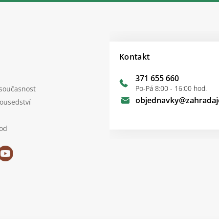
Kontakt
371 655 660
Po-Pá 8:00 - 16:00 hod.
 současnost
objednavky
@
zahradaj
sousedství
od