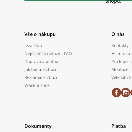
t
shopu.
í
Vše o nákupu
O nás
Jéža klub
Kontakty
Nejčastější dotazy - FAQ
Historie a
Doprava a platba
Pro lepší 
Jak balíme zboží
Montáže
Reklamace zboží
Velkoobch
Vrácení zboží
Dokumenty
Platba