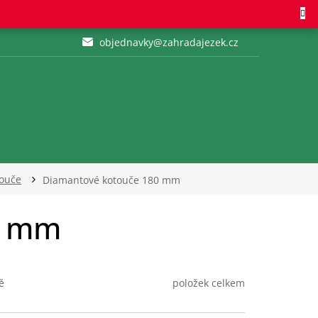
objednavky@zahradajezek.cz
ouče
Diamantové kotouče 180 mm
0 mm
položek celkem
ě