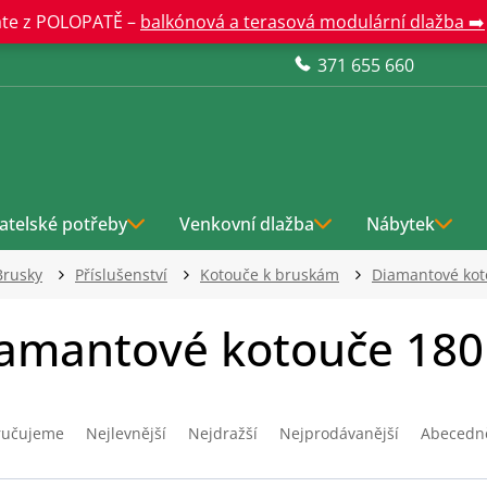
te z POLOPATĚ –
balkónová a terasová modulární dlažba ➡️
371 655 660
atelské potřeby
Venkovní dlažba
Nábytek
Brusky
Příslušenství
Kotouče k bruskám
Diamantové kot
amantové kotouče 18
ručujeme
Nejlevnější
Nejdražší
Nejprodávanější
Abecedn