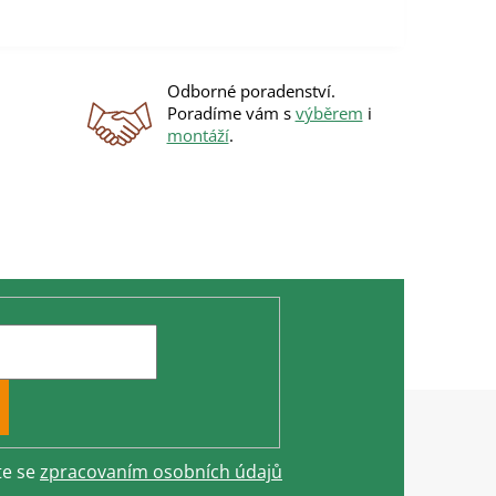
Odborné poradenství.
Poradíme vám s
výběrem
i
montáží
.
te se
zpracovaním osobních údajů