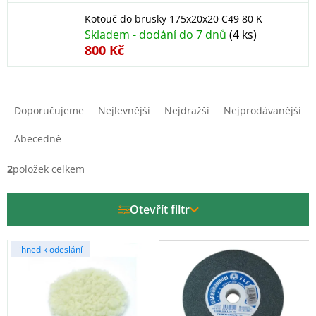
Kotouč do brusky 175x20x20 C49 80 K
Skladem - dodání do 7 dnů
(4 ks)
800 Kč
Ř
a
Doporučujeme
Nejlevnější
Nejdražší
Nejprodávanější
z
e
Abecedně
n
í
2
položek celkem
p
r
Otevřít filtr
o
d
V
u
ihned k odeslání
ý
k
p
t
i
ů
s