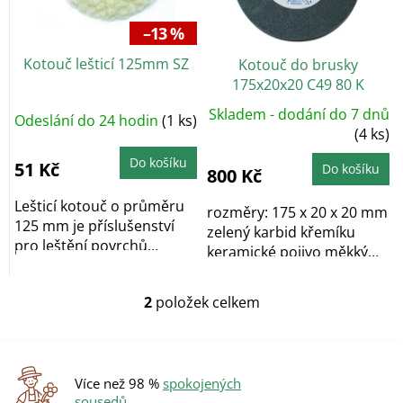
p
r
–13 %
o
Kotouč lešticí 125mm SZ
Kotouč do brusky
d
175x20x20 C49 80 K
u
k
Skladem - dodání do 7 dnů
Odeslání do 24 hodin
(1 ks)
t
(4 ks)
ů
Do košíku
51 Kč
Do košíku
800 Kč
Lešticí kotouč o průměru
rozměry: 175 x 20 x 20 mm
125 mm je příslušenství
zelený karbid křemíku
pro leštění povrchů
keramické pojivo měkký
pomocí...
Plochý...
2
položek celkem
O
v
l
á
d
Více než 98 %
spokojených
a
sousedů