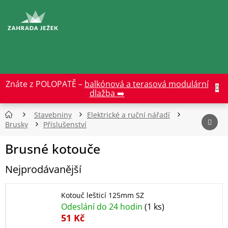
Přejít
na
CZK
obsah
Znáte z POLOPATĚ –
balkónová a terasová modulární
dlažba ➡️
Stavebniny
Elektrické a ruční nářadí
Brusky
Příslušenství
Brusné kotouče
Nejprodávanější
Kotouč lešticí 125mm SZ
Odeslání do 24 hodin
(1 ks)
51 Kč