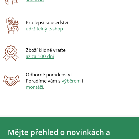
c
í
p
r
Pro lepší sousedství -
v
udržitelný e-shop
k
y
v
ý
Zboží klidně vraťte
p
až za 100 dní
i
s
u
Odborné poradenství.
Poradíme vám s
výběrem
i
montáží
.
Z
á
Mějte přehled o novinkách a
p
a