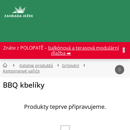
Přejít
na
CZK
obsah
Znáte z POLOPATĚ –
balkónová a terasová modulární
dlažba ➡️
Katalog produktů
Grilování
Kempingové vařiče
BBQ kbelíky
Produkty teprve připravujeme.