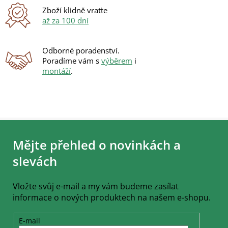
Zboží klidně vraťte
až za 100 dní
Odborné poradenství.
Poradíme vám s
výběrem
i
montáží
.
Z
á
Mějte přehled o novinkách a
p
a
slevách
t
í
Vložte svůj e-mail a my vám budeme zasílat
informace o nových produktech na našem e-shopu.
E-mail